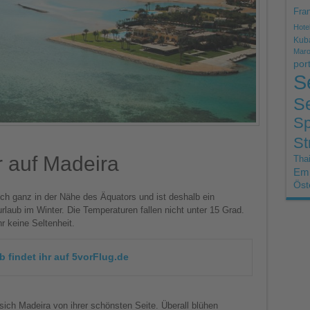
Fran
Hote
Kub
Mar
por
S
Se
Sp
St
r auf Madeira
Thai
Emi
Öst
ich ganz in der Nähe des Äquators und ist deshalb ein
laub im Winter. Die Temperaturen fallen nicht unter 15 Grad.
 keine Seltenheit.
 findet ihr auf 5vorFlug.de
 sich Madeira von ihrer schönsten Seite. Überall blühen