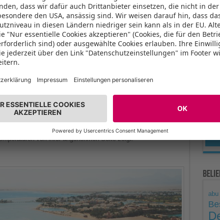
Unse
rurlaub im Norden von
m Winter hat das Land ganz besondere Vorzüge. Die
Grad, nachts um die 16 – perfekte Bedingungen für eine
en Meer ist das Klima ideal für einen Badeurlaub. Das Wasser
ten fallen ein paar Tröpfchen vom Himmel.
nthalt, um die antiken Sehenswürdigkeiten des Landes zu
 heiß. Sightseeing wird häufig zur Nebensache. Nicht so im
 Temperaturen von ihrer angenehmen Seite zeigt.
Beli
abu
Be
De