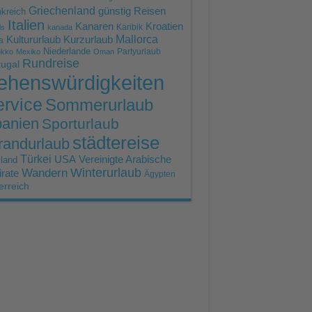
Griechenland
günstig Reisen
kreich
Italien
Kroatien
Kanaren
Karibik
ls
kanada
Mallorca
Kultururlaub
Kurzurlaub
a
Niederlande
Partyurlaub
okko
Mexiko
Oman
Rundreise
tugal
ehenswürdigkeiten
rvice
Sommerurlaub
anien
Sporturlaub
städtereise
randurlaub
Türkei
USA
Vereinigte Arabische
land
Winterurlaub
Wandern
rate
Ägypten
erreich