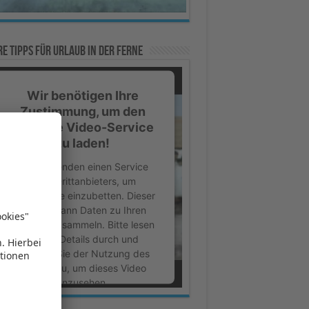
e Tipps für Urlaub in der Ferne
Wir benötigen Ihre
Zustimmung, um den
YouTube Video-Service
zu laden!
Wir verwenden einen Service
eines Drittanbieters, um
Videoinhalte einzubetten. Dieser
Service kann Daten zu Ihren
Aktivitäten sammeln. Bitte lesen
Sie die Details durch und
stimmen Sie der Nutzung des
Service zu, um dieses Video
anzusehen.