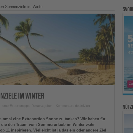
ten Sonnenziele im Winter
5vor
nziele im Winter
für
Nützl
unter
Expertentipps
,
Reiseratgeber
Kommentare deaktiviert
Top
11:
die
einmal eine Extraportion Sonne zu tanken? Wir haben für
schönsten
Sonnenziele
, die den Traum vom Sommerurlaub im Winter wahr
im
 11 inspirieren. Vielleicht ist ja das ein oder andere Ziel
Winter