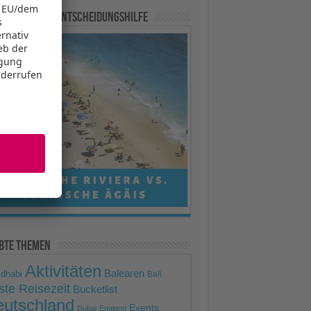
Mehr Informationen
re Experten-Entscheidungshilfe
Akzeptieren
powered by
Usercentrics
Consent Management Platform
ebte Themen
Aktivitäten
Balearen
 dhabi
Bali
ste Reisezeit
Bucketlist
utschland
Events
Dubai
England