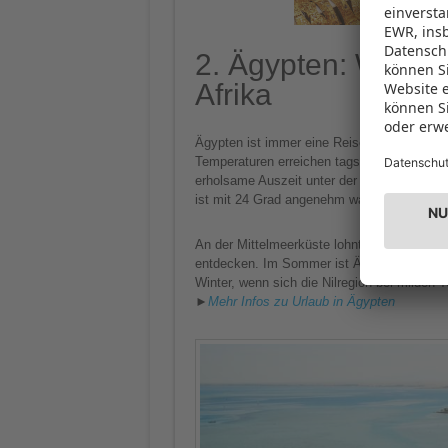
2. Ägypten: Winte
Afrika
Ägypten ist immer eine Reise wert. Doch i
Temperaturen erreichen tagsüber bis zu 24 
erholsame Auszeit unter der Sonne. Am Rot
ist mit 24 Grad angenehm warm und nur sel
An der Mittelmeerküste lohnt sich ein Aufe
entdecken. Im Sommer ist Ägypten drückend
Winter, wenn sich die Nilregion bei milden
►
Mehr Infos zu Urlaub in Ägypten