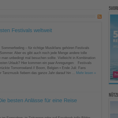
5vor
ten Festivals weltweit
en
, Sommerfeeling – für richtige Musikfans gehören Festivals
esten
Sommer. Aber es gibt auch noch jede Menge andere tolle
s
e man unbedingt mal besuchen sollte. Vielleicht in Kombination
sten Urlaub? Hier kommen ein paar Anregungen: Festivals
rrückte Tomorrowland // Boom, Belgien • Ende Juli: Fans
er Tanzmusik fiebern das ganze Jahr darauf hin ...
Mehr lesen »
Nützl
ie besten Anlässe für eine Reise
n im Fernsehen, in Zeitungen oder auf Facebook tolle Bilder