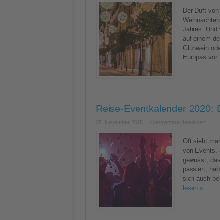
besten
Weihna
Der Duft von
in
Weihnachten v
Europa
–
Jahres. Und 
Unsere
auf einem de
Top
10
Glühwein ode
Europas vor. 
Reise-Eventkalender 2020: D
für
25. November 2015
Kommentare deaktiviert
Reise
Event
2020:
Oft sieht ma
Die
von Events, 
beste
Anläs
gewusst, das
für
passiert, hab
eine
Reise
sich auch be
lesen »