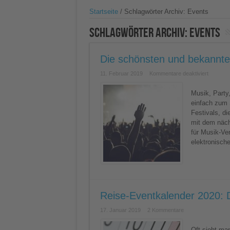
Startseite
/
Schlagwörter Archiv: Events
Schlagwörter Archiv:
Events
Die schönsten und bekanntes
für
11. Februar 2019
Kommentare deaktiviert
Die
schönst
und
Musik, Party
bekannt
einfach zum 
Festival
weltweit
Festivals, di
mit dem näch
für Musik-Ve
elektronisch
Reise-Eventkalender 2020: D
17. Januar 2019
2 Kommentare
Oft sieht ma