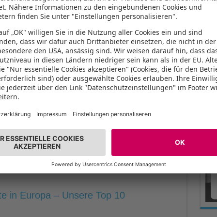
 Halli Galli statt Romantik. Wenn auf Teneriffa Karneval
 herrscht auf ...
Mehr lesen »
Unser
-Check in München
i Praktikanten Marie und Laura, haben die Münchner
ärkte mal etwas genauer unter die Lupe genommen. Dabei
r euch die durchgängig geöffneten Christkindlmärkte Münchens
schmäcker sind ja bekanntlich verschieden, weshalb euch
r ein oder andere Weihnachtsmarkt besser gefallen könnte als
verzeichnis Unser Glühweinzeugnis Mittelaltermarkt &
takel Wintermarkt am Flughafen Die Münchner
owle Weihnachtsdorf ...
Mehr lesen »
e in Europa – Unsere Top 10