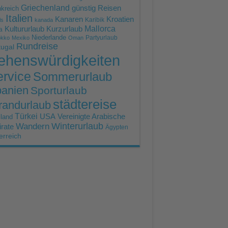
Griechenland
günstig Reisen
kreich
Italien
Kroatien
Kanaren
Karibik
ls
kanada
Mallorca
Kultururlaub
Kurzurlaub
a
Niederlande
Partyurlaub
okko
Mexiko
Oman
Rundreise
tugal
ehenswürdigkeiten
rvice
Sommerurlaub
anien
Sporturlaub
städtereise
randurlaub
Türkei
USA
Vereinigte Arabische
land
Winterurlaub
Wandern
rate
Ägypten
erreich