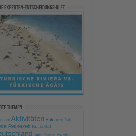
Mehr Informationen
re Experten-Entscheidungshilfe
Akzeptieren
powered by
Usercentrics
Consent Management Platform
ebte Themen
Aktivitäten
Balearen
 dhabi
Bali
ste Reisezeit
Bucketlist
utschland
Events
Dubai
England