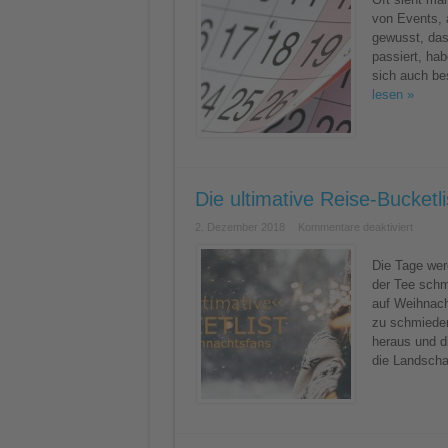
von Events, 
gewusst, das
passiert, hab
sich auch be
lesen »
Die ultimative Reise-Bucketl
für
2. Dezember 2018
Kommentare deaktiviert
Die
ultimati
Reise-
Die Tage wer
Bucketl
der Tee sch
für
Weihna
auf Weihnach
zu schmieden
heraus und di
die Landschaf