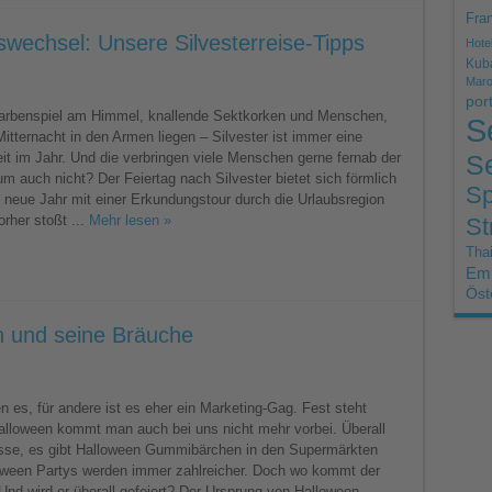
Fran
wechsel: Unsere Silvesterreise-Tipps
Hote
Kub
Mar
por
enen
arbenspiel am Himmel, knallende Sektkorken und Menschen,
S
wechsel:
itternacht in den Armen liegen – Silvester ist immer eine
erreise-
it im Jahr. Und die verbringen viele Menschen gerne fernab der
Se
m auch nicht? Der Feiertag nach Silvester bietet sich förmlich
Sp
s neue Jahr mit einer Erkundungstour durch die Urlaubsregion
orher stoßt ...
Mehr lesen »
St
Thai
Emi
Öst
 und seine Bräuche
en!
en
 es, für andere ist es eher ein Marketing-Gag. Fest steht
alloween kommt man auch bei uns nicht mehr vorbei. Überall
sse, es gibt Halloween Gummibärchen in den Supermärkten
oween Partys werden immer zahlreicher. Doch wo kommt der
Und wird er überall gefeiert? Der Ursprung von Halloween