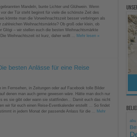
chtsmärkte
Unse
 gebrannten Mandeln, bunte Lichter und Glühwein. Wenn
or der Tür steht beginnt für viele die schönste Zeit des
wo könnte man die Vorweihnachtszeit besser verbringen als
r zahlreichen Weihnachtsmärkte? Ob groß oder klein, ob
r Glögi – wir stellen euch die besten Weihnachtsmärkte
Die Weihnachtszeit ist kurz, daher wollt ...
Mehr lesen »
ie besten Anlässe für eine Reise
-
kalender
n im Fernsehen, in Zeitungen oder auf Facebook tolle Bilder
auf denen man auch gerne gewesen wäre. Hätte man doch nur
n
se
s es sie gibt oder wann sie stattfinden… Damit euch das nicht
en wir für euch einen Reise-Eventkalender erstellt … So findet
Beli
stimmt in jedem Monat der passende Anlass für die ...
Mehr
abu
Be
De