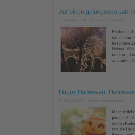
Auf einen gelungenen Jahres
für
2. Dezember 2014
Kommentare deaktiviert
Auf
einen
gelung
Ein buntes F
Jahres
die sich um M
Unsere
Silvest
besondere Ze
Tipps
Heimat. Waru
dafür an, da
zu starten. V
Happy Halloween! Halloween
für
28. Oktober 2014
Kommentare deaktiviert
Happy
Hallowe
Hallowe
Manche lieben
und
jedoch: An H
seine
Bräuche
stehen Kürbi
und die Hall
Brauch her? 