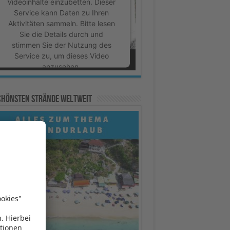
Videoinhalte einzubetten. Dieser
Service kann Daten zu Ihren
Aktivitäten sammeln. Bitte lesen
Sie die Details durch und
stimmen Sie der Nutzung des
Service zu, um dieses Video
anzusehen.
Mehr Informationen
schönsten Strände weltweit
Akzeptieren
powered by
Usercentrics
Consent Management Platform