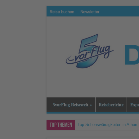
Reise buchen
Newsletter
5vorFlug Reisewelt
»
Reiseberichte
Expe
Top Themen
Top Sehenswürdigkeiten in Athen:
Das queerfreundlichste Land der W