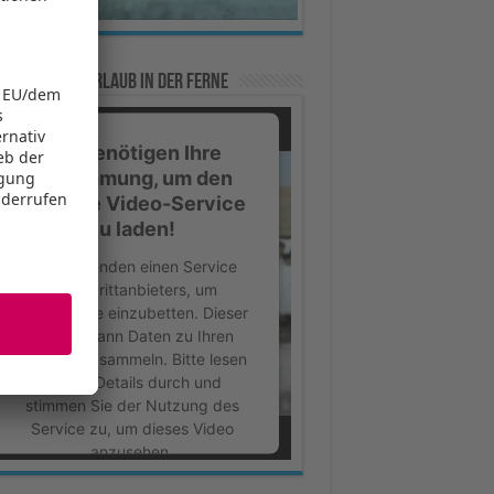
e Tipps für Urlaub in der Ferne
Wir benötigen Ihre
Zustimmung, um den
YouTube Video-Service
zu laden!
Wir verwenden einen Service
eines Drittanbieters, um
Videoinhalte einzubetten. Dieser
Service kann Daten zu Ihren
Aktivitäten sammeln. Bitte lesen
Sie die Details durch und
stimmen Sie der Nutzung des
Service zu, um dieses Video
anzusehen.