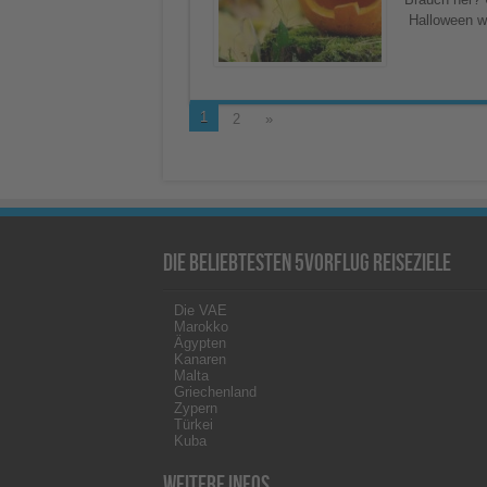
Halloween wi
1
2
»
Die beliebtesten 5vorFlug Reiseziele
Die VAE
Marokko
Ägypten
Kanaren
Malta
Griechenland
Zypern
Türkei
Kuba
Weitere Infos