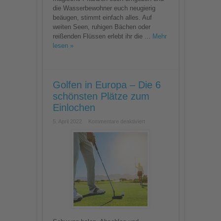
die Wasserbewohner euch neugierig
beäugen, stimmt einfach alles. Auf
weiten Seen, ruhigen Bächen oder
reißenden Flüssen erlebt ihr die ...
Mehr
lesen »
Golfen in Europa – Die 6
schönsten Plätze zum
Einlochen
für
5. April 2022
Kommentare deaktiviert
Golfen
in
Europa
–
Die
6
schönsten
Plätze
zum
Einlochen