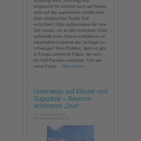
Schwung holen, Abschlag und…
eingelocht! Ihr möchtet auch auf Reisen
nicht auf das euphorische Gefühl nach
einer erfolgreichen Runde Golf
verzichten? Oder insbesondere die freie
Zeit nutzen, um an den schönsten Orten
außerhalb eures Stamm-Golfplatzes im
traumhaften Ambiente den Schläger zu
schwingen? Kein Problem, denn es gibt
in Europa zahlreiche Plätze, die euch
ins Golf-Paradies versetzen. Und wer
seine Ferien ...
Mehr lesen »
Unterwegs auf Eibsee und
Zugspitze – Bayerns
schönstes „Duo“
25. September 2020
für
Kommentare deaktiviert
Unterwegs
auf
Eibsee
und
Zugspitze
–