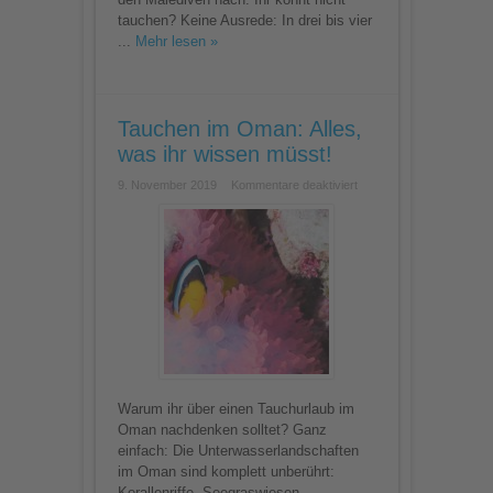
tauchen? Keine Ausrede: In drei bis vier
...
Mehr lesen »
Tauchen im Oman: Alles,
was ihr wissen müsst!
für
9. November 2019
Kommentare deaktiviert
Tauchen
im
Oman:
Alles,
was
ihr
wissen
müsst!
Warum ihr über einen Tauchurlaub im
Oman nachdenken solltet? Ganz
einfach: Die Unterwasserlandschaften
im Oman sind komplett unberührt:
Korallenriffe, Seegraswiesen,