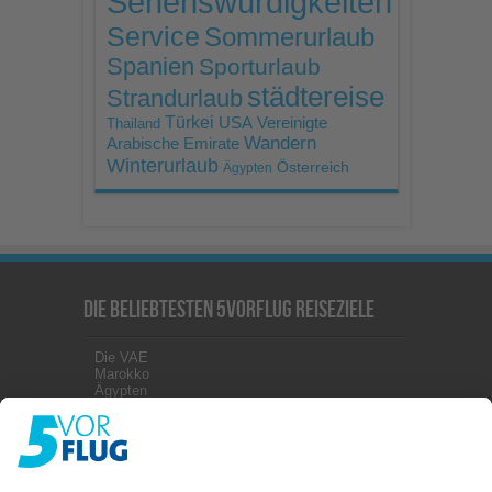
Sehenswürdigkeiten
Service
Sommerurlaub
Spanien
Sporturlaub
städtereise
Strandurlaub
Türkei
USA
Vereinigte
Thailand
Wandern
Arabische Emirate
Winterurlaub
Österreich
Ägypten
Die beliebtesten 5vorFlug Reiseziele
Die VAE
Marokko
Ägypten
Kanaren
Malta
Griechenland
Zypern
Türkei
Kuba