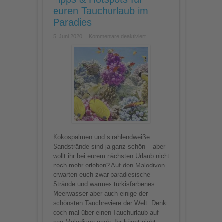
euren Tauchurlaub im
Paradies
für
5. Juni 2020
Kommentare deaktiviert
Tauchen
auf
den
Malediven:
Die
besten
Tipps
&
Hotspots
für
euren
Tauchurlaub
im
Paradies
Kokospalmen und strahlendweiße
Sandstrände sind ja ganz schön – aber
wollt ihr bei eurem nächsten Urlaub nicht
noch mehr erleben? Auf den Malediven
erwarten euch zwar paradiesische
Strände und warmes türkisfarbenes
Meerwasser aber auch einige der
schönsten Tauchreviere der Welt. Denkt
doch mal über einen Tauchurlaub auf
den Malediven nach. Ihr könnt nicht