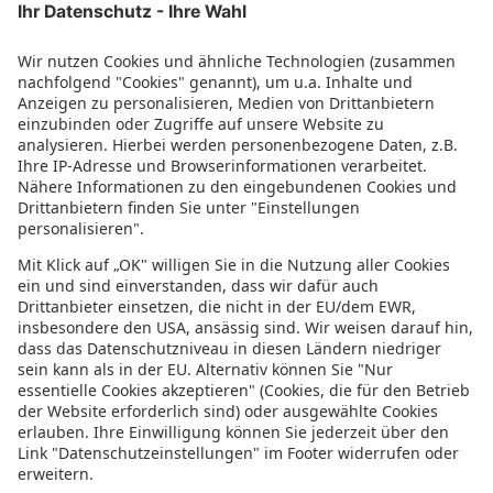
Weitere Infos
Impressum
Datenschutz
Datenschutzeinstellungen
Abonniere uns mit RSS
Top 9 Djerba Strände und
Sehenswürdigkeiten: Erholung, Spaß und
orientalischer Zauber
27. Juni 2023
Urlaubsguru
Die 6 schönsten Strände Hollands: Eine
Küste voller Möglichkeiten
20. Juni 2023
Urlaubsguru
Top Sehenswürdigkeiten in Athen: Das
pulsierende Herz Griechenlands
13. Juni
2023
Urlaubsguru
Social