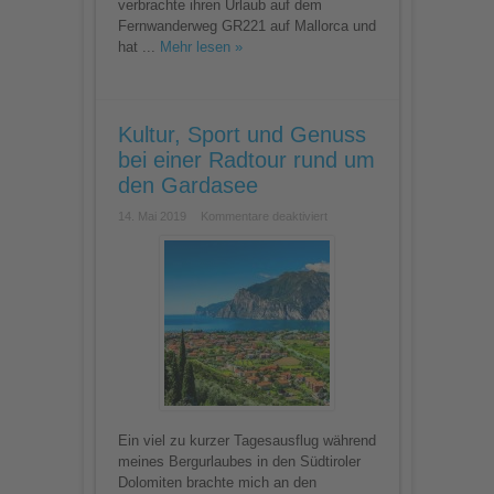
verbrachte ihren Urlaub auf dem
Fernwanderweg GR221 auf Mallorca und
hat ...
Mehr lesen »
Kultur, Sport und Genuss
bei einer Radtour rund um
den Gardasee
für
14. Mai 2019
Kommentare deaktiviert
Kultur,
Sport
und
Genuss
bei
einer
Radtour
rund
um
den
Gardasee
Ein viel zu kurzer Tagesausflug während
meines Bergurlaubes in den Südtiroler
Dolomiten brachte mich an den