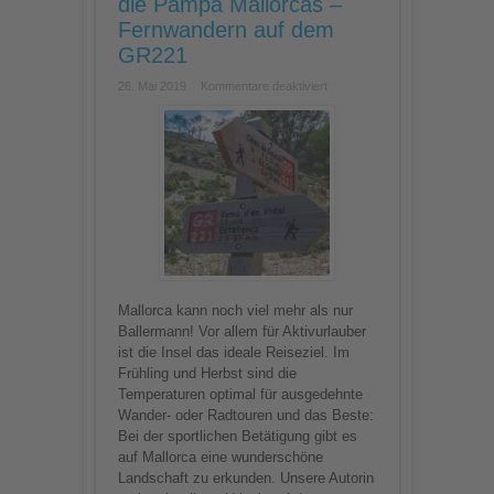
die Pampa Mallorcas –
Fernwandern auf dem
GR221
für
26. Mai 2019
Kommentare deaktiviert
Mit
dem
Rucksack
durch
die
Pampa
Mallorcas
–
Fernwandern
auf
dem
GR221
Mallorca kann noch viel mehr als nur
Ballermann! Vor allem für Aktivurlauber
ist die Insel das ideale Reiseziel. Im
Frühling und Herbst sind die
Temperaturen optimal für ausgedehnte
Wander- oder Radtouren und das Beste:
Bei der sportlichen Betätigung gibt es
auf Mallorca eine wunderschöne
Landschaft zu erkunden. Unsere Autorin