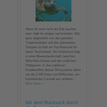
&
Hotspots
für
euren
Tauchurlaub
auf
der
Insel
der
Götter
Wenn ihr noch nicht auf Bali tauchen
wart, habt ihr einiges nachzuholen. Mal
ganz abgesehen von den genialen
Tropenstränden und den pittoresken
Tempeln ist Bali ein Top-Reiseziel für
euren Tauchurlaub. Die Götterinsel liegt
in einer Meereslandschaft zwischen
West-Neu-Guinea und den südlichen
Philippinen. In den zahllosen
Korallenriffen dieses Ökosystems leben
um die 2.500 Arten von Rifffischen, ein
kunterbunter Cocktail aus anderen ...
Mehr lesen »
Mit dem Rucksack durch