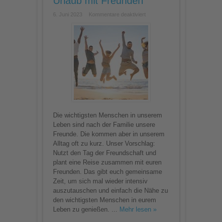
Urlaub mit Freunden
für
6. Juni 2023
Kommentare deaktiviert
Tag
der
Freundschaft
–
Reisetipps
für
einen
Urlaub
mit
Freunden
Die wichtigsten Menschen in unserem
Leben sind nach der Familie unsere
Freunde. Die kommen aber in unserem
Alltag oft zu kurz. Unser Vorschlag:
Nutzt den Tag der Freundschaft und
plant eine Reise zusammen mit euren
Freunden. Das gibt euch gemeinsame
Zeit, um sich mal wieder intensiv
auszutauschen und einfach die Nähe zu
den wichtigsten Menschen in eurem
Leben zu genießen. ...
Mehr lesen »