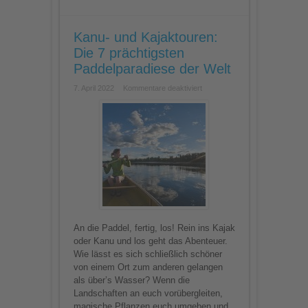
Kanu- und Kajaktouren:
Die 7 prächtigsten
Paddelparadiese der Welt
für
7. April 2022
Kommentare deaktiviert
Kanu-
und
Kajaktouren:
Die
7
prächtigsten
Paddelparadiese
der
Welt
An die Paddel, fertig, los! Rein ins Kajak
oder Kanu und los geht das Abenteuer.
Wie lässt es sich schließlich schöner
von einem Ort zum anderen gelangen
als über’s Wasser? Wenn die
Landschaften an euch vorübergleiten,
magische Pflanzen euch umgeben und