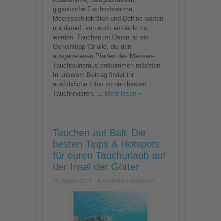
gigantische Fischschwärme,
Meeresschildkröten und Delfine warten
nur darauf, von euch entdeckt zu
werden. Tauchen im Oman ist ein
Geheimtipp für alle, die den
ausgetretenen Pfaden des Massen-
Tauchtourismus entkommen möchten.
In unserem Beitrag findet ihr
ausführliche Infos zu den besten
Tauchrevieren, ...
Mehr lesen »
Tauchen auf Bali: Die
besten Tipps & Hotspots
für euren Tauchurlaub auf
der Insel der Götter
für
31. August 2019
Kommentare deaktiviert
Tauchen
auf
Bali:
Die
besten
Tipps