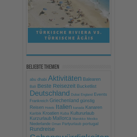
powered by
Usercentrics
Consent Management
Platform
Beliebte Themen
Aktivitäten
Balearen
abu dhabi
Beste Reisezeit
Bucketlist
Bali
Deutschland
Events
Dubai
England
Griechenland
günstig
Frankreich
Italien
Reisen
Kanaren
Hotels
kanada
Kroatien
Kultururlaub
Karibik
Kuba
Mallorca
Kurzurlaub
Marokko
Mexiko
portugal
Niederlande
Partyurlaub
Oman
Rundreise