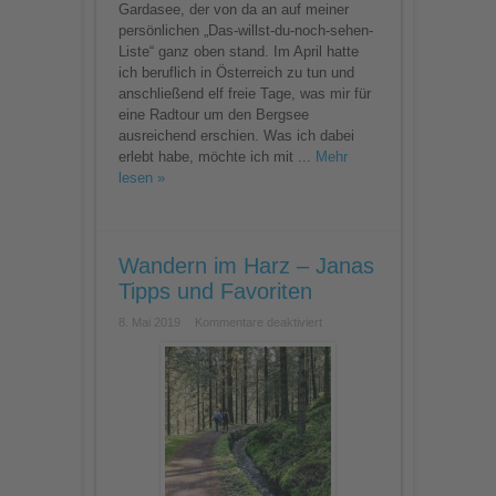
Gardasee, der von da an auf meiner
persönlichen „Das-willst-du-noch-sehen-
Liste“ ganz oben stand. Im April hatte
ich beruflich in Österreich zu tun und
anschließend elf freie Tage, was mir für
eine Radtour um den Bergsee
ausreichend erschien. Was ich dabei
erlebt habe, möchte ich mit ...
Mehr
lesen »
Wandern im Harz – Janas
Tipps und Favoriten
für
8. Mai 2019
Kommentare deaktiviert
Wandern
im
Harz
–
Janas
Tipps
und
Favoriten