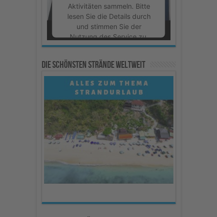
Aktivitäten sammeln. Bitte
lesen Sie die Details durch
und stimmen Sie der
Nutzung des Service zu,
um dieses Video
anzusehen.
Die schönsten Strände weltweit
Mehr Informationen
Akzeptieren
powered by
Usercentrics
Consent Management
Platform