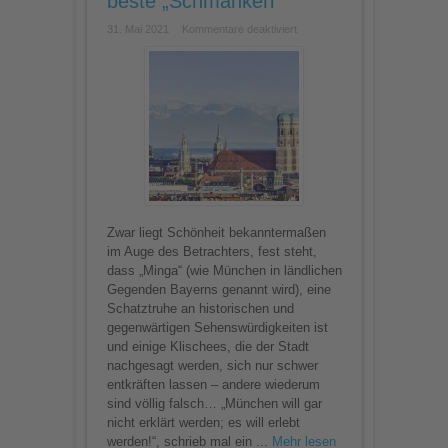
beste „Schmankerl“
für
31. Mai 2021
Kommentare deaktiviert
Tipps
für
Bayerns
Hauptstadt:
Münchens
beste
„Schmankerl“
Zwar liegt Schönheit bekanntermaßen
im Auge des Betrachters, fest steht,
dass „Minga“ (wie München in ländlichen
Gegenden Bayerns genannt wird), eine
Schatztruhe an historischen und
gegenwärtigen Sehenswürdigkeiten ist
und einige Klischees, die der Stadt
nachgesagt werden, sich nur schwer
entkräften lassen – andere wiederum
sind völlig falsch… „München will gar
nicht erklärt werden; es will erlebt
werden!“, schrieb mal ein ...
Mehr lesen