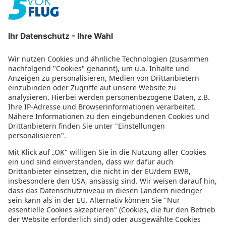
Griechenland
Zypern
Türkei
Kuba
Weitere Infos
Impressum
Datenschutz
Datenschutzeinstellungen
Abonniere uns mit RSS
Top 9 Djerba Strände und
Sehenswürdigkeiten: Erholung, Spaß und
orientalischer Zauber
27. Juni 2023
Urlaubsguru
Die 6 schönsten Strände Hollands: Eine
Küste voller Möglichkeiten
20. Juni 2023
Urlaubsguru
Top Sehenswürdigkeiten in Athen: Das
pulsierende Herz Griechenlands
13. Juni