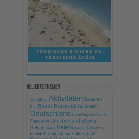
Akzeptieren
powered by
Usercentrics
Consent Management
Platform
Beliebte Themen
Aktivitäten
Balearen
abu dhabi
Beste Reisezeit
Bucketlist
Bali
Deutschland
Events
Dubai
England
Griechenland
günstig
Frankreich
Italien
Reisen
Kanaren
Hotels
kanada
Kroatien
Kultururlaub
Karibik
Kuba
Mallorca
Kurzurlaub