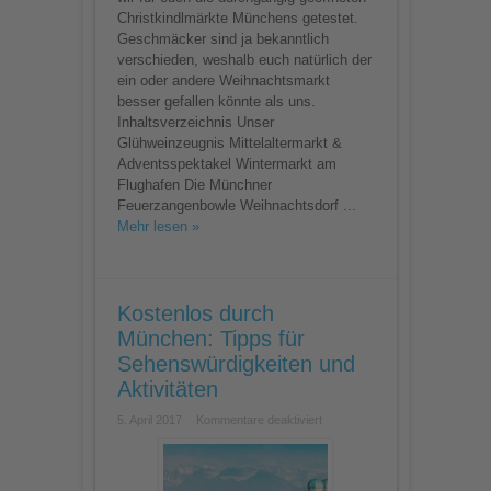
Christkindlmärkte Münchens getestet.
Geschmäcker sind ja bekanntlich
verschieden, weshalb euch natürlich der
ein oder andere Weihnachtsmarkt
besser gefallen könnte als uns.
Inhaltsverzeichnis Unser
Glühweinzeugnis Mittelaltermarkt &
Adventsspektakel Wintermarkt am
Flughafen Die Münchner
Feuerzangenbowle Weihnachtsdorf ...
Mehr lesen »
Kostenlos durch
München: Tipps für
Sehenswürdigkeiten und
Aktivitäten
für
5. April 2017
Kommentare deaktiviert
Kostenlos
durch
München:
Tipps
für