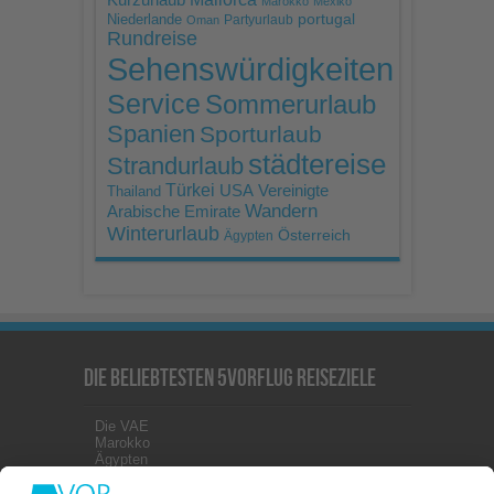
Marokko
Mexiko
portugal
Niederlande
Partyurlaub
Oman
Rundreise
Sehenswürdigkeiten
Service
Sommerurlaub
Spanien
Sporturlaub
städtereise
Strandurlaub
Türkei
USA
Vereinigte
Thailand
Wandern
Arabische Emirate
Winterurlaub
Österreich
Ägypten
Die beliebtesten 5vorFlug Reiseziele
Die VAE
Marokko
Ägypten
Kanaren
Malta