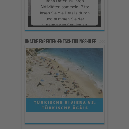
kann Daten zu Ihren
Aktivitäten sammeln. Bitte
lesen Sie die Details durch
und stimmen Sie der
Nutzung des Service zu,
um dieses Video
anzusehen.
Unsere Experten-Entscheidungshilfe
Mehr Informationen
Akzeptieren
powered by
Usercentrics
Consent Management
Platform