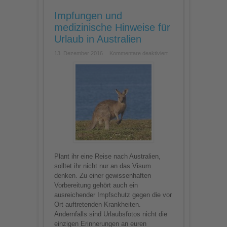
Impfungen und
medizinische Hinweise für
Urlaub in Australien
für
13. Dezember 2016
Kommentare deaktiviert
Impfungen
und
medizinische
Hinweise
für
Urlaub
in
Australien
Plant ihr eine Reise nach Australien,
solltet ihr nicht nur an das Visum
denken. Zu einer gewissenhaften
Vorbereitung gehört auch ein
ausreichender Impfschutz gegen die vor
Ort auftretenden Krankheiten.
Andernfalls sind Urlaubsfotos nicht die
einzigen Erinnerungen an euren