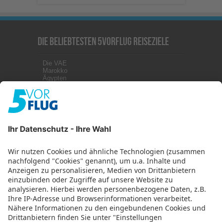
Die beliebtesten 5vorFlug Reiseziele
Die VAE
Marokko
Ägypten
Kanaren
Malta
Griechenland
Zypern
Türkei
Kuba
Weitere Infos
Impressum
Datenschutz
Datenschutzeinstellungen
Abonniere uns mit RSS