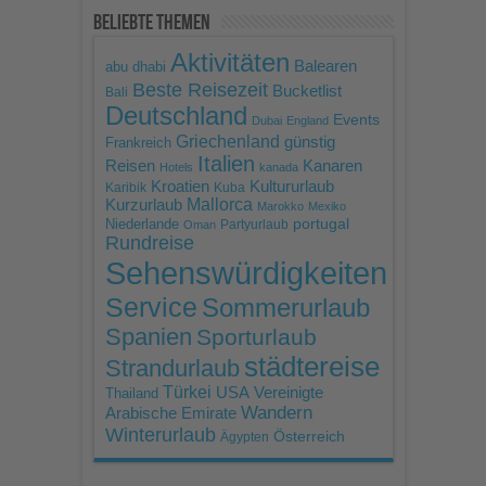
Beliebte Themen
Aktivitäten
Balearen
abu dhabi
Beste Reisezeit
Bucketlist
Bali
Deutschland
Events
Dubai
England
Griechenland
günstig
Frankreich
Italien
Reisen
Kanaren
Hotels
kanada
Kroatien
Kultururlaub
Karibik
Kuba
Mallorca
Kurzurlaub
Marokko
Mexiko
portugal
Niederlande
Partyurlaub
Oman
Rundreise
Sehenswürdigkeiten
Service
Sommerurlaub
Spanien
Sporturlaub
städtereise
Strandurlaub
Türkei
USA
Vereinigte
Thailand
Wandern
Arabische Emirate
Winterurlaub
Österreich
Ägypten