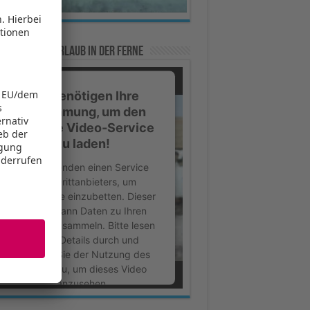
e Tipps für Urlaub in der Ferne
Wir benötigen Ihre
Zustimmung, um den
YouTube Video-Service
zu laden!
Wir verwenden einen Service
eines Drittanbieters, um
Videoinhalte einzubetten. Dieser
Service kann Daten zu Ihren
Aktivitäten sammeln. Bitte lesen
Sie die Details durch und
stimmen Sie der Nutzung des
Service zu, um dieses Video
anzusehen.