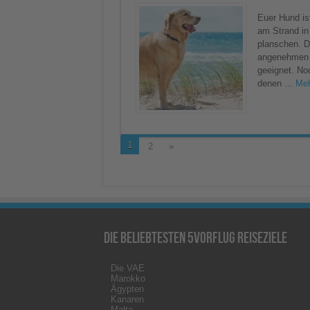
der
Hund
Euer Hund is
mit
am Strand in
in
den
planschen. D
Holland
angenehmen T
Urlaub
kommt
geeignet. No
–
Reisetipps
denen ...
Meh
1
2
»
Die beliebtesten 5vorFlug Reiseziele
Die VAE
Marokko
Ägypten
Kanaren
Malta