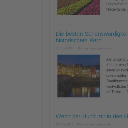
lassen!
Landschaften
Niederlande .
Die besten Sehenswürdigkeit
historischem Kern
für
23. April 2020
Kommentare deaktiviert
Die
besten
Sehenswürdi
Als junge Stu
in
Ziel für eine
Maastricht
–
eindrucksvol
Moderne
sowie netter
Stadt
mit
Stadtbummel t
historische
Kern
wertvollsten
es Teilen ...
Wenn der Hund mit in den H
für
14. Mai 2017
Kommentare deaktiviert
Wenn