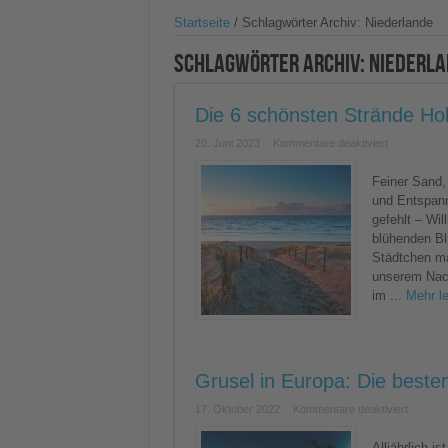
Startseite
/
Schlagwörter Archiv: Niederlande
Schlagwörter Archiv:
Niederla
Die 6 schönsten Strände Hol
für
20. Juni 2023
Kommentare deaktiviert
Die
6
schönsten
Feiner Sand,
Strände
und Entspanne
Hollands:
Eine
gefehlt – Wi
Küste
blühenden Bl
voller
Möglichkeite
Städtchen ma
unserem Nach
im ...
Mehr l
Grusel in Europa: Die beste
für
17. Oktober 2022
Kommentare deaktiviert
Grusel
in
Europa:
Alljährlich i