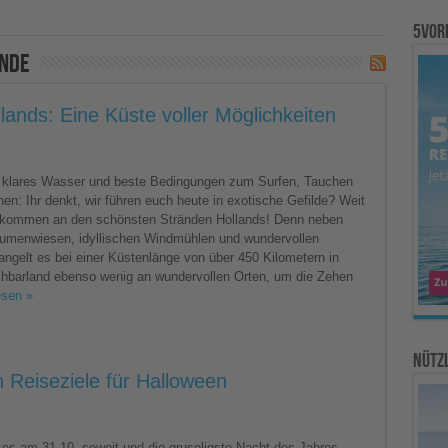
5vor
nde
lands: Eine Küste voller Möglichkeiten
 klares Wasser und beste Bedingungen zum Surfen, Tauchen
n: Ihr denkt, wir führen euch heute in exotische Gefilde? Weit
llkommen an den schönsten Stränden Hollands! Denn neben
umenwiesen, idyllischen Windmühlen und wundervollen
n
ngelt es bei einer Küstenlänge von über 450 Kilometern in
barland ebenso wenig an wundervollen Orten, um die Zehen
esen »
Nützl
n Reiseziele für Halloween
st es am 31.10. soweit und die gruseligste Nacht des Jahres