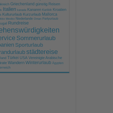
Griechenland
günstig Reisen
kreich
Italien
Kroatien
Kanaren
Karibik
ls
kanada
Mallorca
Kultururlaub
Kurzurlaub
a
Niederlande
Partyurlaub
okko
Mexiko
Oman
Rundreise
tugal
ehenswürdigkeiten
rvice
Sommerurlaub
anien
Sporturlaub
städtereise
randurlaub
Türkei
USA
Vereinigte Arabische
land
Winterurlaub
Wandern
rate
Ägypten
erreich