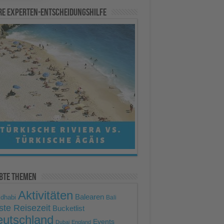
Mehr Informationen
re Experten-Entscheidungshilfe
Akzeptieren
powered by
Usercentrics
Consent Management Platform
ebte Themen
Aktivitäten
Balearen
 dhabi
Bali
ste Reisezeit
Bucketlist
utschland
Events
Dubai
England