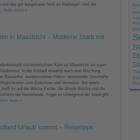
 und das gut ausgebaute Netz an Radwegen sind die
Fran
..
Mehr lesen »
Hote
Kub
Mar
por
S
en in Maastricht – Moderne Stadt mit
Se
Sp
St
gkeiten
dentenstadt mit historischem Kern ist Maastricht ein super
 Städtereise. In der Altstadt erwartet euch eine Mischung
Thai
ler Bauwerke, wunderschöner Plätze, einladender Geschäfte
Emi
 Möglichkeiten zum Einkehren und Verweilen. Bei einem
Öst
refft ihr auf die älteste Kirche, die älteste Brücke und die
m
 Schätze der Niederlande. Sogar im Untergrund der Stadt gibt
Mehr lesen »
olland Urlaub kommt – Reisetipps