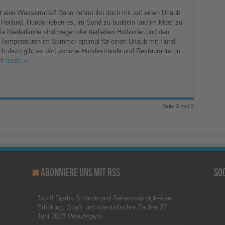
t eine Wasserratte? Dann nehmt ihn doch mit auf einen Urlaub
 Holland. Hunde lieben es, im Sand zu buddeln und im Meer zu
ie Niederlande sind wegen der tierlieben Holländer und den
emperaturen im Sommer optimal für einen Urlaub mit Hund
ch dazu gibt es dort schöne Hundestrände und Restaurants, in
r lesen »
Seite 1 von 2
Abonniere uns mit RSS
So
Top 9 Djerba Strände und Sehenswürdigkeiten:
Erholung, Spaß und orientalischer Zauber
27.
Juni 2023
Urlaubsguru