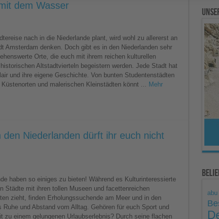
g mit dem Wasser
Unse
tereise nach in die Niederlande plant, wird wohl zu allererst an
dt Amsterdam denken. Doch gibt es in den Niederlanden sehr
n
sehenswerte Orte, die euch mit ihrem reichen kulturellen
istorischen Altstadtvierteln begeistern werden. Jede Stadt hat
hts
Flair und ihre eigene Geschichte. Von bunten Studentenstädten
 Küstenorten und malerischen Kleinstädten könnt ...
Mehr
 den Niederlanden dürft ihr euch nicht
Beli
gkeiten
nde haben so einiges zu bieten! Während es Kulturinteressierte
gen Städte mit ihren tollen Museen und facettenreichen
n
abu
ten zieht, finden Erholungssuchende am Meer und in den
Be
s Ruhe und Abstand vom Alltag. Gehören für euch Sport und
De
 zu einem gelungenen Urlaubserlebnis? Durch seine flachen