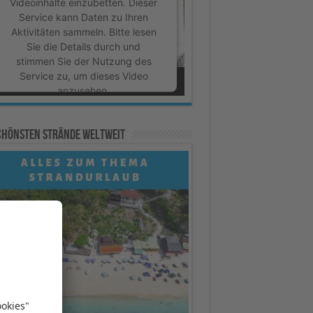
Videoinhalte einzubetten. Dieser
Service kann Daten zu Ihren
Aktivitäten sammeln. Bitte lesen
Sie die Details durch und
stimmen Sie der Nutzung des
Service zu, um dieses Video
anzusehen.
Mehr Informationen
schönsten Strände weltweit
Akzeptieren
powered by
Usercentrics
Consent Management Platform