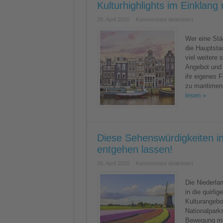
Kulturhighlights im Einklan
für
28. April 2020
Kommentare deaktiviert
Die
schönsten
Städte
Wer eine Städ
in
die Hauptsta
den
Niederlande
viel weitere 
–
Angebot und h
charmante
Kulturhighlig
ihr eigenes 
im
Einklang
zu maritimen
mit
lesen »
dem
Wasser
Diese Sehenswürdigkeiten in
entgehen lassen!
für
26. April 2020
Kommentare deaktiviert
Diese
Sehenswürdi
in
Die Niederla
den
in die quirli
Niederlande
dürft
Kulturangebo
ihr
Nationalpark
euch
nicht
Bewegung mit
entgehen