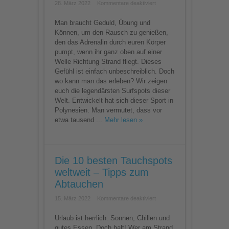
für
28. März 2022
Kommentare deaktiviert
Die
perfekte
Welle
Man braucht Geduld, Übung und
–
Können, um den Rausch zu genießen,
die
besten
den das Adrenalin durch euren Körper
Surfspots
pumpt, wenn ihr ganz oben auf einer
der
Welt
Welle Richtung Strand fliegt. Dieses
Gefühl ist einfach unbeschreiblich. Doch
wo kann man das erleben? Wir zeigen
euch die legendärsten Surfspots dieser
Welt. Entwickelt hat sich dieser Sport in
Polynesien. Man vermutet, dass vor
etwa tausend ...
Mehr lesen »
Die 10 besten Tauchspots
weltweit – Tipps zum
Abtauchen
für
15. März 2022
Kommentare deaktiviert
Die
10
besten
Urlaub ist herrlich: Sonnen, Chillen und
Tauchspots
gutes Essen. Doch halt! Wer am Strand
weltweit