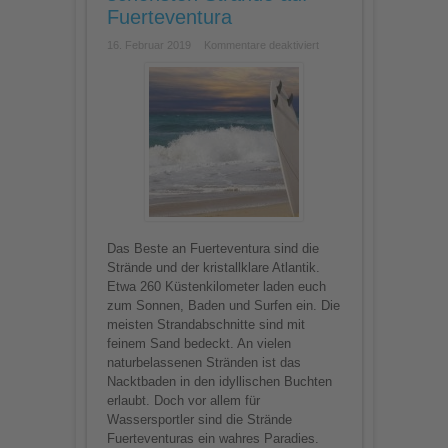
Fuerteventura
für
16. Februar 2019
Kommentare deaktiviert
Vamos
a
la
playa:
Die
schönsten
Strände
auf
Fuerteventura
Das Beste an Fuerteventura sind die
Strände und der kristallklare Atlantik.
Etwa 260 Küstenkilometer laden euch
zum Sonnen, Baden und Surfen ein. Die
meisten Strandabschnitte sind mit
feinem Sand bedeckt. An vielen
naturbelassenen Stränden ist das
Nacktbaden in den idyllischen Buchten
erlaubt. Doch vor allem für
Wassersportler sind die Strände
Fuerteventuras ein wahres Paradies.