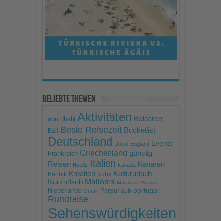
Consent Management
Platform
Beliebte Themen
Aktivitäten
Balearen
abu dhabi
Beste Reisezeit
Bucketlist
Bali
Deutschland
Events
Dubai
England
Griechenland
günstig
Frankreich
Italien
Reisen
Kanaren
Hotels
kanada
Kroatien
Kultururlaub
Karibik
Kuba
Mallorca
Kurzurlaub
Marokko
Mexiko
portugal
Niederlande
Partyurlaub
Oman
Rundreise
Sehenswürdigkeiten