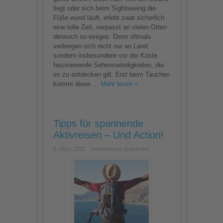
–
liegt oder sich beim Sightseeing die
Tipps
Füße wund läuft, erlebt zwar sicherlich
zum
Abtauchen
eine tolle Zeit, verpasst an vielen Orten
dennoch so einiges. Denn oftmals
verbergen sich nicht nur an Land,
sondern insbesondere vor der Küste
faszinierende Sehenswürdigkeiten, die
es zu entdecken gilt. Erst beim Tauchen
kommt diese ...
Mehr lesen »
Tipps für spannende
Aktivreisen – Und Action!
für
8. März 2022
Kommentare deaktiviert
Tipps
für
spannende
Aktivreisen
–
Und
Action!