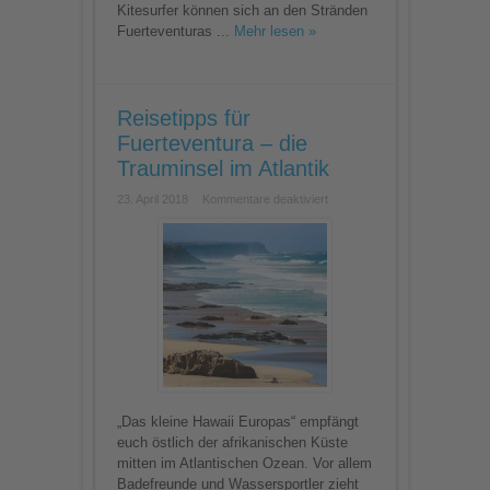
Kitesurfer können sich an den Stränden
Fuerteventuras ...
Mehr lesen »
Reisetipps für
Fuerteventura – die
Trauminsel im Atlantik
für
23. April 2018
Kommentare deaktiviert
Reisetipps
für
Fuerteventura
–
die
Trauminsel
im
Atlantik
„Das kleine Hawaii Europas“ empfängt
euch östlich der afrikanischen Küste
mitten im Atlantischen Ozean. Vor allem
Badefreunde und Wassersportler zieht