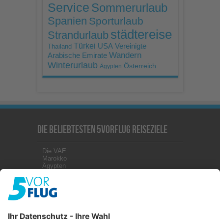
Service
Sommerurlaub
Spanien
Sporturlaub
städtereise
Strandurlaub
Türkei
USA
Vereinigte
Thailand
Wandern
Arabische Emirate
Winterurlaub
Österreich
Ägypten
Die beliebtesten 5vorFlug Reiseziele
Die VAE
Marokko
Ägypten
Kanaren
Malta
Griechenland
Zypern
Türkei
Kuba