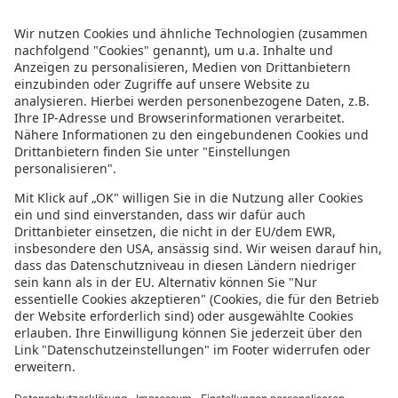
Weitere Infos
Impressum
Datenschutz
Datenschutzeinstellungen
Abonniere uns mit RSS
Top 9 Djerba Strände und
Sehenswürdigkeiten: Erholung, Spaß und
orientalischer Zauber
27. Juni 2023
Urlaubsguru
Die 6 schönsten Strände Hollands: Eine
Küste voller Möglichkeiten
20. Juni 2023
Urlaubsguru
Top Sehenswürdigkeiten in Athen: Das
pulsierende Herz Griechenlands
13. Juni
2023
Urlaubsguru
Social