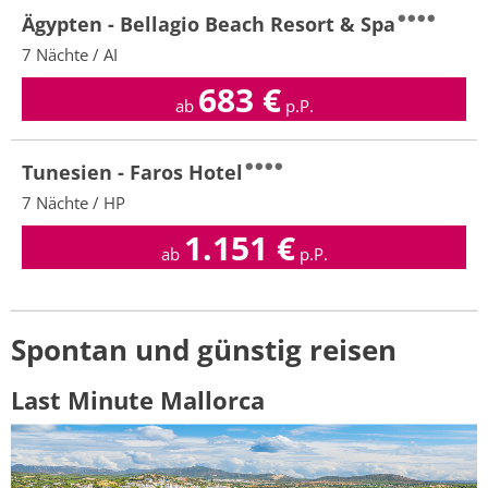
Ägypten - Bellagio Beach Resort & Spa
7 Nächte / AI
683
€
ab
p.P.
Tunesien - Faros Hotel
7 Nächte / HP
1.151
€
ab
p.P.
Spontan und günstig reisen
Last Minute Mallorca