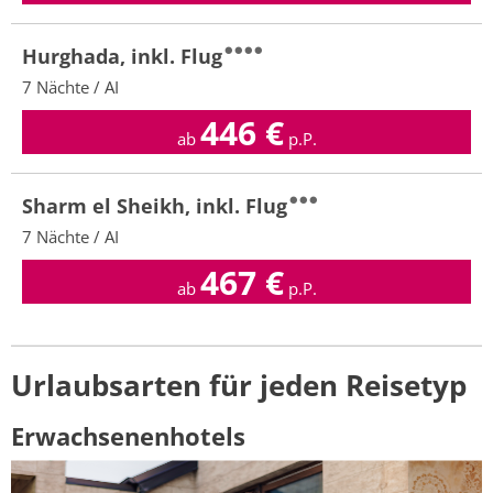
Hurghada, inkl. Flug
7 Nächte / AI
446
€
ab
p.P.
Sharm el Sheikh, inkl. Flug
7 Nächte / AI
467
€
ab
p.P.
Urlaubsarten für jeden Reisetyp
Erwachsenenhotels