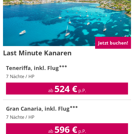
Jetzt buchen!
Last Minute Kanaren
Teneriffa, inkl. Flug
7 Nächte / HP
524
€
ab
p.P.
Gran Canaria, inkl. Flug
7 Nächte / HP
596
€
ab
p.P.