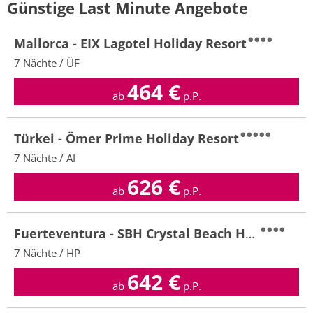
Günstige Last Minute Angebote
Mallorca - EIX Lagotel Holiday Resort
7 Nächte / ÜF
464
€
ab
p.P.
Türkei - Ömer Prime Holiday Resort
7 Nächte / AI
626
€
ab
p.P.
Fuerteventura - SBH Crystal Beach Hotel & Suites
7 Nächte / HP
642
€
ab
p.P.