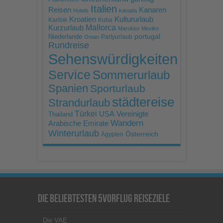
Italien
Reisen
Kanaren
Hotels
kanada
Kroatien
Kultururlaub
Karibik
Kuba
Mallorca
Kurzurlaub
Marokko
Mexiko
portugal
Niederlande
Partyurlaub
Oman
Rundreise
Sehenswürdigkeiten
Service
Sommerurlaub
Spanien
Sporturlaub
städtereise
Strandurlaub
Türkei
USA
Vereinigte
Thailand
Wandern
Arabische Emirate
Winterurlaub
Österreich
Ägypten
Die beliebtesten 5vorFlug Reiseziele
Die VAE