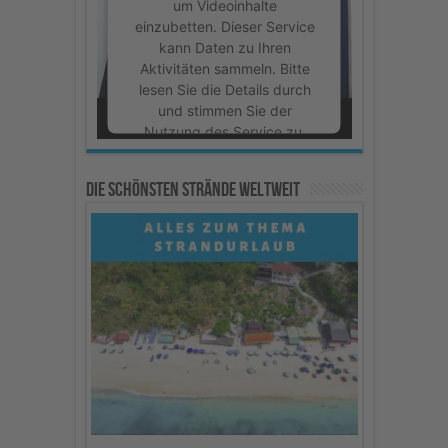
um Videoinhalte
einzubetten. Dieser Service
kann Daten zu Ihren
Aktivitäten sammeln. Bitte
lesen Sie die Details durch
und stimmen Sie der
Nutzung des Service zu,
um dieses Video
anzusehen.
Die schönsten Strände weltweit
Mehr Informationen
Akzeptieren
powered by
Usercentrics
Consent Management
Platform