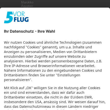
Marokko
Ägypten
Kanaren
Malta
Griechenland
Zypern
Türkei
Kuba
Weitere Infos
Impressum
Datenschutz
Datenschutzeinstellungen
Abonniere uns mit RSS
Top 9 Djerba Strände und
Sehenswürdigkeiten: Erholung, Spaß und
orientalischer Zauber
27. Juni 2023
Urlaubsguru
Die 6 schönsten Strände Hollands: Eine
Küste voller Möglichkeiten
20. Juni 2023
Urlaubsguru