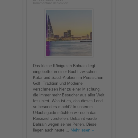
für
Kommentare deaktiviert
Bahrain
–
Unsere
Reisetipps
für
die
Perle
Arabiens
Das kleine Königreich Bahrain liegt
eingebettet in einer Bucht zwischen
Katar und Saudi-Arabien im Persischen
Golf. Tradition und Moderne
verschmelzen hier zu einer Mischung,
die immer mehr Besucher aus aller Welt
fasziniert. Was ist es, das dieses Land
so besonders macht? In unserem
Urlaubsguide möchten wir euch das
Reiseziel vorstellen. Bekannt wurde
Bahrain wegen seiner Perlen. Diese
liegen auch heute ...
Mehr lesen »