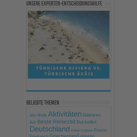
Unsere Experten-Entscheidungshilfe
Mehr Informationen
Akzeptieren
powered by
Usercentrics
Consent Management
Platform
Beliebte Themen
Aktivitäten
Balearen
abu dhabi
Beste Reisezeit
Bucketlist
Bali
Deutschland
Events
Dubai
England
Griechenland
günstig
Frankreich