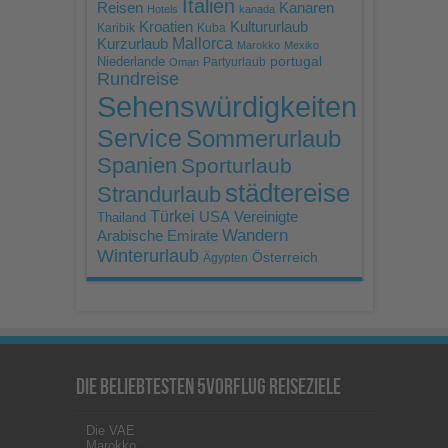
Italien
Reisen
Kanaren
Hotels
kanada
Kroatien
Kultururlaub
Karibik
Kuba
Mallorca
Kurzurlaub
Marokko
Mexiko
portugal
Niederlande
Partyurlaub
Oman
Rundreise
Sehenswürdigkeiten
Service
Sommerurlaub
Spanien
Sporturlaub
städtereise
Strandurlaub
Türkei
USA
Vereinigte
Thailand
Wandern
Arabische Emirate
Winterurlaub
Österreich
Ägypten
Die beliebtesten 5vorFlug Reiseziele
Die VAE
Marokko