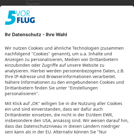
Ägypten
Kanaren
Malta
Griechenland
Zypern
Türkei
Kuba
Weitere Infos
Impressum
Datenschutz
Datenschutzeinstellungen
Abonniere uns mit RSS
Top 9 Djerba Strände und
Sehenswürdigkeiten: Erholung, Spaß und
orientalischer Zauber
27. Juni 2023
Urlaubsguru
Die 6 schönsten Strände Hollands: Eine
Küste voller Möglichkeiten
20. Juni 2023
Urlaubsguru