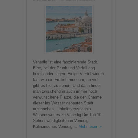
Kanäle,
Palazzi
und
ganz
viel
Charme:
Urlaubsguide
Venedig
Venedig ist eine faszinierende Stadt.
Eine, bei der Prunk und Verfall eng
beieinander liegen. Einige Viertel wirken
fast wie ein Freilichtmuseum, so viel
gibt es hier zu sehen. Und dann findet
man zwischendrin auch immer noch
verwunschene Plätze, die den Charme
dieser ins Wasser gebauten Stadt
ausmachen. Inhaltsverzeichnis
Wissenswertes zu Venedig Die Top 10
Sehenswürdigkeiten in Venedig
Kulinarisches Venedig ...
Mehr lesen »