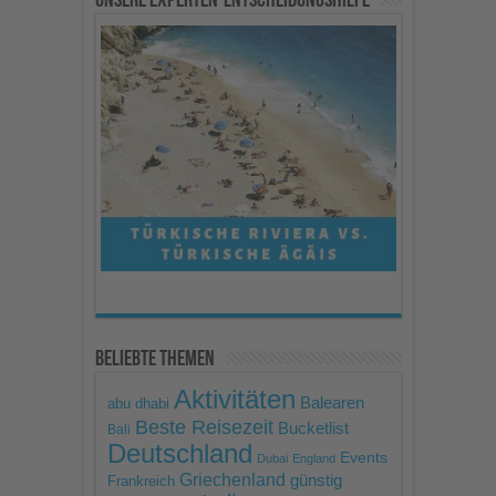
Mehr Informationen
Akzeptieren
powered by
Usercentrics
Consent Management
Platform
Beliebte Themen
Aktivitäten
Balearen
abu dhabi
Beste Reisezeit
Bucketlist
Bali
Deutschland
Events
Dubai
England
Griechenland
günstig
Frankreich