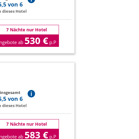
5,5 von 6
 dieses Hotel
7 Nächte nur Hotel
530 €
ngebote ab
p.P
 insgesamt
5,5 von 6
 dieses Hotel
7 Nächte nur Hotel
583 €
ngebote ab
p.P