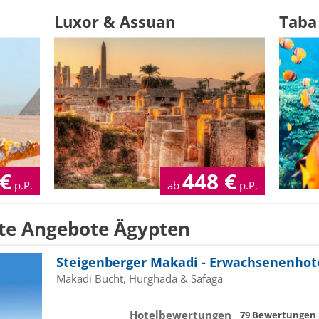
Luxor & Assuan
Taba
€
448
€
p.P.
ab
p.P.
te Angebote Ägypten
Steigenberger Makadi - Erwachsenenhot
Makadi Bucht, Hurghada & Safaga
Hotelbewertungen
79 Bewertungen