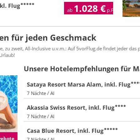
kl. Flug
1.028
€
ab
p.P.
en für jeden Geschmack
, zu zweit, All-Inclusive u.v.m.: Auf 5vorFlug.de findet jeder da
Urlaub!
Unsere Hotelempfehlungen für M
Sataya Resort Marsa Alam, inkl. Flug
7 Nächte / AI
Akassia Swiss Resort, inkl. Flug
7 Nächte / AI
Casa Blue Resort, inkl. Flug
ngebote
7 Nächte / AI