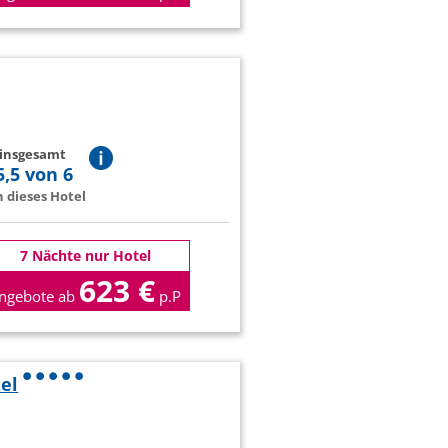
 insgesamt
5,5 von 6
 dieses Hotel
7 Nächte nur Hotel
623 €
ngebote ab
p.P
el