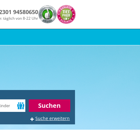
 2301 94580650
e: täglich von 8-22 Uhr
r
Suchen
Suche erweitern