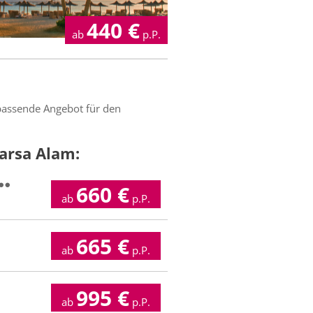
440
€
ab
p.P.
s passende Angebot für den
arsa Alam:
660
€
ab
p.P.
665
€
ab
p.P.
995
€
ab
p.P.