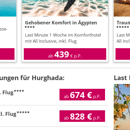
Gehobener Komfort in Ägypten
Traum
sse-
Last Minute 1 Woche im Komforthotel
Last M
mit All Inclusive, inkl. Flug
All Inc
439
ab
€ p.P.
ungen für Hurghada:
Last
. Flug
674
€
ab
p.P.
l. Flug
828
€
ab
p.P.