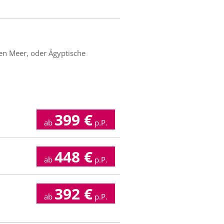
ten Meer, oder Ägyptische
399
€
ab
p.P.
448
€
ab
p.P.
392
€
ab
p.P.