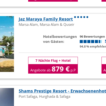
Jaz Maraya Family Resort
Marsa Alam, Marsa Alam & Quseir
Hotelbewertungen
96 Bewertungen
von Gästen:
94.8 % empfehlen
7 Nächte Flug + Hotel
879 €
Angebote ab
p.P
A
Shams Prestige Resort - Erwachsenenhot
Port Safaga, Hurghada & Safaga