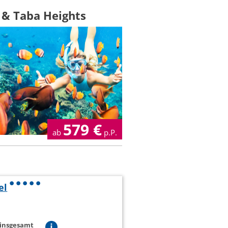
 & Taba Heights
579
€
ab
p.P.
el
 insgesamt