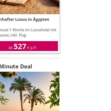
hafter Luxus in Ägypten
inute 1 Woche im Luxushotel mit
lusive, inkl. Flug
527
ab
€ p.P.
 Minute Deal