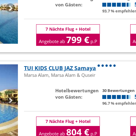
von Gästen:
93.7 % empfehlen
7 Nächte Flug + Hotel
799 €
Angebote ab
p.P
A
TUI KIDS CLUB JAZ Samaya
Marsa Alam, Marsa Alam & Quseir
Hotelbewertungen
30 Bewertungen
von Gästen:
96.7 % empfehlen
7 Nächte Flug + Hotel
804 €
Angebote ab
p.P
A