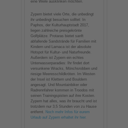
eine Weile ausklinken möchten.
Zypern bietet viele Orte, die unbedingt
ihr unbedingt besuchen solltet: In
Paphos, der Kulturhauptstadt 2017,
liegen zahlreiche preisgekrönte
Golfplätze. Protaras bietet sanft
abfallende Sandstrände für Familien mit
Kindern und Larnaca ist der absolute
Hotspot für Kultur- und Naturfreunde.
Außerdem ist Zypern ein echtes
Unterwasserparadies: Ihr findet dort
versunkene Wracks, Mönchsrobben und
riesige Meeresschildkröten. Im Westen
der Insel ist Klettern und Bouldern
angesagt. Und Mountainbiker oder
Radrennfahrer kommen in Troodos mit
seinen Trainingspisten auf ihre Kosten.
Zypern hat alles, was ihr braucht und ist
trotzdem nur 3,5 Stunden von zu Hause
entfernt.
Noch mehr Infos für eurem
Urlaub auf Zypern erhaltet ihr hier.