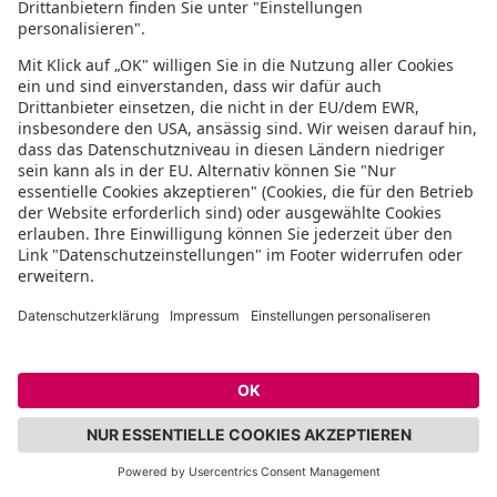
Wachtürme zu entdecken. Mehr als die
Hälfte von Menorca ist ein
Biosphärenreservat und bezaubert
Wanderer und Radfahrer durch seine
unberührte Natur. Familien besuchen
gern die flach abfallenden Sandstrände
der kleinen Ferienorte Es Castell, Cala’n
Porter und S’Algar an der ruhigen
Südostküste der Insel.
In der Feriensiedlung Son Bou an der
Südküste und in Cala’n Bosch/Son
Xoriguer am südwestlichen Zipfel der
Insel werden zahlreiche Sport- und
Freizeitmöglichkeiten angeboten. Golfer
finden einen 18-Loch-Golfplatz an der
Nordküste in Playa de Fornells. In etwa
zwei Stunden erreicht ihr Menorca mit
dem Flieger. Das Klima ist dort sehr
ausgeglichen: Im Hochsommer steigen
die Temperaturen nur bis auf maximal
28º Grad und selbst in kalten
Winternächten fällt die Temperatur nicht