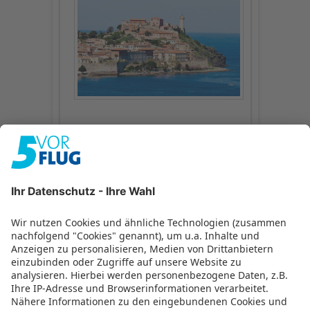
Platz 13 –
Menorca: klein
aber fein
Mallorcas kleine Schwester wurde bis
heute noch weitgehend vom
Massentourismus vergessen und wird
deshalb gern von Natur- und
Kulturfreunden besucht. Auf der
spanischen Baleareninsel gibt es über
1.000 megalithische Monumente,
mysteriöse Totenschiffe, Steintafeln und