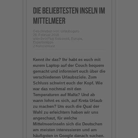
Die beliebtesten Inseln im
Mittelmeer
Geschrieben von:
Urlaubsguru
28. Februar 2018
unter
5vorFlug Reisewelt
,
Europa
,
Expertentipps
2 Kommentare
Kennt ihr das? Ihr habt es euch mit
eurem Laptop auf der Couch bequem
gemacht und informiert euch über die
verschiedenen Urlaubsziele. Zum
Schluss schwirrt euch der Kopf. Wie
war das nochmal mit den
Temperaturen auf Malta? Und ab
wann lohnt es sich, auf Kreta Urlaub
zu machen? Um euch die Qual der
Wahl zu erleichtern haben wir uns
angeschaut, für welche
Mittelmeerinseln sich die Deutschen
am meisten interessieren und am
häufigsten in Google danach suchen.