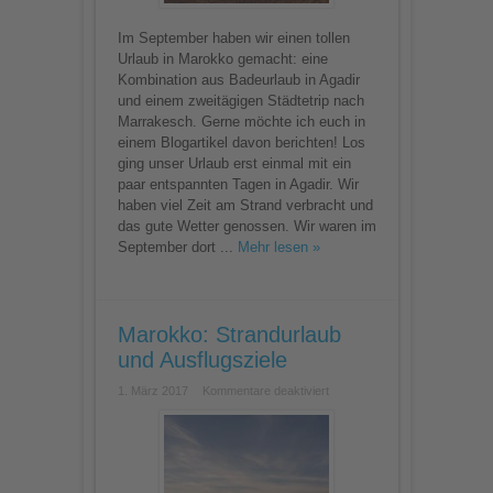
Im September haben wir einen tollen
Urlaub in Marokko gemacht: eine
Kombination aus Badeurlaub in Agadir
und einem zweitägigen Städtetrip nach
Marrakesch. Gerne möchte ich euch in
einem Blogartikel davon berichten! Los
ging unser Urlaub erst einmal mit ein
paar entspannten Tagen in Agadir. Wir
haben viel Zeit am Strand verbracht und
das gute Wetter genossen. Wir waren im
September dort ...
Mehr lesen »
Marokko: Strandurlaub
und Ausflugsziele
für
1. März 2017
Kommentare deaktiviert
Marokko:
Strandurlaub
und
Ausflugsziele