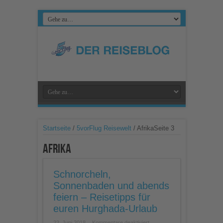
Startseite
/
5vorFlug Reisewelt
/
Afrika
Seite 3
Afrika
Schnorcheln,
Sonnenbaden und abends
feiern – Reisetipps für
euren Hurghada-Urlaub
für
22. Juni 2018
Kommentare deaktiviert