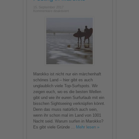
15. September 2017
für
Kommentare deaktiviert
Orientalisches
Surf-
Feeling
in
Marokko
Marokko ist nicht nur ein märchenhaft
schönes Land – hier gibt es auch
unglaublich viele Top-Surfspots. Wir
zeigen euch, wo es die besten Wellen
gibt und wie ihr euren Surfurlaub mit ein
bisschen Sightseeing verknüpfen könnt.
Denn das muss natürlich auch sein,
wenn ihr schon mal im Land von 1001
Nacht seid. Warum surfen in Marokko?
Es gibt viele Gründe ...
Mehr lesen »