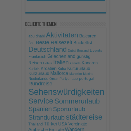
Beliebte Themen
Aktivitäten
Balearen
abu dhabi
Beste Reisezeit
Bucketlist
Bali
Deutschland
Events
Dubai
England
Griechenland
günstig
Frankreich
Italien
Reisen
Kanaren
Hotels
kanada
Kroatien
Kultururlaub
Karibik
Kuba
Mallorca
Kurzurlaub
Marokko
Mexiko
portugal
Niederlande
Partyurlaub
Oman
Rundreise
Sehenswürdigkeiten
Service
Sommerurlaub
Spanien
Sporturlaub
städtereise
Strandurlaub
Türkei
USA
Vereinigte
Thailand
Wandern
Arabische Emirate