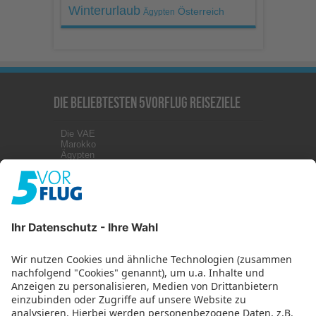
Winterurlaub
Österreich
Ägypten
Die beliebtesten 5vorFlug Reiseziele
Die VAE
Marokko
Ägypten
Kanaren
Malta
Griechenland
Zypern
Türkei
Kuba
Weitere Infos
Impressum
Datenschutz
Datenschutzeinstellungen