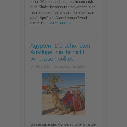
tollen Wasserlandschaften freuen sich
eure Kinder besonders und können sich
tagelang darin vergnügen. Ihr wollt aber
auch Spaß am Abend haben? Auch
dafür ist ...
Mehr lesen »
Ägypten: Die schönsten
Ausflüge, die ihr nicht
verpassen solltet
für
14. März 2018
Kommentare deaktiviert
Ägypten:
Die
schönsten
Ausflüge,
die
ihr
nicht
verpassen
solltet
Sonnengarantie, wunderschöne Strände