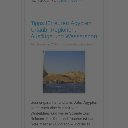
nach Südafrika ...
Mehr lesen »
Tipps für euren Ägypten
Urlaub: Regionen,
Ausflüge und Wassersport
für
14. Dezember 2015
Kommentare deaktiviert
Tipps
für
euren
Ägypten
Urlaub:
Regionen,
Ausflüge
und
Wassersport
Sonnengarantie rund ums Jahr: Ägypten
bietet euch eine Auszeit vom
Winterblues und weiße Strände zum
Relaxen. Für Kiter und Taucher ist das
Rote Meer ein Eldorado – und der Nil