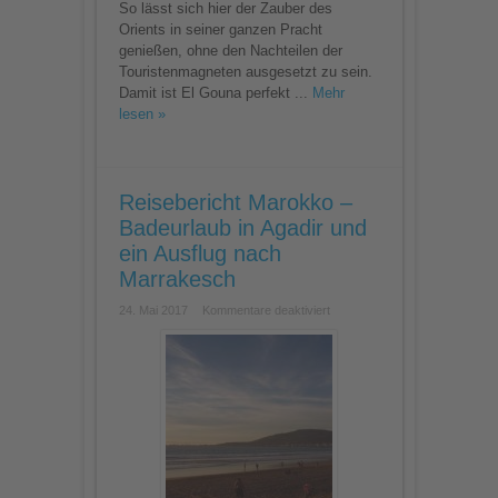
So lässt sich hier der Zauber des
Orients in seiner ganzen Pracht
genießen, ohne den Nachteilen der
Touristenmagneten ausgesetzt zu sein.
Damit ist El Gouna perfekt ...
Mehr
lesen »
Reisebericht Marokko –
Badeurlaub in Agadir und
ein Ausflug nach
Marrakesch
für
24. Mai 2017
Kommentare deaktiviert
Reisebericht
Marokko
–
Badeurlaub
in
Agadir
und
ein
Ausflug
nach
Marrakesch