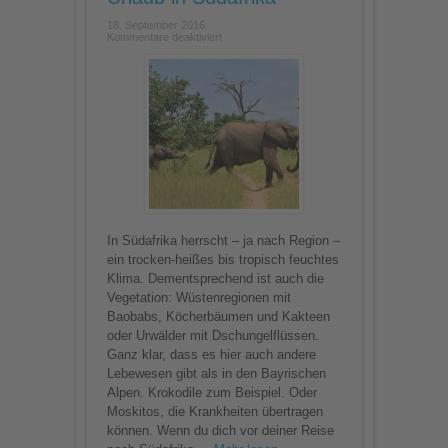
18. September 2016
für
Kommentare deaktiviert
Impfungen
und
medizinische
Hinweise
für
Urlaub
in
Südafrika
In Südafrika herrscht – ja nach Region –
ein trocken-heißes bis tropisch feuchtes
Klima. Dementsprechend ist auch die
Vegetation: Wüstenregionen mit
Baobabs, Köcherbäumen und Kakteen
oder Urwälder mit Dschungelflüssen.
Ganz klar, dass es hier auch andere
Lebewesen gibt als in den Bayrischen
Alpen. Krokodile zum Beispiel. Oder
Moskitos, die Krankheiten übertragen
können. Wenn du dich vor deiner Reise