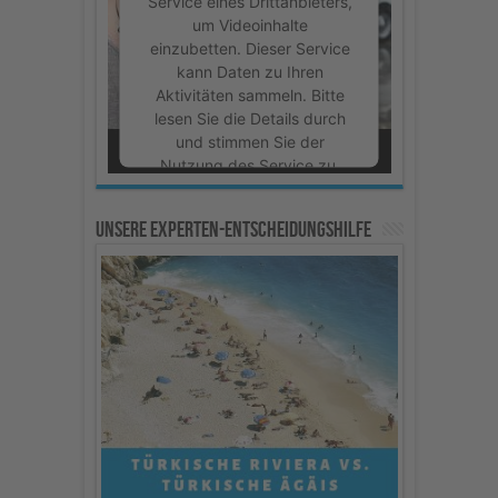
Service eines Drittanbieters,
um Videoinhalte
einzubetten. Dieser Service
kann Daten zu Ihren
Aktivitäten sammeln. Bitte
lesen Sie die Details durch
und stimmen Sie der
Nutzung des Service zu,
um dieses Video
anzusehen.
Unsere Experten-Entscheidungshilfe
Mehr Informationen
Akzeptieren
powered by
Usercentrics
Consent Management
Platform