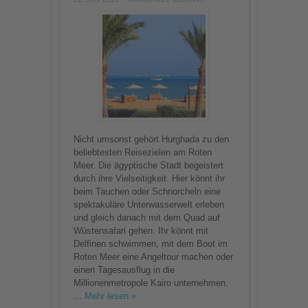
Schnorcheln,
Sonnenbaden
und
abends
feiern
–
Reisetipps
für
euren
Hurghada-
Urlaub
Nicht umsonst gehört Hurghada zu den
beliebtesten Reisezielen am Roten
Meer. Die ägyptische Stadt begeistert
durch ihre Vielseitigkeit. Hier könnt ihr
beim Tauchen oder Schnorcheln eine
spektakuläre Unterwasserwelt erleben
und gleich danach mit dem Quad auf
Wüstensafari gehen. Ihr könnt mit
Delfinen schwimmen, mit dem Boot im
Roten Meer eine Angeltour machen oder
einen Tagesausflug in die
Millionenmetropole Kairo unternehmen.
...
Mehr lesen »