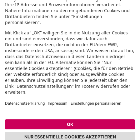
Abonniere uns mit RSS
Top 9 Djerba Strände und
Sehenswürdigkeiten: Erholung, Spaß und
orientalischer Zauber
27. Juni 2023
Urlaubsguru
Die 6 schönsten Strände Hollands: Eine
Küste voller Möglichkeiten
20. Juni 2023
Urlaubsguru
Top Sehenswürdigkeiten in Athen: Das
pulsierende Herz Griechenlands
13. Juni
2023
Urlaubsguru
Social
© Copyright 2024, All Rights Reserved by 5vorFlug