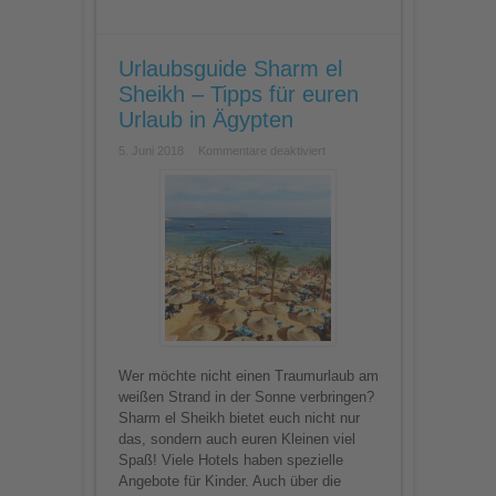
Urlaubsguide Sharm el
Sheikh – Tipps für euren
Urlaub in Ägypten
für
5. Juni 2018
Kommentare deaktiviert
Urlaubsguide
Sharm
el
Sheikh
–
Tipps
für
euren
Urlaub
in
Ägypten
Wer möchte nicht einen Traumurlaub am
weißen Strand in der Sonne verbringen?
Sharm el Sheikh bietet euch nicht nur
das, sondern auch euren Kleinen viel
Spaß! Viele Hotels haben spezielle
Angebote für Kinder. Auch über die