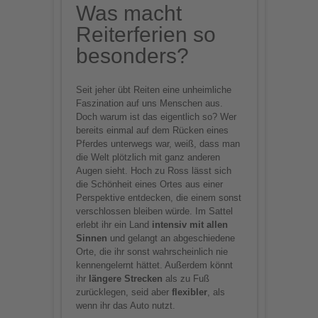
Was macht
anzuzeigen.
Reiterferien so
Mehr Informationen
besonders?
Akzeptieren
Seit jeher übt Reiten eine unheimliche
Faszination auf uns Menschen aus.
powered by
Usercentrics
Doch warum ist das eigentlich so? Wer
Consent Management
bereits einmal auf dem Rücken eines
Platform
Pferdes unterwegs war, weiß, dass man
die Welt plötzlich mit ganz anderen
Augen sieht. Hoch zu Ross lässt sich
die Schönheit eines Ortes aus einer
Perspektive entdecken, die einem sonst
verschlossen bleiben würde. Im Sattel
erlebt ihr ein Land
intensiv mit allen
Sinnen
und gelangt an abgeschiedene
Orte, die ihr sonst wahrscheinlich nie
kennengelernt hättet. Außerdem könnt
ihr
längere Strecken
als zu Fuß
zurücklegen, seid aber
flexibler
, als
wenn ihr das Auto nutzt.