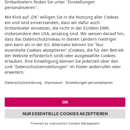
übernachtet ihr auf einem
Bauern- oder
Reiterhof
, arbeitet dort gegebenenfalls
mit und unternehmt mehrere längere
oder kürzere Ausritte.
Der ultimative Reittraum geht bei einem
mehrtägigen Wanderritt
in Erfüllung.
Hier seid ihr mehrere Tage unterwegs
und startet entweder von einem Hof zu
verschiedenen Ausflügen oder reitet von
einem Ort zum anderen. Zwischendurch
übernachtet ihr, je nach Abenteuerlust,
im Hotel, im Zelt, auf Höfen oder in
Camps. Wer mag, legt zwischendurch
einen Wellnesstag ein. Abhängig davon,
wie erfahren ihr seid, macht ihr euch
alleine auf den Weg oder nehmt an
organisierten Touren teil. Möchtet ihr
das Erlebnis mit eurem
eigenen Pferd
teilen, erkundigt euch vorher, wo ihr es
unterstellen könnt, ansonsten schwingt
ihr euch vor Ort auf ein
Leihpferd
.