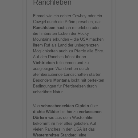
Ranchleben
Einmal wie ein echter Cowboy oder ein
Cowgirl durch die Prärie preschen, das
Ranchleben
hautnah miterleben oder
die hintersten Ecken der Rocky
Mountains erkunden – die USA machen
ihrem Ruf als Land der unbegrenzten
Möglichkeiten auch zu Pferde alle Ehre.
Auf den Ranches könnt ihr an
Viehtrieben
teilnehmen und zu
ausgiebigen Wanderritten durch
atemberaubende Landschaften starten.
Besonders
Montana
lockt mit perfekten
Bedingungen für Pferdereisen durch
unberührte Natur.
Von
schneebedeckten Gipfeln
über
dichte Wälder
bis hin zu
verlassenen
Dörfern
wie aus dem Westernfilm
bekommt ihr hier alles geboten. Auf
vielen Ranches in den USA ist das
Westernreiten
Standard, eine