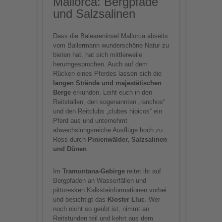
Mallorca: Bergpfade
und Salzsalinen
Dass die Baleareninsel Mallorca abseits
vom Ballermann wunderschöne Natur zu
bieten hat, hat sich mittlerweile
herumgesprochen. Auch auf dem
Rücken eines Pferdes lassen sich die
langen Strände und majestätischen
Berge
erkunden. Leiht euch in den
Reitställen, den sogenannten „ranchos“
und den Reitclubs „clubes hipicos“ ein
Pferd aus und unternehmt
abwechslungsreiche Ausflüge hoch zu
Ross durch
Pinienwälder, Salzsalinen
und Dünen
.
Im
Tramuntana-Gebirge
reitet ihr auf
Bergpfaden an Wasserfällen und
pittoresken Kalksteinformationen vorbei
und besichtigt das
Kloster Lluc
. Wer
noch nicht so geübt ist, nimmt an
Reitstunden teil und kehrt aus dem