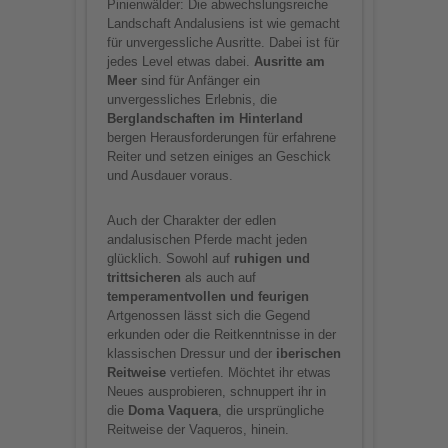
Pinienwälder: Die abwechslungsreiche
Landschaft Andalusiens ist wie gemacht
für unvergessliche Ausritte. Dabei ist für
jedes Level etwas dabei.
Ausritte am
Meer
sind für Anfänger ein
unvergessliches Erlebnis, die
Berglandschaften
im Hinterland
bergen Herausforderungen für erfahrene
Reiter und setzen einiges an Geschick
und Ausdauer voraus.
Auch der Charakter der edlen
andalusischen Pferde macht jeden
glücklich. Sowohl auf
ruhigen und
trittsicheren
als auch auf
temperamentvollen und feurigen
Artgenossen lässt sich die Gegend
erkunden oder die Reitkenntnisse in der
klassischen Dressur und der
iberischen
Reitweise
vertiefen. Möchtet ihr etwas
Neues ausprobieren, schnuppert ihr in
die
Doma Vaquera
, die ursprüngliche
Reitweise der Vaqueros, hinein.