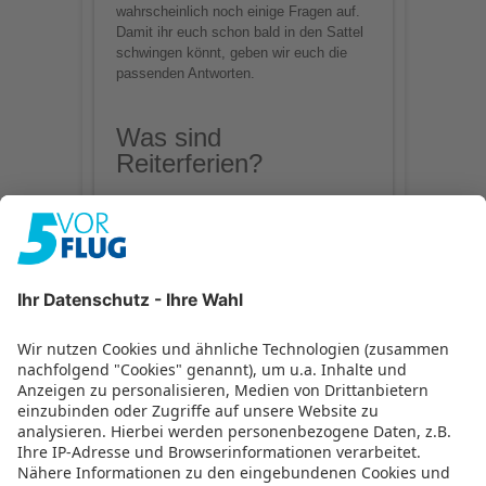
wahrscheinlich noch einige Fragen auf.
Damit ihr euch schon bald in den Sattel
schwingen könnt, geben wir euch die
passenden Antworten.
Was sind
Reiterferien?
Einfach ausgedrückt handelt es sich bei
Reiterferien um Ferien, bei denen ihr
reitet. Dabei gibt es verschiedene
Möglichkeiten, wie ihr diese Art des
Reisens gestalten könnt. Zum
Herantasten an das Thema bietet es
sich an, einen „normalen“ Urlaub im
Hotel zu buchen und von einem
Reiterhof in der Nähe einen
mehrstündigen Reitausflug
oder einen
Tagesausritt
zu starten
beziehungsweise an einem
(Schnupper-)Reitkurs
teilzunehmen.
Möchtet ihr mehr Pferde-Erlebnisse,