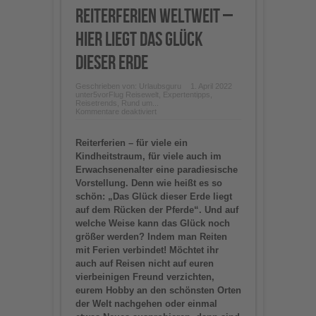
Reiterferien weltweit –
hier liegt das Glück
dieser Erde
Geschrieben von:
Urlaubsguru
1. April 2022
unter
5vorFlug Reisewelt
,
Expertentipps
,
Reisetrends
,
Rund um...
für
Kommentare deaktiviert
Reiterferien
weltweit
–
Reiterferien – für viele ein
hier
liegt
Kindheitstraum, für viele auch im
das
Erwachsenenalter eine paradiesische
Glück
dieser
Vorstellung. Denn wie heißt es so
Erde
schön: „Das Glück dieser Erde liegt
auf dem Rücken der Pferde“. Und auf
welche Weise kann das Glück noch
größer werden? Indem man Reiten
mit Ferien verbindet! Möchtet ihr
auch auf Reisen nicht auf euren
vierbeinigen Freund verzichten,
eurem Hobby an den schönsten Orten
der Welt nachgehen oder einmal