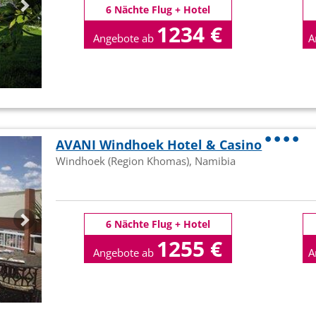
6 Nächte Flug + Hotel
1234 €
Angebote ab
A
p.P
AVANI Windhoek Hotel & Casino
Windhoek (Region Khomas), Namibia
6 Nächte Flug + Hotel
1255 €
Angebote ab
A
p.P