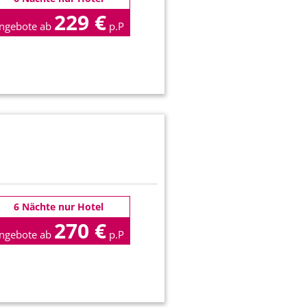
229 €
ngebote ab
p.P
6 Nächte nur Hotel
270 €
ngebote ab
p.P