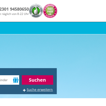
 2301 94580650
e: täglich von 8-22 Uhr
r
Suchen
Suche erweitern