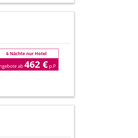
6 Nächte nur Hotel
462 €
ngebote ab
p.P