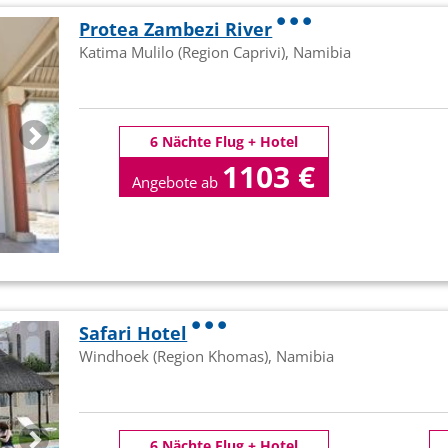
Protea Zambezi River
Katima Mulilo (Region Caprivi), Namibia
6 Nächte Flug + Hotel
1103 €
Angebote ab
p.P
Safari Hotel
Windhoek (Region Khomas), Namibia
6 Nächte Flug + Hotel