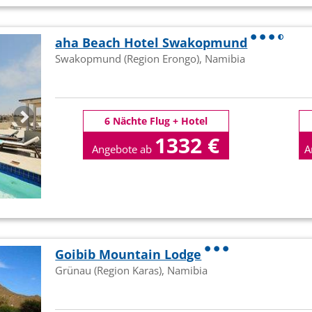
aha Beach Hotel Swakopmund
Swakopmund (Region Erongo), Namibia
6 Nächte Flug + Hotel
1332 €
Angebote ab
A
p.P
Goibib Mountain Lodge
Grünau (Region Karas), Namibia