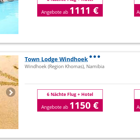
1111 €
Angebote ab
A
p.P
Town Lodge Windhoek
Windhoek (Region Khomas), Namibia
6 Nächte Flug + Hotel
1150 €
Angebote ab
A
p.P