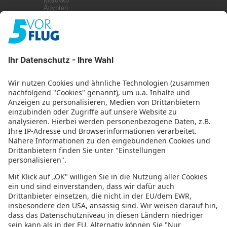
Marokko
Ägypten
Kanaren
Malta
Griechenland
Zypern
Türkei
Kuba
Weitere Infos
Impressum
Datenschutz
Datenschutzeinstellungen
Abonniere uns mit RSS
Top 9 Djerba Strände und
Sehenswürdigkeiten: Erholung, Spaß und
orientalischer Zauber
27. Juni 2023
Urlaubsguru
Die 6 schönsten Strände Hollands: Eine
Küste voller Möglichkeiten
20. Juni 2023
Urlaubsguru