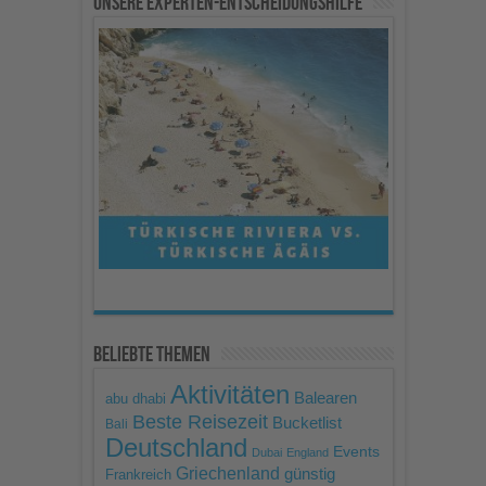
Unsere Experten-Entscheidungshilfe
Mehr Informationen
Akzeptieren
powered by
Usercentrics
Consent Management
Platform
Beliebte Themen
Aktivitäten
Balearen
abu dhabi
Beste Reisezeit
Bucketlist
Bali
Deutschland
Events
Dubai
England
Griechenland
günstig
Frankreich