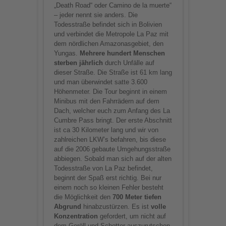
„Death Road“ oder Camino de la muerte“
– jeder nennt sie anders. Die
Todesstraße befindet sich in Bolivien
und verbindet die Metropole La Paz mit
dem nördlichen Amazonasgebiet, den
Yungas.
Mehrere hundert Menschen
sterben jährlich
durch Unfälle auf
dieser Straße. Die Straße ist 61 km lang
und man überwindet satte 3.600
Höhenmeter. Die Tour beginnt in einem
Minibus mit den Fahrrädern auf dem
Dach, welcher euch zum Anfang des La
Cumbre Pass bringt. Der erste Abschnitt
ist ca 30 Kilometer lang und wir von
zahlreichen LKW’s befahren, bis diese
auf die 2006 gebaute Umgehungsstraße
abbiegen. Sobald man sich auf der alten
Todesstraße von La Paz befindet,
beginnt der Spaß erst richtig. Bei nur
einem noch so kleinen Fehler besteht
die Möglichkeit den
700 Meter tiefen
Abgrund
hinabzustürzen. Es ist
volle
Konzentration
gefordert, um nicht auf
dem Geröll und Schotter auszurutschen.