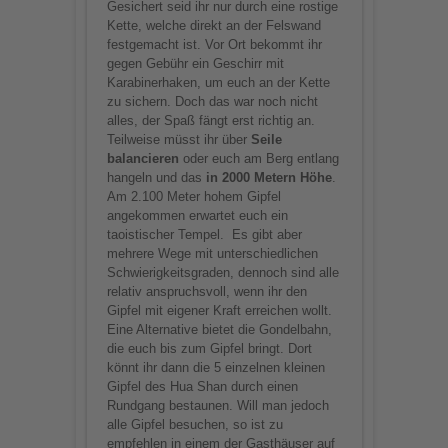
Gesichert seid ihr nur durch eine rostige
Kette, welche direkt an der Felswand
festgemacht ist. Vor Ort bekommt ihr
gegen Gebühr ein Geschirr mit
Karabinerhaken, um euch an der Kette
zu sichern. Doch das war noch nicht
alles, der Spaß fängt erst richtig an.
Teilweise müsst ihr über
Seile
balancieren
oder euch am Berg entlang
hangeln und das
in 2000 Metern Höhe
.
Am 2.100 Meter hohem Gipfel
angekommen erwartet euch ein
taoistischer Tempel. Es gibt aber
mehrere Wege mit unterschiedlichen
Schwierigkeitsgraden, dennoch sind alle
relativ anspruchsvoll, wenn ihr den
Gipfel mit eigener Kraft erreichen wollt.
Eine Alternative bietet die Gondelbahn,
die euch bis zum Gipfel bringt. Dort
könnt ihr dann die 5 einzelnen kleinen
Gipfel des Hua Shan durch einen
Rundgang bestaunen. Will man jedoch
alle Gipfel besuchen, so ist zu
empfehlen in einem der Gasthäuser auf