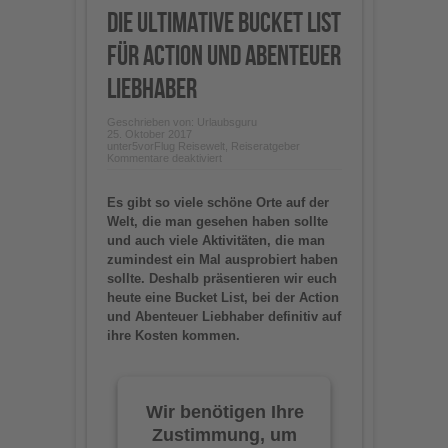
Die ultimative Bucket List
für Action und Abenteuer
Liebhaber
Geschrieben von:
Urlaubsguru
25. Oktober 2017
unter
5vorFlug Reisewelt
,
Reiseratgeber
für
Kommentare deaktiviert
Die
ultimative
Bucket
Es gibt so viele schöne Orte auf der
List
für
Welt, die man gesehen haben sollte
Action
und auch viele Aktivitäten, die man
und
Abenteuer
zumindest ein Mal ausprobiert haben
Liebhaber
sollte. Deshalb präsentieren wir euch
heute eine Bucket List, bei der Action
und Abenteuer Liebhaber definitiv auf
ihre Kosten kommen.
Wir benötigen Ihre
Zustimmung, um