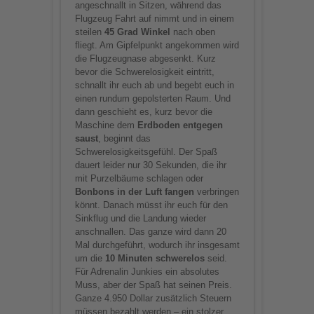
angeschnallt in Sitzen, während das
Flugzeug Fahrt auf nimmt und in einem
steilen
45 Grad Winkel
nach oben
fliegt. Am Gipfelpunkt angekommen wird
die Flugzeugnase abgesenkt. Kurz
bevor die Schwerelosigkeit eintritt,
schnallt ihr euch ab und begebt euch in
einen rundum gepolsterten Raum. Und
dann geschieht es, kurz bevor die
Maschine dem
Erdboden entgegen
saust
, beginnt das
Schwerelosigkeitsgefühl. Der Spaß
dauert leider nur 30 Sekunden, die ihr
mit Purzelbäume schlagen oder
Bonbons in der Luft fangen
verbringen
könnt. Danach müsst ihr euch für den
Sinkflug und die Landung wieder
anschnallen. Das ganze wird dann 20
Mal durchgeführt, wodurch ihr insgesamt
um die
10 Minuten schwerelos
seid.
Für Adrenalin Junkies ein absolutes
Muss, aber der Spaß hat seinen Preis.
Ganze 4.950 Dollar zusätzlich Steuern
müssen bezahlt werden – ein stolzer