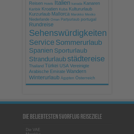
Italien
Reisen
Kanaren
Hotels
kanada
Kroatien
Kultururlaub
Karibik
Kuba
Mallorca
Kurzurlaub
Marokko
Mexiko
portugal
Niederlande
Partyurlaub
Oman
Rundreise
Sehenswürdigkeiten
Service
Sommerurlaub
Spanien
Sporturlaub
städtereise
Strandurlaub
Türkei
USA
Vereinigte
Thailand
Wandern
Arabische Emirate
Winterurlaub
Österreich
Ägypten
Die beliebtesten 5vorFlug Reiseziele
Die VAE