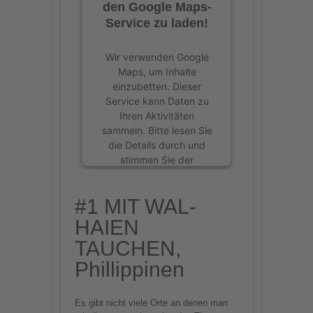
den Google Maps-
Service zu laden!
Wir verwenden Google
Maps, um Inhalte
einzubetten. Dieser
Service kann Daten zu
Ihren Aktivitäten
sammeln. Bitte lesen Sie
die Details durch und
stimmen Sie der
Nutzung des Service zu,
um diese Inhalte
#1 MIT WAL-
anzuzeigen.
HAIEN
Mehr Informationen
TAUCHEN,
Phillippinen
Akzeptieren
powered by
Usercentrics
Es gibt nicht viele Orte an denen man