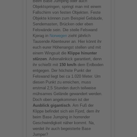
Beim Base Jumping oder auch
Objektspringen, springt man mit einem
Fallschirm von festen Objekten. Feste
Objekte können zum Beispiel Gebäude,
Sendemasten, Brücken oder eben
Felswände sein. Die steile Felswand
Kjerag in
Norwegen
zieht jährlich
Tausende Abenteurer an. Hier könnt ihr
euch eurer Höhenangst stellen und mit
einem Wingsuit die
Klippe hinunter
stürzen
. Adrenalinkick garantiert, denn
ihr schießt mit
150 km/h
dem Erdboden
entgegen. Der höchste Punkt der
Felswand liegt bei ca 1.020 Meter. Um
diesen Punkt zu erreichen, muss
erstmal 2,5 Stunden durch teilweise
mühsames Gelände gewandert werden.
Doch oben angekommen ist der
Ausblick gigantisch
. Am Fuß der
Klippe befindet sich ein Fjord, dem ihr
beim Base Jumping in horrender
Geschwindigkeit näher kommt. Na,
werdet ihr auch begeisterte Base
Jumper?