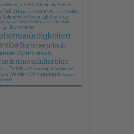
Griechenland
günstig Reisen
kreich
Italien
Kroatien
Kanaren
Karibik
ls
kanada
Mallorca
Kultururlaub
Kurzurlaub
a
Niederlande
Partyurlaub
okko
Mexiko
Oman
Rundreise
tugal
ehenswürdigkeiten
rvice
Sommerurlaub
anien
Sporturlaub
städtereise
randurlaub
Türkei
USA
Vereinigte Arabische
land
Winterurlaub
Wandern
rate
Ägypten
erreich