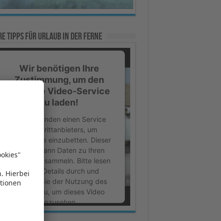
e Tipps für Urlaub in der Ferne
Wir benötigen Ihre
Zustimmung, um den
YouTube Video-Service
zu laden!
Wir verwenden einen Service
eines Drittanbieters, um
Videoinhalte einzubetten. Dieser
Service kann Daten zu Ihren
Aktivitäten sammeln. Bitte lesen
Sie die Details durch und
stimmen Sie der Nutzung des
Service zu, um dieses Video
anzusehen.