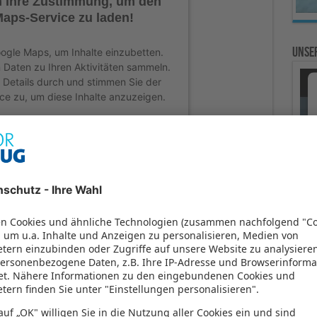
n Ihre Zustimmung, um den
aps-Service zu laden!
Unser
gle Maps, um Inhalte einzubetten.
 Daten zu Ihren Aktivitäten sammeln.
ie Details durch und stimmen Sie der
ce zu, um diese Inhalte anzuzeigen.
onen
Akzeptieren
ntrics Consent Management Platform
ände in Andalusien
en unterteilt. Im Osten an der Grenze zur Region Murcia