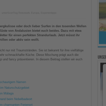
unter
5vorFlug Reisewelt
,
Europa
,
Expertentipps
ergkulisse oder doch lieber Surfen in den tosenden Wellen
 Küste von Andalusien bietet euch beides. Dazu mit etwa
tter für einen perfekten Strandurlaub. Jetzt müsst ihr
illen oder aktiv sein wollt.
cht nur mit Traumstränden. Sie ist bekannt für ihre vielfältige
 sehr schmackhafte Küche. Diese Mischung prägt auch die
Unser
p und fancy präsentieren. In diesem Beitrag stellen wir euch
t schaurigem Namen
im Naturschutzgebiet
von Málaga
trand beim Nobelbadeort
em charmanten Ferienort