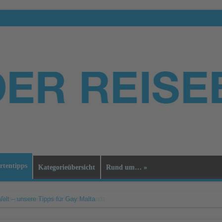
rtentipps
Kategorieübersicht
Rund um…
»
elt – unsere Tipps für Gay Malta