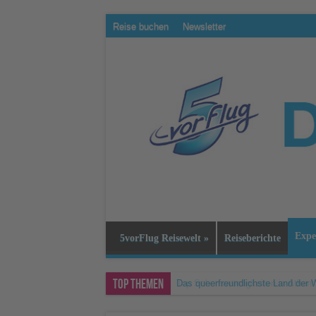
Reise buchen
Newsletter
Expe
5vorFlug Reisewelt
»
Reiseberichte
Top Themen
Das queerfreundlichste Land der W