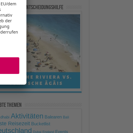
Mehr Informationen
re Experten-Entscheidungshilfe
Akzeptieren
powered by
Usercentrics
Consent Management Platform
ebte Themen
Aktivitäten
Balearen
 dhabi
Bali
ste Reisezeit
Bucketlist
utschland
Events
Dubai
England