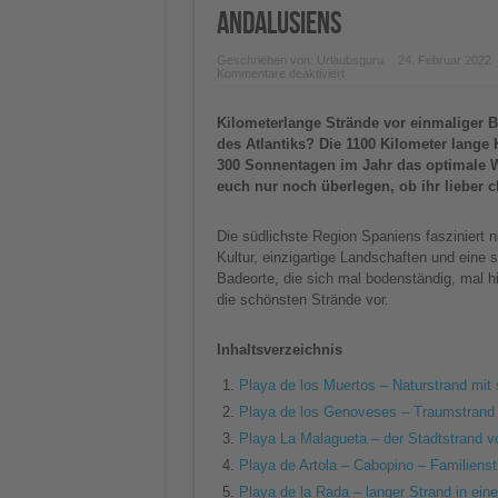
Andalusiens
Geschrieben von:
Urlaubsguru
24. Februar 2022
für
Kommentare deaktiviert
Zwischen
Mittelmeer
und
Kilometerlange Strände vor einmaliger B
Atlantik
–
des Atlantiks? Die 1100 Kilometer lange
die
300 Sonnentagen im Jahr das optimale We
9
schönsten
euch nur noch überlegen, ob ihr lieber ch
Strände
Andalusiens
Die südlichste Region Spaniens fasziniert ni
Kultur, einzigartige Landschaften und eine
Badeorte, die sich mal bodenständig, mal hi
die schönsten Strände vor.
Inhaltsverzeichnis
Playa de los Muertos – Naturstrand mi
Playa de los Genoveses – Traumstrand 
Playa La Malagueta – der Stadtstrand 
Playa de Artola – Cabopino – Familiens
Playa de la Rada – langer Strand in ein