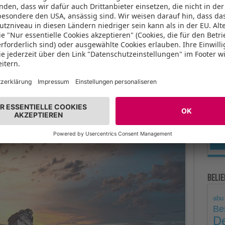
ießt sich die Costa Tropical rund um Granada an. Diese geht
Unse
 Atlantikküste heißt Costa de la Luz. Letztere ist die Region
 – Naturstrand mit schaurigem
ervat
Cabo de Gata-Níjar
in der Nähe eines Zementwerkes.
„Strand der Toten“ – sollte euch aber nicht davon abhalten
r zu besuchen. Der Name kommt wohl aus einer längst
e Schiffe angespült wurden.
Beli
abu
Be
De