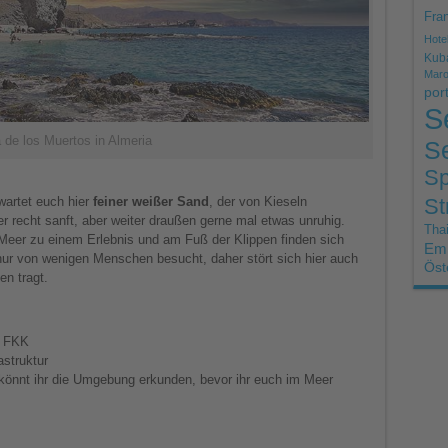
Fran
Hote
Kub
Mar
por
S
 de los Muertos in Almeria
Se
Sp
St
artet euch hier
feiner weißer Sand
, der von Kieseln
er recht sanft, aber weiter draußen gerne mal etwas unruhig.
Thai
r zu einem Erlebnis und am Fuß der Klippen finden sich
Emi
nur von wenigen Menschen besucht, daher stört sich hier auch
Öst
n tragt.
, FKK
astruktur
könnt ihr die Umgebung erkunden, bevor ihr euch im Meer