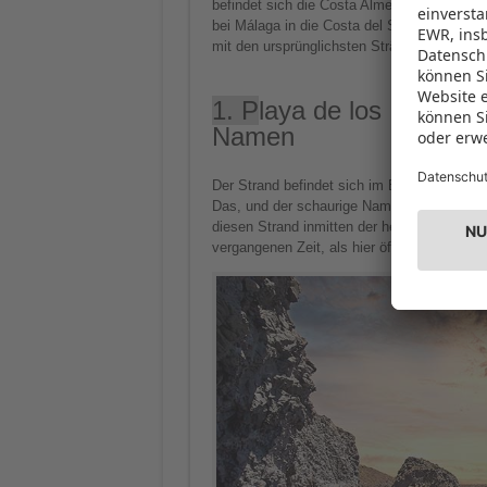
befindet sich die Costa Almería, daran schl
bei Málaga in die Costa del Sol über und die
mit den ursprünglichsten Stränden.
1. P
laya de los Muertos
Namen
Der Strand befindet sich im Biosphärenres
Das, und der schaurige Name – auf Deutsch 
diesen Strand inmitten der herrlichen Natu
vergangenen Zeit, als hier öfters gekentert