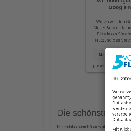
Wir benötige
Google M
Wir verwenden Goo
Dieser Service kann
Bitte lesen Sie d
Nutzung des Servi
Mehr Informati
powered by
Userce
Die schönsten Str
Die andalusische Küste wird in vier Region