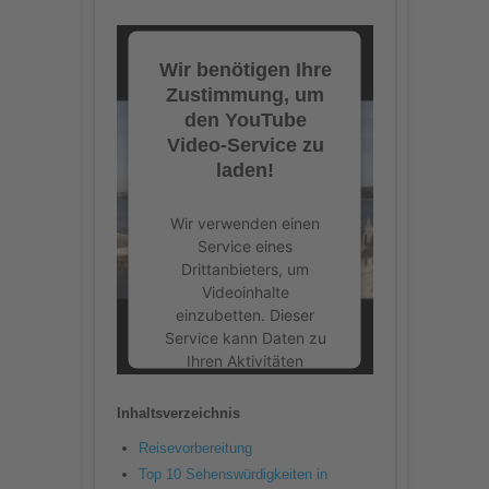
Wir benötigen Ihre
Zustimmung, um
den YouTube
Video-Service zu
laden!
Wir verwenden einen
Service eines
Drittanbieters, um
Videoinhalte
einzubetten. Dieser
Service kann Daten zu
Ihren Aktivitäten
sammeln. Bitte lesen Sie
die Details durch und
Inhaltsverzeichnis
stimmen Sie der
Reisevorbereitung
Nutzung des Service zu,
um dieses Video
Top 10 Sehenswürdigkeiten in