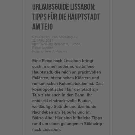
Urlaubsguide Lissabon:
Tipps für die Hauptstadt
am Tejo
Geschrieben von:
Urlaubsguru
11. März 2017
unter
5vorFlug Reisewelt
,
Europa
,
Reiseratgeber
für
Kommentare deaktiviert
Urlaubsguide
Lissabon:
Eine Reise nach Lissabon bringt
Tipps
für
euch in eine moderne, weltoffene
die
Hauptstadt, die reich an prachtvollen
Hauptstadt
am
Palästen, historischen Klöstern und
Tejo
romantischen Kolonialbauten ist. Das
kosmopolitische Flair der Stadt am
Tejo zieht euch in den Bann. Ihr
entdeckt eindrucksvolle Bauten,
weitläufige Strände und das bunte
Nachtleben am Tejoufer und im
Bairro Alto. Hier sind hilfreiche Tipps
rund um einen gelungenen Städtetrip
nach Lissabon.