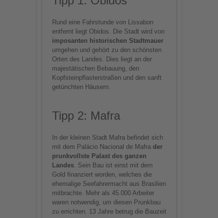
Tipp 1: Obidos
Rund eine Fahrstunde von Lissabon
Mehr Informationen
entfernt liegt Obidos. Die Stadt wird von
imposanten historischen Stadtmauer
Akzeptieren
umgehen und gehört zu den schönsten
Orten des Landes. Dies liegt an der
powered by
Usercentrics
majestätischen Bebauung, den
Consent Management
Kopfsteinpflasterstraßen und den sanft
getünchten Häusern.
Platform
Tipp 2: Mafra
In der kleinen Stadt Mafra befindet sich
mit dem Palácio Nacional de Mafra
der
prunkvollste Palast des ganzen
Landes
. Sein Bau ist einst mit dem
Gold finanziert worden, welches die
ehemalige Seefahrermacht aus Brasilien
mitbrachte. Mehr als 45.000 Arbeiter
waren notwendig, um diesen Prunkbau
zu errichten. 13 Jahre betrug die Bauzeit