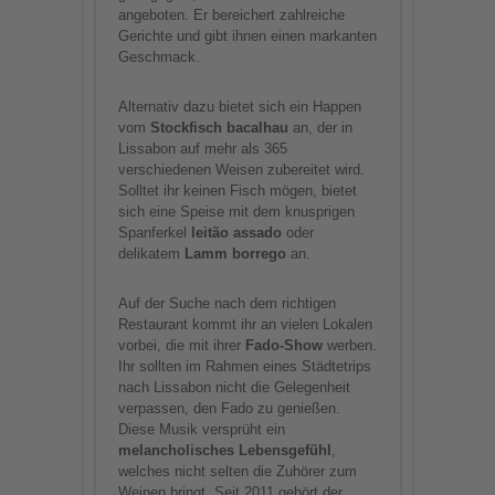
angeboten. Er bereichert zahlreiche
Gerichte und gibt ihnen einen markanten
Geschmack.
Alternativ dazu bietet sich ein Happen
vom
Stockfisch bacalhau
an, der in
Lissabon auf mehr als 365
verschiedenen Weisen zubereitet wird.
Solltet ihr keinen Fisch mögen, bietet
sich eine Speise mit dem knusprigen
Spanferkel
leitão assado
oder
delikatem
Lamm borrego
an.
Auf der Suche nach dem richtigen
Restaurant kommt ihr an vielen Lokalen
vorbei, die mit ihrer
Fado-Show
werben.
Ihr sollten im Rahmen eines Städtetrips
nach Lissabon nicht die Gelegenheit
verpassen, den Fado zu genießen.
Diese Musik versprüht ein
melancholisches Lebensgefühl
,
welches nicht selten die Zuhörer zum
Weinen bringt. Seit 2011 gehört der