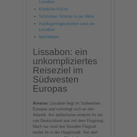
Lissabon
anzusehen.
Köstliche Küche
Schönsten Strände in der Nähe
Mehr Informationen
Ausflugsmöglichkeiten rund um
Lissabon
Akzeptieren
Nachtleben
powered by
Usercentrics
Lissabon: ein
Consent Management
Platform
unkompliziertes
Reiseziel im
Südwesten
Europas
Anreise:
Lissabon liegt im Südwesten
Europas und schmiegt sich an den
Atlantik. Am einfachsten erreicht ihr sie
von Deutschland aus mit dem Flugzeug.
Nach nur rund drei Stunden Flugzeit
landet ihr in der Hauptstadt. Von dort