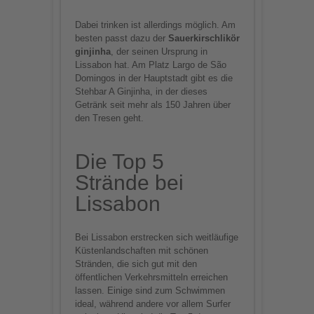
sammeln. Bitte lesen Sie
die Details durch und
Dabei trinken ist allerdings möglich. Am
stimmen Sie der
besten passt dazu der
Sauerkirschlikör
Nutzung des Service zu,
ginjinha
, der seinen Ursprung in
um dieses Video
Lissabon hat. Am Platz Largo de São
Domingos in der Hauptstadt gibt es die
anzusehen.
Stehbar A Ginjinha, in der dieses
Getränk seit mehr als 150 Jahren über
Mehr Informationen
den Tresen geht.
Akzeptieren
Die Top 5
powered by
Usercentrics
Strände bei
Consent Management
Lissabon
Platform
Bei Lissabon erstrecken sich weitläufige
Küstenlandschaften mit schönen
Stränden, die sich gut mit den
öffentlichen Verkehrsmitteln erreichen
lassen. Einige sind zum Schwimmen
ideal, während andere vor allem Surfer