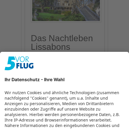
Das Nachtleben
Lissabons
Lissabons Nachtleben beginnt spät. Um
es wie die Einheimischen einzuläuten,
könnt ihr euch an den
Platz Miradouro
do Admastor
setzen. Von dort habt ihr
einen eindrucksvollen Blick über den
Tejo. Viele junge Leute setzen sich am
Abend auf die warmen Steinstufen, um
zu plaudern und ein Bier zu trinken.
Nach Mitternacht erweckt das Leben im
hochgelegenen Altstadtviertel
Bairro
Alto
. Die Bars, Kneipen und Clubs in
diesem historischen Viertel sind klein,