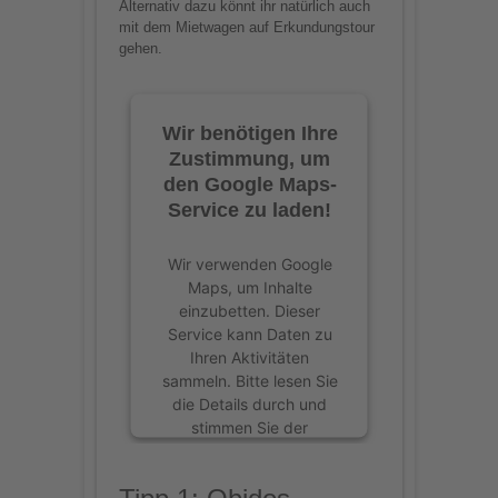
Alternativ dazu könnt ihr natürlich auch
mit dem Mietwagen auf Erkundungstour
gehen.
Wir benötigen Ihre
Zustimmung, um
den Google Maps-
Service zu laden!
Wir verwenden Google
Maps, um Inhalte
einzubetten. Dieser
Service kann Daten zu
Ihren Aktivitäten
sammeln. Bitte lesen Sie
die Details durch und
stimmen Sie der
Nutzung des Service zu,
um diese Inhalte
anzuzeigen.