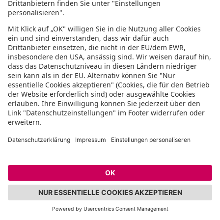
aber gerade dies macht sie für viele
Lissabonner so reizvoll. Das Getümmel
ist Teil des Spaßes.
Viele der Lokale haben sich in der
Rua
da Atalaia
angesiedelt. Die Fenster sind
offen, sodass Musik stets hinausdrängt.
Für jeden Musikgeschmack ist etwas
dabei. Ein weiteres Ausgehviertel sind
die Lagerhallen am Hafen bzw. die
Docas, in denen bis in die
Morgenstunden getanzt wird.
Neben den Docas und dem Bairro Alto
sind
Alscantara und Chiado begehrte