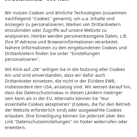
Weitere Infos
Impressum
Datenschutz
Datenschutzeinstellungen
Abonniere uns mit RSS
Top 9 Djerba Strände und
Sehenswürdigkeiten: Erholung, Spaß und
orientalischer Zauber
27. Juni 2023
Urlaubsguru
Die 6 schönsten Strände Hollands: Eine
Küste voller Möglichkeiten
20. Juni 2023
Urlaubsguru
Top Sehenswürdigkeiten in Athen: Das
pulsierende Herz Griechenlands
13. Juni
2023
Urlaubsguru
Social