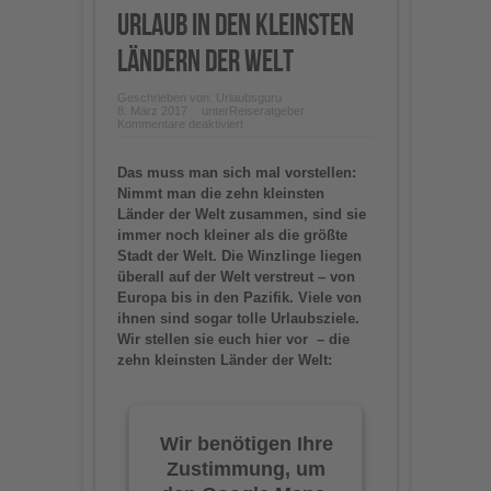
Urlaub in den kleinsten
Ländern der Welt
Geschrieben von:
Urlaubsguru
8. März 2017
unter
Reiseratgeber
für
Kommentare deaktiviert
Urlaub
in
den
Das muss man sich mal vorstellen:
kleinsten
Ländern
Nimmt man die zehn kleinsten
der
Länder der Welt zusammen, sind sie
Welt
immer noch kleiner als die größte
Stadt der Welt. Die Winzlinge liegen
überall auf der Welt verstreut – von
Europa bis in den Pazifik. Viele von
ihnen sind sogar tolle Urlaubsziele.
Wir stellen sie euch hier vor – die
zehn kleinsten Länder der Welt:
Wir benötigen Ihre
Zustimmung, um