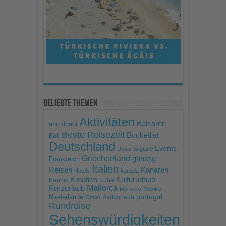
powered by
Usercentrics
Consent Management
Platform
Beliebte Themen
Aktivitäten
Balearen
abu dhabi
Beste Reisezeit
Bucketlist
Bali
Deutschland
Events
Dubai
England
Griechenland
günstig
Frankreich
Italien
Reisen
Kanaren
Hotels
kanada
Kroatien
Kultururlaub
Karibik
Kuba
Mallorca
Kurzurlaub
Marokko
Mexiko
portugal
Niederlande
Partyurlaub
Oman
Rundreise
Sehenswürdigkeiten