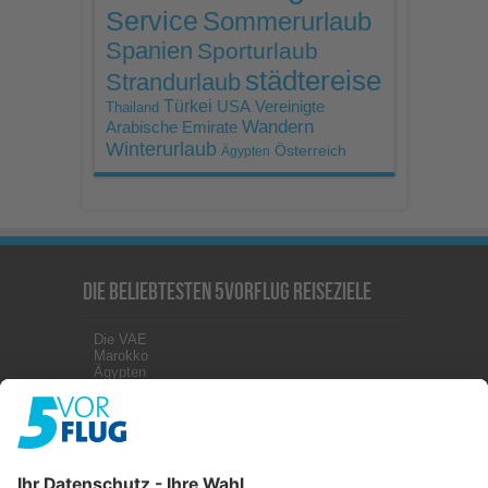
Service
Sommerurlaub
Spanien
Sporturlaub
städtereise
Strandurlaub
Türkei
USA
Vereinigte
Thailand
Wandern
Arabische Emirate
Winterurlaub
Österreich
Ägypten
Die beliebtesten 5vorFlug Reiseziele
Die VAE
Marokko
Ägypten
Kanaren
Malta
Griechenland
Zypern
Türkei
Kuba