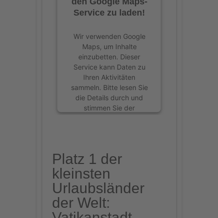
den Google Maps-
Service zu laden!
Wir verwenden Google
Maps, um Inhalte
einzubetten. Dieser
Service kann Daten zu
Ihren Aktivitäten
sammeln. Bitte lesen Sie
die Details durch und
stimmen Sie der
Nutzung des Service zu,
um diese Inhalte
anzuzeigen.
Platz 1 der
Mehr Informationen
kleinsten
Urlaubsländer
Akzeptieren
der Welt:
powered by
Usercentrics
Vatikanstadt
Consent Management