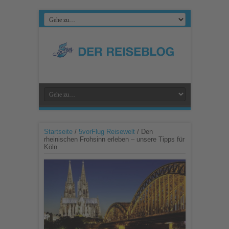
Startseite
/
5vorFlug Reisewelt
/
Den
rheinischen Frohsinn erleben – unsere Tipps für
Köln