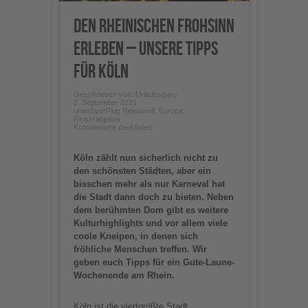
Den rheinischen Frohsinn
erleben – unsere Tipps
für Köln
Geschrieben von:
Urlaubsguru
2. September 2021
unter
5vorFlug Reisewelt
,
Europa
,
Reiseratgeber
für
Kommentare deaktiviert
Den
rheinischen
Frohsinn
Köln zählt nun sicherlich nicht zu
erleben
–
den schönsten Städten, aber ein
unsere
bisschen mehr als nur Karneval hat
Tipps
für
die Stadt dann doch zu bieten. Neben
Köln
dem berühmten Dom gibt es weitere
Kulturhighlights und vor allem viele
coole Kneipen, in denen sich
fröhliche Menschen treffen. Wir
geben euch Tipps für ein Gute-Laune-
Wochenende am Rhein.
Köln ist die viertgrößte Stadt