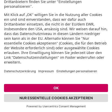
das hippe Viertel
Dieses Viertel entstand Ende des 19.
Anfang des 20. Jahrhunderts und ist ein
typisches geplantes Viertel mit geraden
Straßen. Rund um den Brüsseler Platz
sind die Straßen nach belgischen
Städten und Regionen benannt. Viele
der prachtvollen Jugendstilhäuser haben
den Krieg überlebt und sind inzwischen
saniert.
Das macht dieses Viertel zu einem der
beliebtesten, aber auch teuersten
Wohnviertel in Köln. Ihr findet hier viele
kleine Boutiquen, Theater, Galerien
sowie trendige Bars und Cafés. Die
Kreativen treffen hier auf Hipster und
Alternative. Somit ist dieses Viertel so
ganz anders, als das bodenständige
Klischee von Köln.