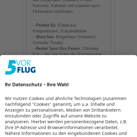
Konzerte, Kabarett und zuweilen auch
Flohmärkte stattfinden.
–
Perfekt für
: Entdecker,
Kneipentouren, Kulturliebhaber
–
Must-See
: Bürgerhaus Stollwerck,
Comedia Theater
–
Bester Spot fürs Feiern
: Chlodwig
Eck – das war früher die Stammkneipe
von BAP und vielen anderen Künstlern.
Noch heute wird hier jeden Abend
ordentlich gefeiert
–
Wenn man sich mal ausruhen will
:
Friedenspark und Rheinufer
–
Bestes Restaurant
: Johan Schäfer –
Brauhaus 2.0, wenn euch die
traditionellen Brauhäuser in der Altstadt
„angestaubt“ vorkommen
–
Bestes Café
: Ernst Kaffeeröster,
Kaffeerösterei
Belgisches Viertel –