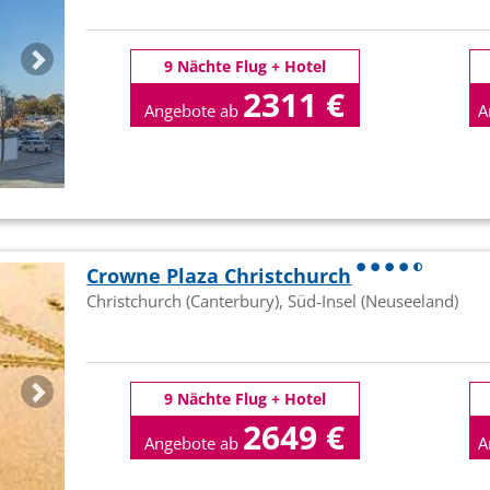
9 Nächte Flug + Hotel
2311 €
Angebote ab
A
p.P
Crowne Plaza Christchurch
Christchurch (Canterbury), Süd-Insel (Neuseeland)
9 Nächte Flug + Hotel
2649 €
Angebote ab
A
p.P