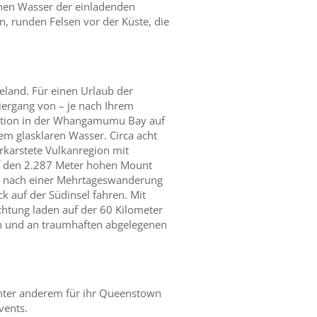
achen Wasser der einladenden
, runden Felsen vor der Küste, die
eland. Für einen Urlaub der
iergang von – je nach Ihrem
tation in der Whangamumu Bay auf
em glasklaren Wasser. Circa acht
rkarstete Vulkanregion mit
auf den 2.287 Meter hohen Mount
en nach einer Mehrtageswanderung
 auf der Südinsel fahren. Mit
htung laden auf der 60 Kilometer
ten und an traumhaften abgelegenen
unter anderem für ihr Queenstown
vents.