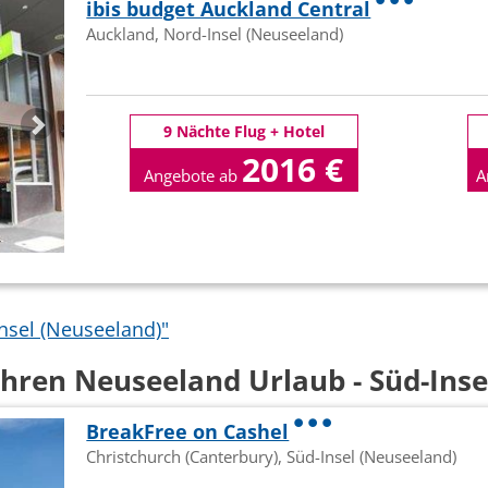
ibis budget Auckland Central
Auckland, Nord-Insel (Neuseeland)
9 Nächte Flug + Hotel
2016 €
Angebote ab
A
p.P
nsel (Neuseeland)"
Ihren Neuseeland Urlaub - Süd-Inse
BreakFree on Cashel
Christchurch (Canterbury), Süd-Insel (Neuseeland)