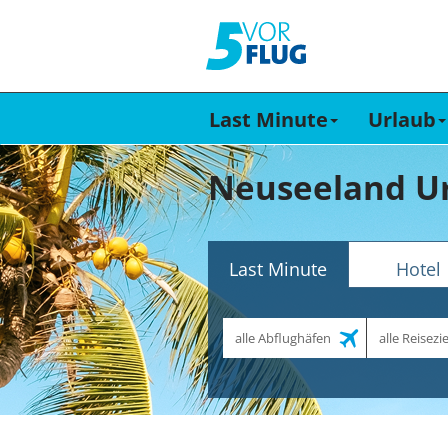
Last Minute
Urlaub
Neuseeland Ur
Last Minute
Hotel
Abflughafen
Reiseziel