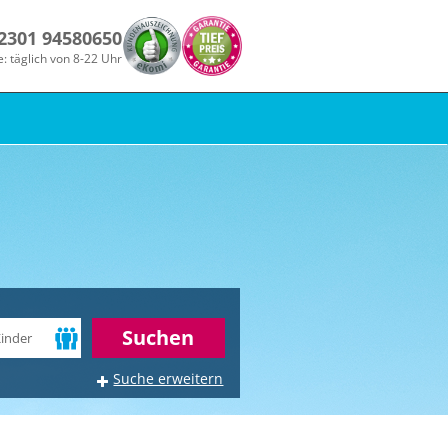
 2301 94580650
e: täglich von 8-22 Uhr
r
Suchen
Suche erweitern