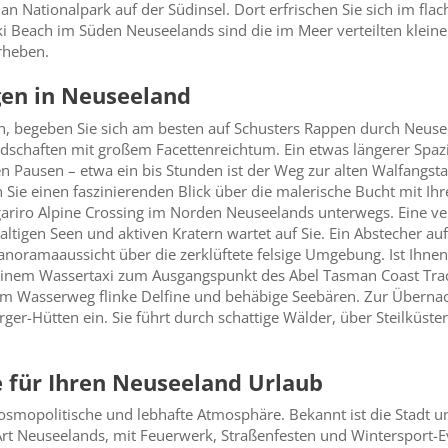
an Nationalpark auf der Südinsel. Dort erfrischen Sie sich im fl
i Beach im Süden Neuseelands sind die im Meer verteilten kleinen
rheben.
en in Neuseeland
n, begeben Sie sich am besten auf Schusters Rappen durch Neuse
andschaften mit großem Facettenreichtum. Ein etwas längerer Spaz
n Pausen – etwa ein bis Stunden ist der Weg zur alten Walfangs
Sie einen faszinierenden Blick über die malerische Bucht mit Ihr
gariro Alpine Crossing im Norden Neuseelands unterwegs. Eine ve
altigen Seen und aktiven Kratern wartet auf Sie. Ein Abstecher 
anoramaaussicht über die zerklüftete felsige Umgebung. Ist Ihn
einem Wassertaxi zum Ausgangspunkt des Abel Tasman Coast Track
em Wasserweg flinke Delfine und behäbige Seebären. Zur Übernac
rger-Hütten ein. Sie führt durch schattige Wälder, über Steilküs
e für Ihren Neuseeland Urlaub
kosmopolitische und lebhafte Atmosphäre. Bekannt ist die Stadt 
 Art Neuseelands, mit Feuerwerk, Straßenfesten und Wintersport-E