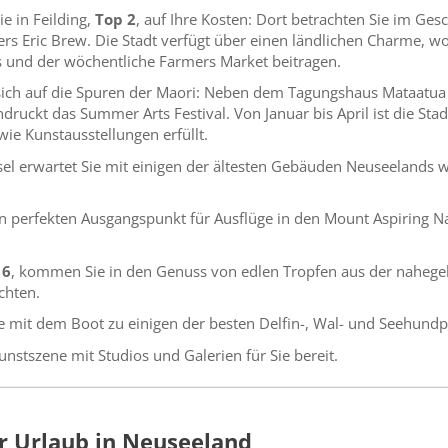
e in Feilding,
Top 2
, auf Ihre Kosten: Dort betrachten Sie im Gesc
s Eric Brew. Die Stadt verfügt über einen ländlichen Charme, wo
s und der wöchentliche Farmers Market beitragen.
 sich auf die Spuren der Maori: Neben dem Tagungshaus Mataat
ndruckt das Summer Arts Festival. Von Januar bis April ist die Sta
ie Kunstausstellungen erfüllt.
el erwartet Sie mit einigen der ältesten Gebäuden Neuseelands w
den perfekten Ausgangspunkt für Ausflüge in den Mount Aspiring N
 6
, kommen Sie in den Genuss von edlen Tropfen aus der naheg
chten.
ie mit dem Boot zu einigen der besten Delfin-, Wal- und Seehundp
unstszene mit Studios und Galerien für Sie bereit.
ür Urlaub in Neuseeland