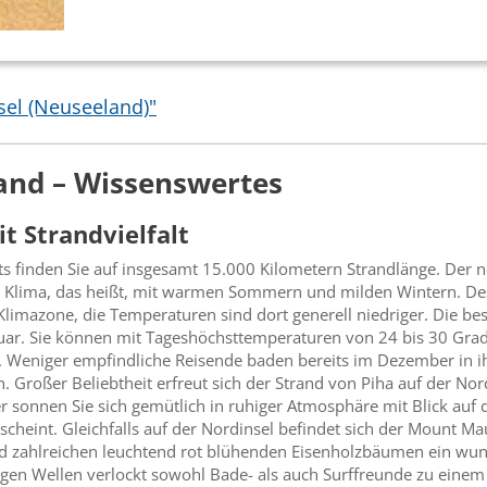
sel (Neuseeland)"
and – Wissenswertes
t Strandvielfalt
 finden Sie auf insgesamt 15.000 Kilometern Strandlänge. Der nö
em Klima, das heißt, mit warmen Sommern und milden Wintern. D
 Klimazone, die Temperaturen sind dort generell niedriger. Die b
uar. Sie können mit Tageshöchsttemperaturen von 24 bis 30 Grad C
 Weniger empfindliche Reisende baden bereits im Dezember in i
 Großer Beliebtheit erfreut sich der Strand von Piha auf der Nord
er sonnen Sie sich gemütlich in ruhiger Atmosphäre mit Blick au
scheint. Gleichfalls auf der Nordinsel befindet sich der Mount Ma
d zahlreichen leuchtend rot blühenden Eisenholzbäumen ein wu
äftigen Wellen verlockt sowohl Bade- als auch Surffreunde zu eine