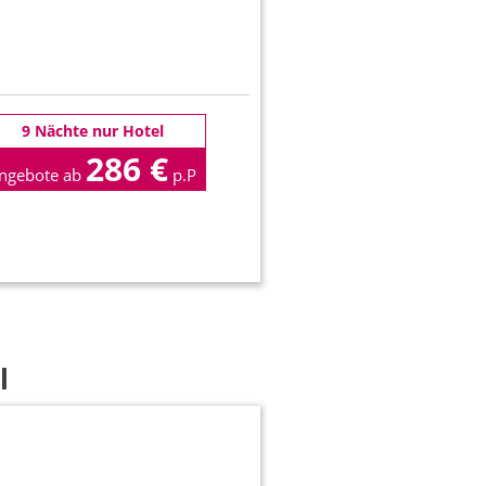
9 Nächte nur Hotel
286 €
ngebote ab
p.P
l