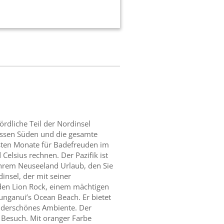
rdliche Teil der Nordinsel
essen Süden und die gesamte
esten Monate für Badefreuden im
elsius rechnen. Der Pazifik ist
hrem Neuseeland Urlaub, den Sie
insel, der mit seiner
f den Lion Rock, einem mächtigen
unganui’s Ocean Beach. Er bietet
nderschönes Ambiente. Der
m Besuch. Mit oranger Farbe