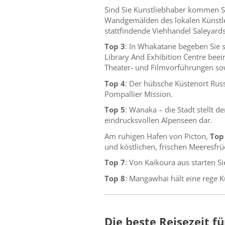
Sind Sie Kunstliebhaber kommen Si
Wandgemälden des lokalen Künstler
stattfindende Viehhandel Saleyard
Top 3
: In Whakatane begeben Sie
Library And Exhibition Centre beei
Theater- und Filmvorführungen sow
Top 4
: Der hübsche Küstenort Russ
Pompallier Mission.
Top 5
: Wanaka – die Stadt stellt 
eindrucksvollen Alpenseen dar.
Am ruhigen Hafen von Picton,
Top
und köstlichen, frischen Meeresfrü
Top 7
: Von Kaikoura aus starten S
Top 8
: Mangawhai hält eine rege K
Die beste Reisezeit f