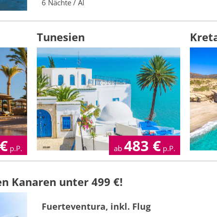
6 Nächte / AI
Tunesien
Kret
€
483
€
p.P.
ab
p.P.
en Kanaren unter 499 €!
Fuerteventura, inkl. Flug