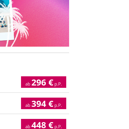
296
€
ab
p.P.
394
€
ab
p.P.
448
€
ab
p.P.