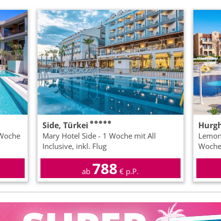
Side, Türkei
Hurg
 Woche
Mary Hotel Side - 1 Woche mit All
Lemon 
Inclusive, inkl. Flug
Woche m
788
ab
€ p.P.