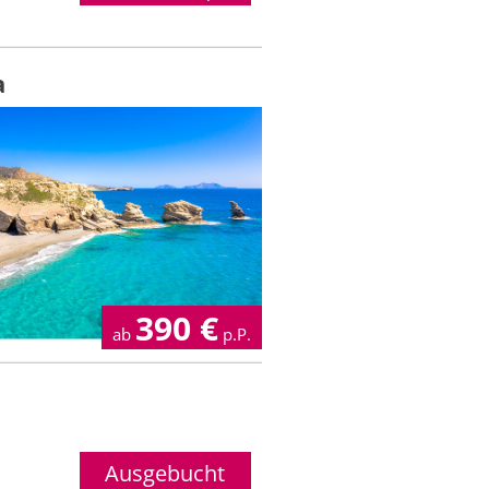
a
390
€
ab
p.P.