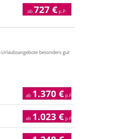
727
€
ab
p.P.
r-Urlaubsangebote besonders gut
1.370
€
ab
p.P.
1.023
€
ab
p.P.