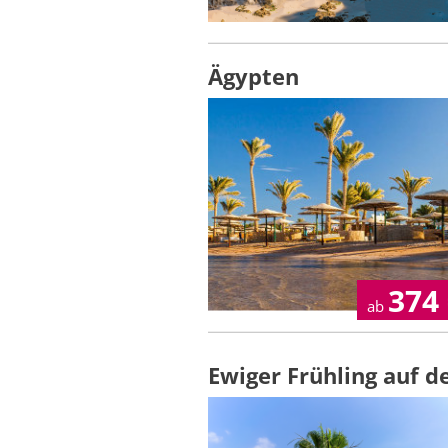
Ägypten
374
ab
Ewiger Frühling auf d