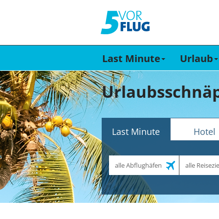
Last Minute
Urlaub
Urlaubsschnäp
Last Minute
Hotel
Abflughafen
Reiseziel