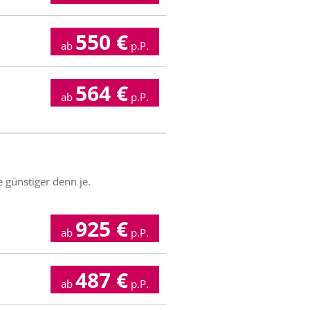
550
€
ab
p.P.
564
€
ab
p.P.
 günstiger denn je.
925
€
ab
p.P.
487
€
ab
p.P.