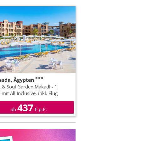
hada, Ägypten
& Soul Garden Makadi - 1
it All Inclusive, inkl. Flug
437
ab
€ p.P.