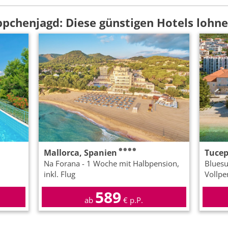
ppchenjagd: Diese günstigen Hotels lohne
Mallorca, Spanien
Tucep
Na Forana - 1 Woche mit Halbpension,
Bluesu
inkl. Flug
Vollpen
589
ab
€ p.P.