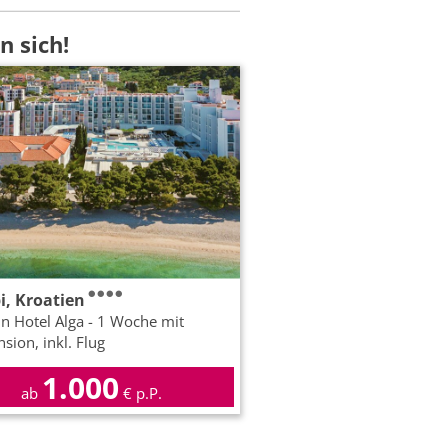
n sich!
i, Kroatien
n Hotel Alga - 1 Woche mit
sion, inkl. Flug
1.000
ab
€ p.P.