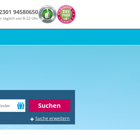
 2301 94580650
e: täglich von 8-22 Uhr
r
Suchen
Suche erweitern