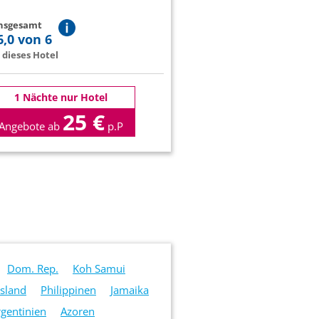
insgesamt
6,0 von 6
dieses Hotel
1 Nächte nur Hotel
25 €
Angebote ab
p.P
Dom. Rep.
Koh Samui
Island
Philippinen
Jamaika
rgentinien
Azoren