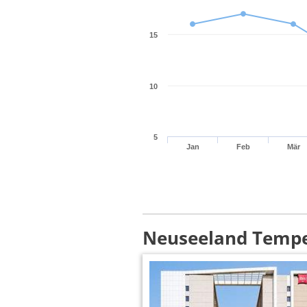
15
10
5
Jan
Feb
Mär
Neuseeland Temper