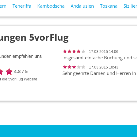
ern
Teneriffa
Kambodscha
Andalusien
Toskana
Sizilie
ungen 5vorFlug
17.03.2015 14:06
unden empfehlen uns
17.03.2015 10:43
4.8
/
5
ür die
5vorFlug
Website