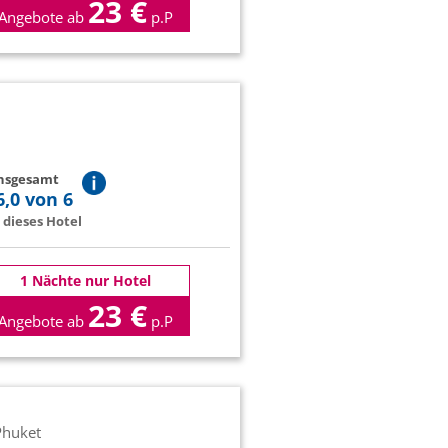
23 €
Angebote ab
p.P
insgesamt
6,0 von 6
dieses Hotel
1 Nächte nur Hotel
23 €
Angebote ab
p.P
 Phuket