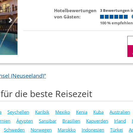
Hotelbewertungen
3 Bewertungen 
von Gästen:
100 % empfehlen 
nsel (Neuseeland)"
für die beste Reisezeit
a
Seychellen
Karibik
Mexiko
Kenia
Kuba
Australien
ornien
Ägypten
Sansibar
Brasilien
Kapverden
Irland
Schweden
Norwegen
Marokko
Indonesien
Türkei
A