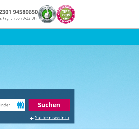
 2301 94580650
e: täglich von 8-22 Uhr
r
Suchen
Suche erweitern