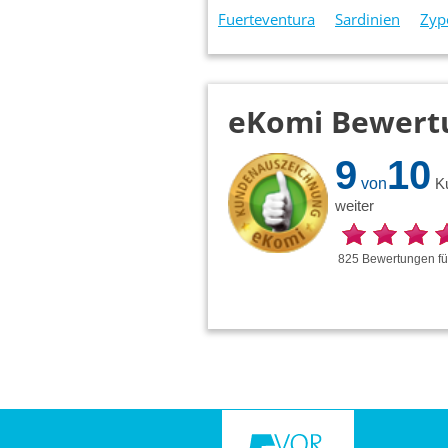
Fuerteventura
Sardinien
Zyp
eKomi Bewert
9
10
von
K
weiter
825
Bewertungen
f