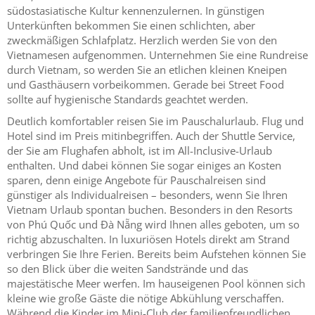
südostasiatische Kultur kennenzulernen. In günstigen
Unterkünften bekommen Sie einen schlichten, aber
zweckmäßigen Schlafplatz. Herzlich werden Sie von den
Vietnamesen aufgenommen. Unternehmen Sie eine Rundreise
durch Vietnam, so werden Sie an etlichen kleinen Kneipen
und Gasthäusern vorbeikommen. Gerade bei Street Food
sollte auf hygienische Standards geachtet werden.
Deutlich komfortabler reisen Sie im Pauschalurlaub. Flug und
Hotel sind im Preis mitinbegriffen. Auch der Shuttle Service,
der Sie am Flughafen abholt, ist im All-Inclusive-Urlaub
enthalten. Und dabei können Sie sogar einiges an Kosten
sparen, denn einige Angebote für Pauschalreisen sind
günstiger als Individualreisen – besonders, wenn Sie Ihren
Vietnam Urlaub spontan buchen. Besonders in den Resorts
von Phú Quốc und Đà Nẵng wird Ihnen alles geboten, um so
richtig abzuschalten. In luxuriösen Hotels direkt am Strand
verbringen Sie Ihre Ferien. Bereits beim Aufstehen können Sie
so den Blick über die weiten Sandstrände und das
majestätische Meer werfen. Im hauseigenen Pool können sich
kleine wie große Gäste die nötige Abkühlung verschaffen.
Während die Kinder im Mini-Club der familienfreundlichen