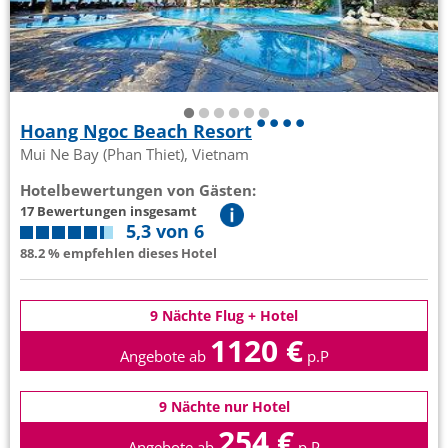
Hoang Ngoc Beach Resort
Mui Ne Bay (Phan Thiet), Vietnam
Hotelbewertungen von Gästen:
17 Bewertungen insgesamt
5,3 von 6
88.2 % empfehlen dieses Hotel
9 Nächte Flug + Hotel
1120 €
Angebote ab
p.P
9 Nächte nur Hotel
254 €
Angebote ab
p.P