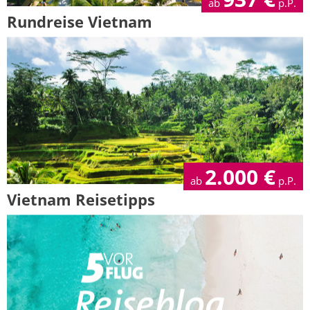
ab
p.P.
Rundreise Vietnam
2.000
€
ab
p.P.
Vietnam Reisetipps