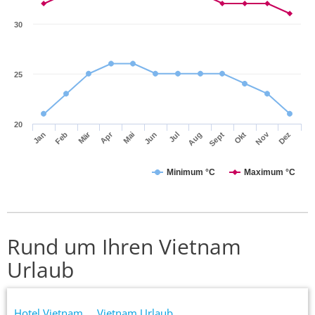
30
25
20
Mär
Apr
Nov
Jan
Feb
Mai
Jun
Jul
Aug
Sept
Okt
Dez
Minimum °C
Maximum °C
Rund um Ihren Vietnam
Urlaub
Hotel Vietnam
Vietnam Urlaub