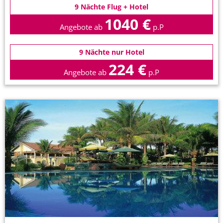
9 Nächte Flug + Hotel
1040 €
Angebote ab
p.P
9 Nächte nur Hotel
224 €
Angebote ab
p.P