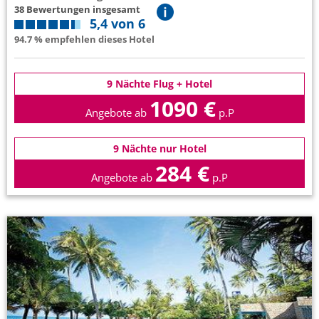
38 Bewertungen insgesamt
5,4 von 6
94.7 % empfehlen dieses Hotel
9 Nächte Flug + Hotel
1090 €
Angebote ab
p.P
9 Nächte nur Hotel
284 €
Angebote ab
p.P