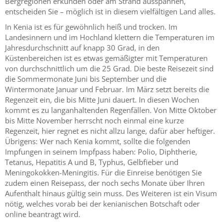
Bergregionen erkunden oder am Strand ausspannen,
entscheiden Sie – möglich ist in diesem vielfältigen Land alles.
In Kenia ist es für gewöhnlich heiß und trocken. Im
Landesinnern und im Hochland klettern die Temperaturen im
Jahresdurchschnitt auf knapp 30 Grad, in den
Küstenbereichen ist es etwas gemäßigter mit Temperaturen
von durchschnittlich um die 25 Grad. Die beste Reisezeit sind
die Sommermonate Juni bis September und die
Wintermonate Januar und Februar. Im März setzt bereits die
Regenzeit ein, die bis Mitte Juni dauert. In diesen Wochen
kommt es zu langanhaltenden Regenfällen. Von Mitte Oktober
bis Mitte November herrscht noch einmal eine kurze
Regenzeit, hier regnet es nicht allzu lange, dafür aber heftiger.
Übrigens: Wer nach Kenia kommt, sollte die folgenden
Impfungen in seinem Impfpass haben: Polio, Diphtherie,
Tetanus, Hepatitis A und B, Typhus, Gelbfieber und
Meningokokken-Meningitis. Für die Einreise benötigen Sie
zudem einen Reisepass, der noch sechs Monate über Ihren
Aufenthalt hinaus gültig sein muss. Des Weiteren ist ein Visum
nötig, welches vorab bei der kenianischen Botschaft oder
online beantragt wird.