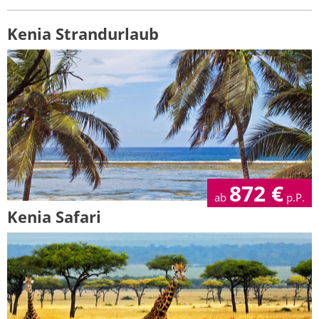
Kenia Strandurlaub
872
€
ab
p.P.
Kenia Safari