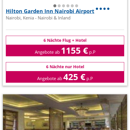
Hilton Garden Inn Nairobi Airport
Nairobi, Kenia - Nairobi & Inland
6 Nächte Flug + Hotel
1155 €
Angebote ab
p.P
6 Nächte nur Hotel
425 €
Angebote ab
p.P