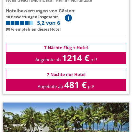
Nyali Beach (Mombasa), Kenia - Nordküste
Hotelbewertungen von Gästen:
10 Bewertungen insgesamt
5,2 von 6
90 % empfehlen dieses Hotel
7 Nächte Flug + Hotel
1214 €
Angebote ab
p.P
7 Nächte nur Hotel
481 €
Angebote ab
p.P