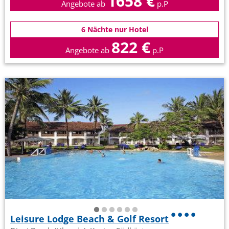
1658 €
Angebote ab
p.P
6 Nächte nur Hotel
822 €
Angebote ab
p.P
Leisure Lodge Beach & Golf Resort