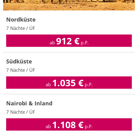
Nordküste
7 Nächte / ÜF
912
€
ab
p.P.
Südküste
7 Nächte / ÜF
1.035
€
ab
p.P.
Nairobi & Inland
7 Nächte / ÜF
1.108
€
ab
p.P.