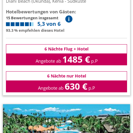
Diani Beach (Ukunda), Kenia - Südküste
Hotelbewertungen von Gästen:
15 Bewertungen insgesamt
5,3 von 6
93.3 % empfehlen dieses Hotel
6 Nächte Flug + Hotel
1485 €
Angebote ab
p.P
6 Nächte nur Hotel
630 €
Angebote ab
p.P