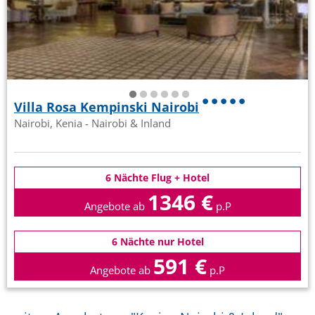
Villa Rosa Kempinski Nairobi
Nairobi, Kenia - Nairobi & Inland
6 Nächte Flug + Hotel
1346 €
Angebote ab
p.P
6 Nächte nur Hotel
591 €
Angebote ab
p.P