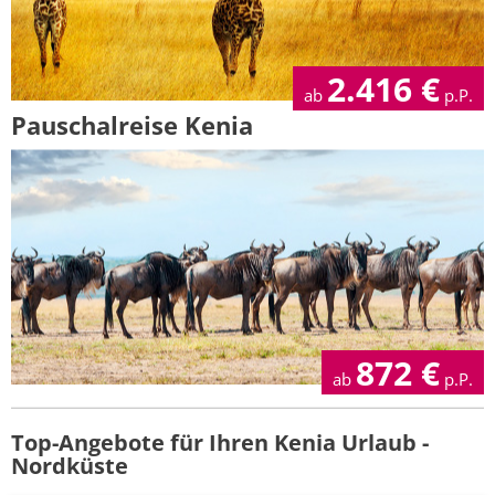
2.416
€
ab
p.P.
Pauschalreise Kenia
872
€
ab
p.P.
Top-Angebote für Ihren Kenia Urlaub -
Nordküste