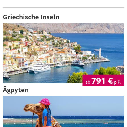
Griechische Inseln
791
€
ab
p.P.
Ägpyten