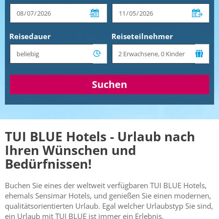
Reisedauer
Reiseteilnehmer
Suchen
TUI BLUE Hotels - Urlaub nach
Ihren Wünschen und
Bedürfnissen!
Buchen Sie eines der weltweit verfügbaren TUI BLUE Hotels,
ehemals Sensimar Hotels, und genießen Sie einen modernen,
qualitätsorientierten Urlaub. Egal welcher Urlaubstyp Sie sind,
ein Urlaub mit TUI BLUE ist immer ein Erlebnis.