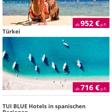
952
€
ab
p.P.
Türkei
716
€
ab
p.P.
TUI BLUE Hotels in spanischen