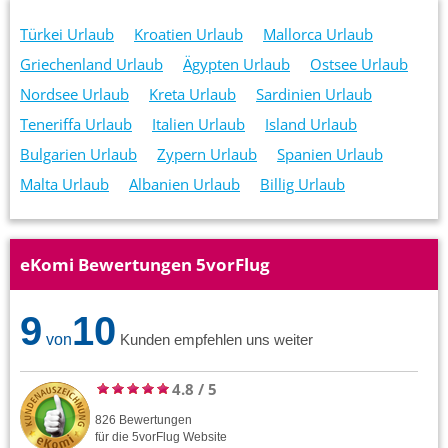
Türkei Urlaub
Kroatien Urlaub
Mallorca Urlaub
Griechenland Urlaub
Ägypten Urlaub
Ostsee Urlaub
Nordsee Urlaub
Kreta Urlaub
Sardinien Urlaub
Teneriffa Urlaub
Italien Urlaub
Island Urlaub
Bulgarien Urlaub
Zypern Urlaub
Spanien Urlaub
Malta Urlaub
Albanien Urlaub
Billig Urlaub
eKomi Bewertungen 5vorFlug
9
10
von
Kunden empfehlen uns weiter
4.8
/
5
826
Bewertungen
für die
5vorFlug
Website