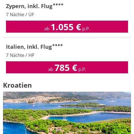
Zypern, inkl. Flug
7 Nächte / ÜF
1.055
€
ab
p.P.
Italien, inkl. Flug
7 Nächte / HP
785
€
ab
p.P.
Kroatien