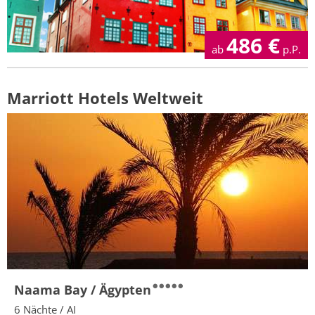
486
€
ab
p.P.
Marriott Hotels Weltweit
Naama Bay / Ägypten
6 Nächte / AI