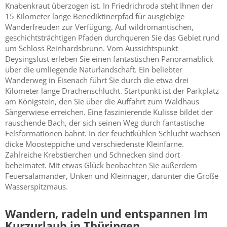
Knabenkraut überzogen ist. In Friedrichroda steht Ihnen der
15 Kilometer lange Benediktinerpfad für ausgiebige
Wanderfreuden zur Verfügung. Auf wildromantischen,
geschichtsträchtigen Pfaden durchqueren Sie das Gebiet rund
um Schloss Reinhardsbrunn. Vom Aussichtspunkt
Deysingslust erleben Sie einen fantastischen Panoramablick
über die umliegende Naturlandschaft. Ein beliebter
Wanderweg in Eisenach führt Sie durch die etwa drei
Kilometer lange Drachenschlucht. Startpunkt ist der Parkplatz
am Königstein, den Sie über die Auffahrt zum Waldhaus
Sängerwiese erreichen. Eine faszinierende Kulisse bildet der
rauschende Bach, der sich seinen Weg durch fantastische
Felsformationen bahnt. In der feuchtkühlen Schlucht wachsen
dicke Moosteppiche und verschiedenste Kleinfarne.
Zahlreiche Krebstierchen und Schnecken sind dort
beheimatet. Mit etwas Glück beobachten Sie außerdem
Feuersalamander, Unken und Kleinnager, darunter die Große
Wasserspitzmaus.
Wandern, radeln und entspannen Im
Kurzurlaub in Thüringen