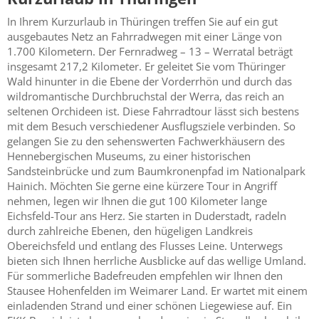
In Ihrem Kurzurlaub in Thüringen treffen Sie auf ein gut
ausgebautes Netz an Fahrradwegen mit einer Länge von
1.700 Kilometern. Der Fernradweg – 13 – Werratal beträgt
insgesamt 217,2 Kilometer. Er geleitet Sie vom Thüringer
Wald hinunter in die Ebene der Vorderrhön und durch das
wildromantische Durchbruchstal der Werra, das reich an
seltenen Orchideen ist. Diese Fahrradtour lässt sich bestens
mit dem Besuch verschiedener Ausflugsziele verbinden. So
gelangen Sie zu den sehenswerten Fachwerkhäusern des
Hennebergischen Museums, zu einer historischen
Sandsteinbrücke und zum Baumkronenpfad im Nationalpark
Hainich. Möchten Sie gerne eine kürzere Tour in Angriff
nehmen, legen wir Ihnen die gut 100 Kilometer lange
Eichsfeld-Tour ans Herz. Sie starten in Duderstadt, radeln
durch zahlreiche Ebenen, den hügeligen Landkreis
Obereichsfeld und entlang des Flusses Leine. Unterwegs
bieten sich Ihnen herrliche Ausblicke auf das wellige Umland.
Für sommerliche Badefreuden empfehlen wir Ihnen den
Stausee Hohenfelden im Weimarer Land. Er wartet mit einem
einladenden Strand und einer schönen Liegewiese auf. Ein