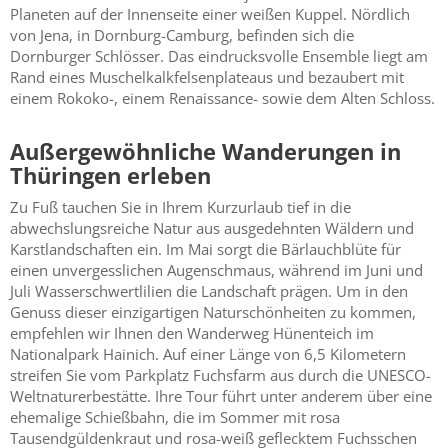
Planeten auf der Innenseite einer weißen Kuppel. Nördlich
von Jena, in Dornburg-Camburg, befinden sich die
Dornburger Schlösser. Das eindrucksvolle Ensemble liegt am
Rand eines Muschelkalkfelsenplateaus und bezaubert mit
einem Rokoko-, einem Renaissance- sowie dem Alten Schloss.
Außergewöhnliche Wanderungen in
Thüringen erleben
Zu Fuß tauchen Sie in Ihrem Kurzurlaub tief in die
abwechslungsreiche Natur aus ausgedehnten Wäldern und
Karstlandschaften ein. Im Mai sorgt die Bärlauchblüte für
einen unvergesslichen Augenschmaus, während im Juni und
Juli Wasserschwertlilien die Landschaft prägen. Um in den
Genuss dieser einzigartigen Naturschönheiten zu kommen,
empfehlen wir Ihnen den Wanderweg Hünenteich im
Nationalpark Hainich. Auf einer Länge von 6,5 Kilometern
streifen Sie vom Parkplatz Fuchsfarm aus durch die UNESCO-
Weltnaturerbestätte. Ihre Tour führt unter anderem über eine
ehemalige Schießbahn, die im Sommer mit rosa
Tausendgüldenkraut und rosa-weiß geflecktem Fuchsschen