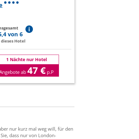
e
insgesamt
5,4 von 6
dieses Hotel
1 Nächte nur Hotel
47 €
Angebote ab
p.P
aber nur kurz mal weg will, für den
 Sie, dass nur von London-