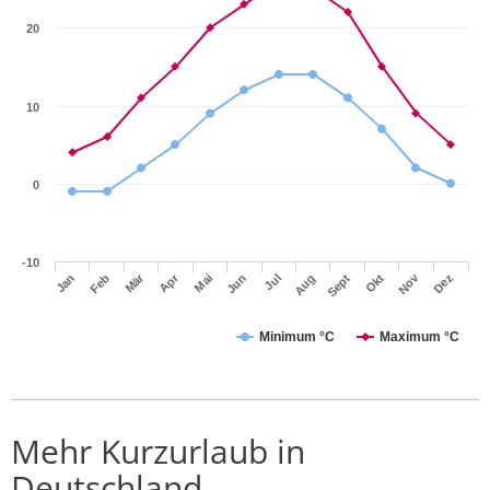
20
10
0
-10
Apr
Mär
Nov
Jan
Jul
Okt
Jun
Sept
Dez
Feb
Mai
Aug
Minimum °C
Maximum °C
Mehr Kurzurlaub in
Deutschland