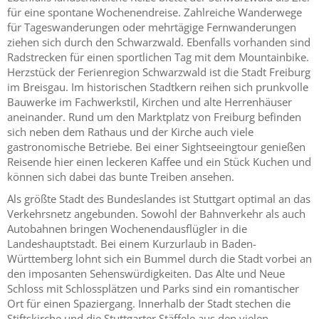
für eine spontane Wochenendreise. Zahlreiche Wanderwege
für Tageswanderungen oder mehrtägige Fernwanderungen
ziehen sich durch den Schwarzwald. Ebenfalls vorhanden sind
Radstrecken für einen sportlichen Tag mit dem Mountainbike.
Herzstück der Ferienregion Schwarzwald ist die Stadt Freiburg
im Breisgau. Im historischen Stadtkern reihen sich prunkvolle
Bauwerke im Fachwerkstil, Kirchen und alte Herrenhäuser
aneinander. Rund um den Marktplatz von Freiburg befinden
sich neben dem Rathaus und der Kirche auch viele
gastronomische Betriebe. Bei einer Sightseeingtour genießen
Reisende hier einen leckeren Kaffee und ein Stück Kuchen und
können sich dabei das bunte Treiben ansehen.
Als größte Stadt des Bundeslandes ist Stuttgart optimal an das
Verkehrsnetz angebunden. Sowohl der Bahnverkehr als auch
Autobahnen bringen Wochenendausflügler in die
Landeshauptstadt. Bei einem Kurzurlaub in Baden-
Württemberg lohnt sich ein Bummel durch die Stadt vorbei an
den imposanten Sehenswürdigkeiten. Das Alte und Neue
Schloss mit Schlossplätzen und Parks sind ein romantischer
Ort für einen Spaziergang. Innerhalb der Stadt stechen die
Stiftskirche und die Stuttgarter Stäffele aus den vielen