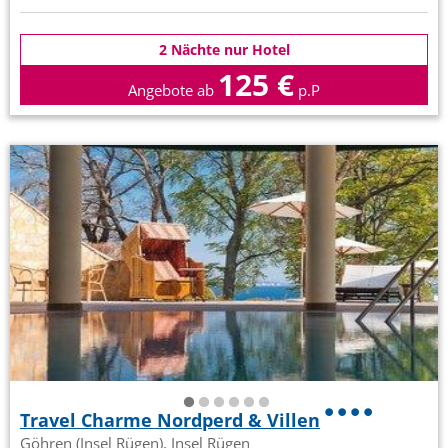
2 Nächte nur Hotel
125 €
Angebote ab
p.P
Travel Charme Nordperd & Villen
Göhren (Insel Rügen), Insel Rügen