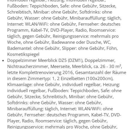
Fußboden: Teppichboden, Safe: ohne Gebühr, Sitzecke,
Schreibtisch, Minibar: ohne Gebühr, Softdrinks: ohne
Gebühr, Wasser: ohne Gebühr, Minibarauffüllung: täglich,
Internet: WLAN/WiFi: ohne Gebühr, Fernseher: deutsches
Programm, Kabel-TV, DVD-Player, Radio, Roomservice:
täglich, gegen Gebühr, Reinigungsservice: mehrmals pro
Woche, ohne Gebühr, Badewanne oder Dusche, WC,
Bademantel: ohne Gebühr, Slipper: ohne Gebühr, Föhn,
Kosmetikspiegel
Doppelzimmer Meerblick DZ5 (DZM1), Doppelzimmer,
Nichtraucherzimmer, Meerseite, Meerblick, ca. 26 - 30 m²,
letzte Komplettrenovierung 2016, Gesamtanzahl der Räume
in diesem Zimmertyp: 1, 2 Einzelbetten (100x200cm),
Klimaanlage: ohne Gebühr, individuell regelbar, Heizung:
individuell regelbar, Fußboden: Teppichboden, Safe: ohne
Gebühr, Sitzecke, Schreibtisch, Minibar: ohne Gebühr,
Softdrinks: ohne Gebühr, Wasser: ohne Gebühr,
Minibarauffüllung: täglich, Internet: WLAN/WiFi: ohne
Gebühr, Fernseher: deutsches Programm, Kabel-TV, DVD-
Player, Radio, Roomservice: täglich, gegen Gebühr,
Reinigungsservice: mehrmals pro Woche, ohne Gebühr,