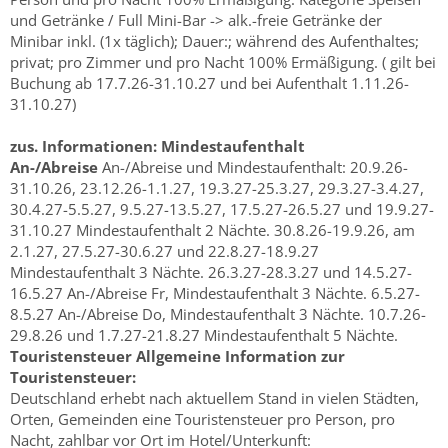
und Getränke / Full Mini-Bar -> alk.-freie Getränke der
Minibar inkl. (1x täglich); Dauer:; während des Aufenthaltes;
privat; pro Zimmer und pro Nacht 100% Ermäßigung. ( gilt bei
Buchung ab 17.7.26-31.10.27 und bei Aufenthalt 1.11.26-
31.10.27)
zus. Informationen:
Mindestaufenthalt
An-/Abreise
An-/Abreise und Mindestaufenthalt: 20.9.26-
31.10.26, 23.12.26-1.1.27, 19.3.27-25.3.27, 29.3.27-3.4.27,
30.4.27-5.5.27, 9.5.27-13.5.27, 17.5.27-26.5.27 und 19.9.27-
31.10.27 Mindestaufenthalt 2 Nächte. 30.8.26-19.9.26, am
2.1.27, 27.5.27-30.6.27 und 22.8.27-18.9.27
Mindestaufenthalt 3 Nächte. 26.3.27-28.3.27 und 14.5.27-
16.5.27 An-/Abreise Fr, Mindestaufenthalt 3 Nächte. 6.5.27-
8.5.27 An-/Abreise Do, Mindestaufenthalt 3 Nächte. 10.7.26-
29.8.26 und 1.7.27-21.8.27 Mindestaufenthalt 5 Nächte.
Touristensteuer
Allgemeine Information zur
Touristensteuer:
Deutschland erhebt nach aktuellem Stand in vielen Städten,
Orten, Gemeinden eine Touristensteuer pro Person, pro
Nacht, zahlbar vor Ort im Hotel/Unterkunft: