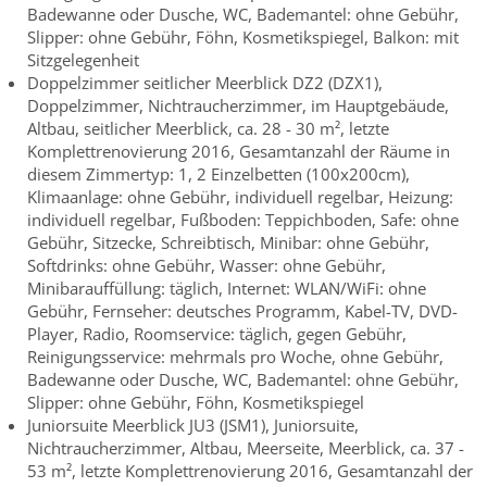
Badewanne oder Dusche, WC, Bademantel: ohne Gebühr,
Slipper: ohne Gebühr, Föhn, Kosmetikspiegel, Balkon: mit
Sitzgelegenheit
Doppelzimmer seitlicher Meerblick DZ2 (DZX1),
Doppelzimmer, Nichtraucherzimmer, im Hauptgebäude,
Altbau, seitlicher Meerblick, ca. 28 - 30 m², letzte
Komplettrenovierung 2016, Gesamtanzahl der Räume in
diesem Zimmertyp: 1, 2 Einzelbetten (100x200cm),
Klimaanlage: ohne Gebühr, individuell regelbar, Heizung:
individuell regelbar, Fußboden: Teppichboden, Safe: ohne
Gebühr, Sitzecke, Schreibtisch, Minibar: ohne Gebühr,
Softdrinks: ohne Gebühr, Wasser: ohne Gebühr,
Minibarauffüllung: täglich, Internet: WLAN/WiFi: ohne
Gebühr, Fernseher: deutsches Programm, Kabel-TV, DVD-
Player, Radio, Roomservice: täglich, gegen Gebühr,
Reinigungsservice: mehrmals pro Woche, ohne Gebühr,
Badewanne oder Dusche, WC, Bademantel: ohne Gebühr,
Slipper: ohne Gebühr, Föhn, Kosmetikspiegel
Juniorsuite Meerblick JU3 (JSM1), Juniorsuite,
Nichtraucherzimmer, Altbau, Meerseite, Meerblick, ca. 37 -
53 m², letzte Komplettrenovierung 2016, Gesamtanzahl der