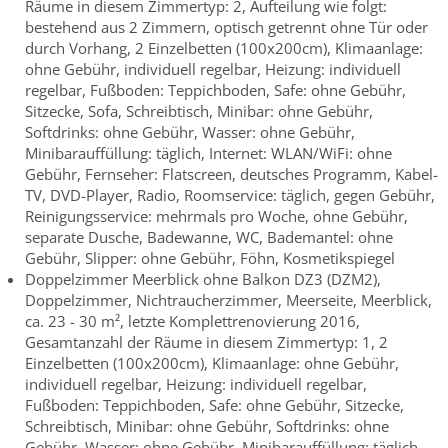
Räume in diesem Zimmertyp: 2, Aufteilung wie folgt:
bestehend aus 2 Zimmern, optisch getrennt ohne Tür oder
durch Vorhang, 2 Einzelbetten (100x200cm), Klimaanlage:
ohne Gebühr, individuell regelbar, Heizung: individuell
regelbar, Fußboden: Teppichboden, Safe: ohne Gebühr,
Sitzecke, Sofa, Schreibtisch, Minibar: ohne Gebühr,
Softdrinks: ohne Gebühr, Wasser: ohne Gebühr,
Minibarauffüllung: täglich, Internet: WLAN/WiFi: ohne
Gebühr, Fernseher: Flatscreen, deutsches Programm, Kabel-
TV, DVD-Player, Radio, Roomservice: täglich, gegen Gebühr,
Reinigungsservice: mehrmals pro Woche, ohne Gebühr,
separate Dusche, Badewanne, WC, Bademantel: ohne
Gebühr, Slipper: ohne Gebühr, Föhn, Kosmetikspiegel
Doppelzimmer Meerblick ohne Balkon DZ3 (DZM2),
Doppelzimmer, Nichtraucherzimmer, Meerseite, Meerblick,
ca. 23 - 30 m², letzte Komplettrenovierung 2016,
Gesamtanzahl der Räume in diesem Zimmertyp: 1, 2
Einzelbetten (100x200cm), Klimaanlage: ohne Gebühr,
individuell regelbar, Heizung: individuell regelbar,
Fußboden: Teppichboden, Safe: ohne Gebühr, Sitzecke,
Schreibtisch, Minibar: ohne Gebühr, Softdrinks: ohne
Gebühr, Wasser: ohne Gebühr, Minibarauffüllung: täglich,