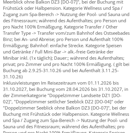
Meerblick ohne Balkon DZ3 [DO-07]", bei der Buchung mit
Frühstück oder Halbpension. Kategorie Wellness und Spa /
Zugang zum Spa-Bereich -> Nutzung der Pool- und Sauna und
des Fitnessraum; während des Aufenthaltes; pro Person und
pro Nacht 100% Ermäßigung. Kategorie Transfer / Other
Transfer Type -> Transfer vom/zum Bahnhof des Ostseebades
Binz; bei An- und Abreise; pro Person und Aufenthalt 100%
Ermäßigung; Bahnhof: einfache Strecke. Kategorie Speisen
und Getränke / Full Mini-Bar -> alk.-freie Getränke der
Minibar inkl. (1x täglich); Dauer:; während des Aufenthaltes;
privat; pro Zimmer und pro Nacht 100% Ermäßigung. ( gilt bei
Buchung ab 2.9.25-31.10.26 und bei Aufenthalt 3.11.25-
31.10.26)
Inklusivleistungen Im Reisezeitraum vom 01.11.2026 bis
31.10.2027, bei Buchung vom 28.04.2026 bis 31.10.2027, in
der Zimmerkategorie "Doppelzimmer Landseite DZ1 [DO-
02]", "Doppelzimmer seitlicher Seeblick DZ2 [DO-04]" oder
"Doppelzimmer Seeblick ohne Balkon DZ3 [DO-07]", bei der
Buchung mit Frühstück oder Halbpension. Kategorie Wellness
und Spa / Zugang zum Spa-Bereich -> Nutzung der Pool- und
Sauna und des Fitnessraum; während des Aufenthaltes; pro
Person und pro Nacht 100% Ermäßigung. Kategorie Speisen