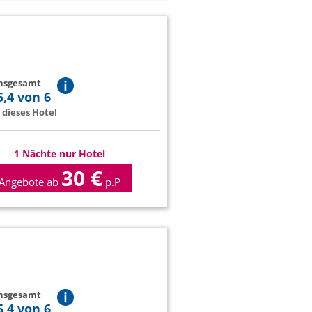
insgesamt
5,4 von 6
dieses Hotel
1 Nächte nur Hotel
30 €
Angebote ab
p.P
insgesamt
5,4 von 6