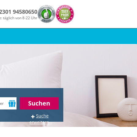
 2301 94580650
e: täglich von 8-22 Uhr
Suchen
Suche
erweitern