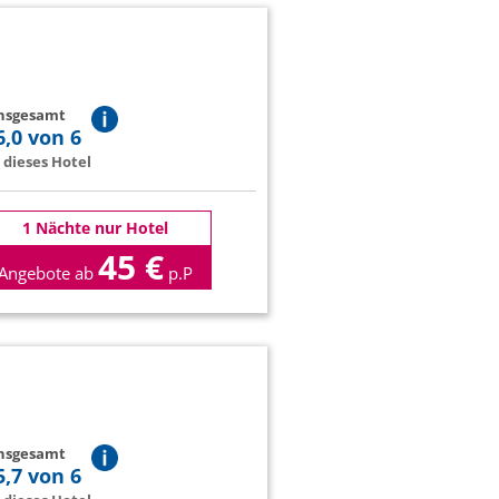
insgesamt
6,0 von 6
dieses Hotel
1 Nächte nur Hotel
45 €
Angebote ab
p.P
insgesamt
5,7 von 6