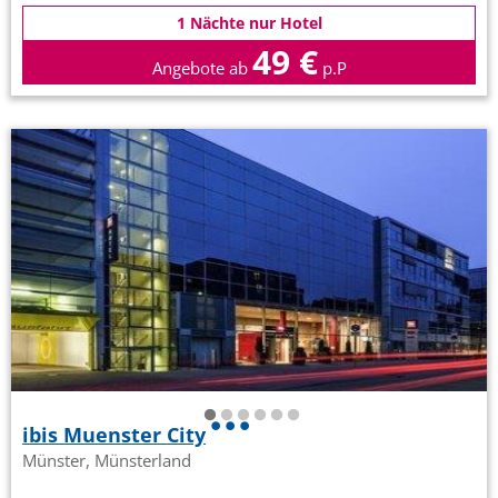
1 Nächte nur Hotel
49 €
Angebote ab
p.P
ibis Muenster City
Münster, Münsterland