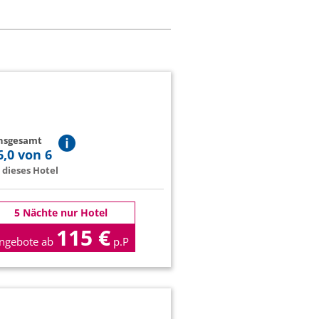
insgesamt
6,0 von 6
dieses Hotel
5 Nächte nur Hotel
115 €
ngebote ab
p.P