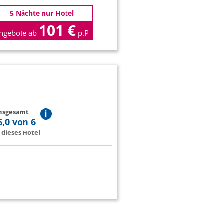
5 Nächte nur Hotel
101 €
ngebote ab
p.P
insgesamt
6,0 von 6
dieses Hotel