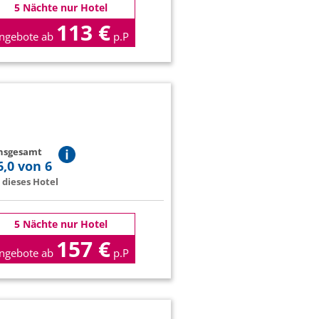
5 Nächte nur Hotel
113 €
ngebote ab
p.P
insgesamt
6,0 von 6
dieses Hotel
5 Nächte nur Hotel
157 €
ngebote ab
p.P