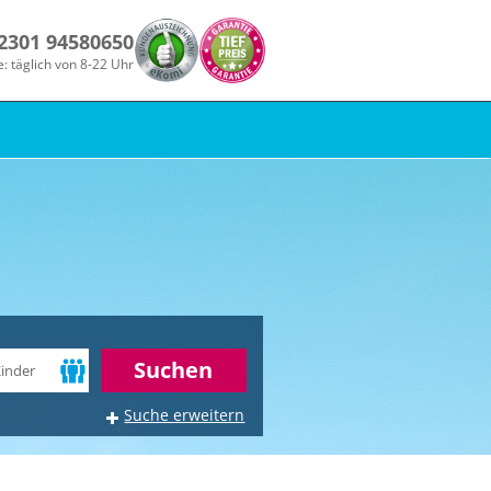
 2301 94580650
e: täglich von 8-22 Uhr
r
Suchen
Suche erweitern