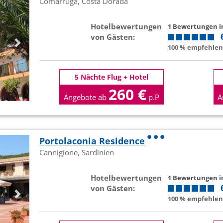
Comarruga, Costa Dorada
Hotelbewertungen
1 Bewertungen 
von Gästen:
100 % empfehlen 
5 Nächte Flug + Hotel
260 €
Angebote ab
p.P
A
Portolaconia Residence
Cannigione, Sardinien
Hotelbewertungen
1 Bewertungen 
von Gästen:
100 % empfehlen 