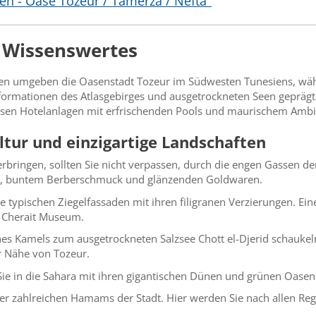
en - Oase Tozeur / Tamerza / Nefta"
– Wissenswertes
men umgeben die Oasenstadt Tozeur im Südwesten Tunesiens, wä
formationen des Atlasgebirges und ausgetrockneten Seen geprägt 
iösen Hotelanlagen mit erfrischenden Pools und maurischem Ambi
ltur und einzigartige Landschaften
rbringen, sollten Sie nicht verpassen, durch die engen Gassen d
e, buntem Berberschmuck und glänzenden Goldwaren.
ie typischen Ziegelfassaden mit ihren filigranen Verzierungen. Ein
r Cherait Museum.
nes Kamels zum ausgetrockneten Salzsee Chott el-Djerid schauke
r Nähe von Tozeur.
Sie in die Sahara mit ihren gigantischen Dünen und grünen Oasen
er zahlreichen Hamams der Stadt. Hier werden Sie nach allen Reg