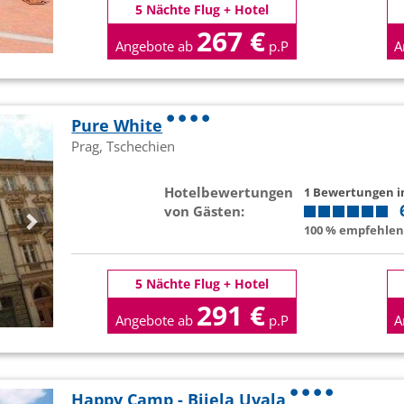
5 Nächte Flug + Hotel
267 €
Angebote ab
p.P
A
Pure White
Prag, Tschechien
Hotelbewertungen
1 Bewertungen 
von Gästen:
100 % empfehlen 
5 Nächte Flug + Hotel
291 €
Angebote ab
p.P
A
Happy Camp - Bijela Uvala