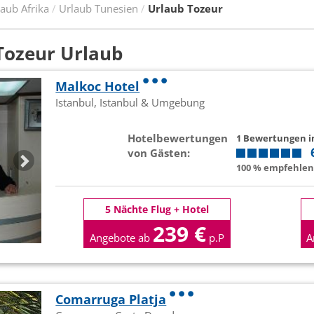
aub Afrika
Urlaub Tunesien
Urlaub Tozeur
Tozeur Urlaub
Malkoc Hotel
Istanbul, Istanbul & Umgebung
Hotelbewertungen
1 Bewertungen 
von Gästen:
100 % empfehlen 
5 Nächte Flug + Hotel
239 €
Angebote ab
p.P
A
Comarruga Platja