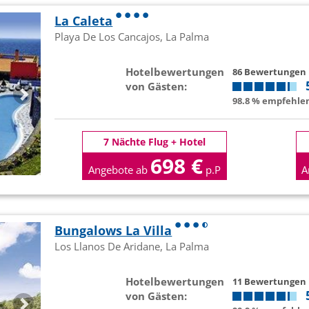
La Caleta
Playa De Los Cancajos, La Palma
Hotelbewertungen
86 Bewertungen
von Gästen:
98.8 % empfehlen
7 Nächte Flug + Hotel
698 €
Angebote ab
p.P
A
Bungalows La Villa
Los Llanos De Aridane, La Palma
Hotelbewertungen
11 Bewertungen
von Gästen: