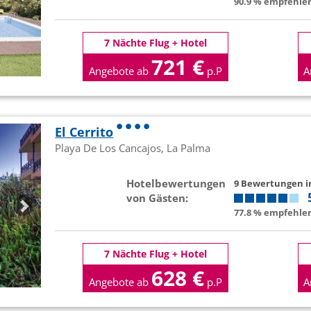
90.9 % empfehlen
7 Nächte Flug + Hotel
721 €
Angebote ab
p.P
A
El Cerrito
Playa De Los Cancajos, La Palma
Hotelbewertungen
9 Bewertungen 
von Gästen:
77.8 % empfehlen
7 Nächte Flug + Hotel
628 €
Angebote ab
p.P
A