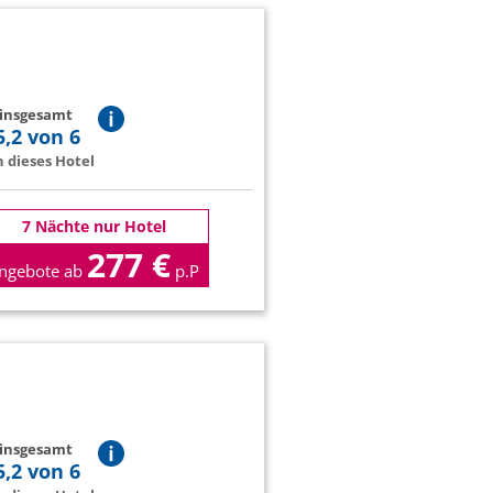
 insgesamt
5,2 von 6
 dieses Hotel
7 Nächte nur Hotel
277 €
ngebote ab
p.P
 insgesamt
5,2 von 6