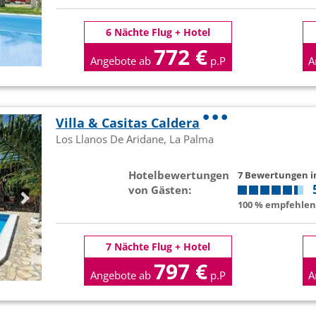
6 Nächte Flug + Hotel
772 €
Angebote ab
p.P
A
Villa & Casitas Caldera
Los Llanos De Aridane, La Palma
Hotelbewertungen
7 Bewertungen 
von Gästen:
100 % empfehlen 
7 Nächte Flug + Hotel
797 €
Angebote ab
p.P
A