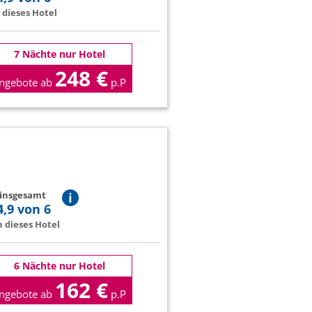
dieses Hotel
7 Nächte nur Hotel
248 €
ngebote ab
p.P
 insgesamt
4,9 von 6
 dieses Hotel
6 Nächte nur Hotel
162 €
ngebote ab
p.P