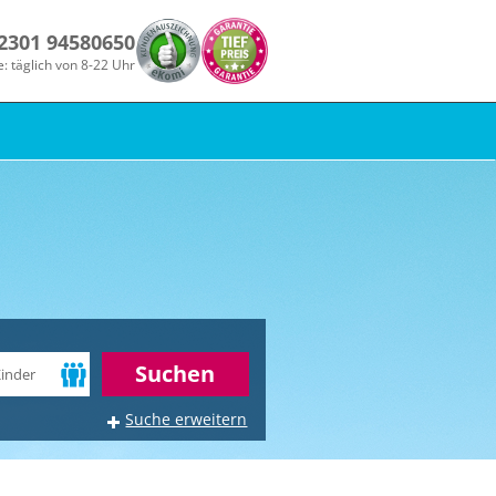
 2301 94580650
e: täglich von 8-22 Uhr
r
Suchen
Suche erweitern