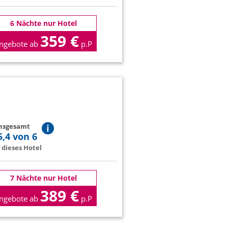
6 Nächte nur Hotel
359 €
ngebote ab
p.P
insgesamt
5,4 von 6
dieses Hotel
7 Nächte nur Hotel
389 €
ngebote ab
p.P