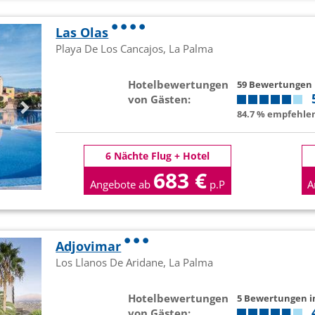
Las Olas
Playa De Los Cancajos, La Palma
Hotelbewertungen
59 Bewertungen
von Gästen:
84.7 % empfehlen
6 Nächte Flug + Hotel
683 €
Angebote ab
p.P
A
Adjovimar
Los Llanos De Aridane, La Palma
Hotelbewertungen
5 Bewertungen 
von Gästen: