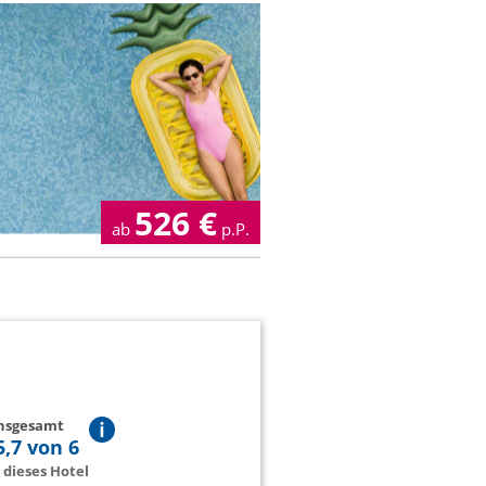
526
€
ab
p.P.
insgesamt
5,7 von 6
dieses Hotel