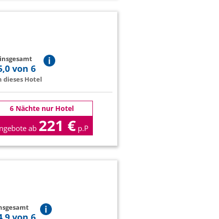
 insgesamt
5,0 von 6
 dieses Hotel
6 Nächte nur Hotel
221 €
ngebote ab
p.P
insgesamt
4,9 von 6