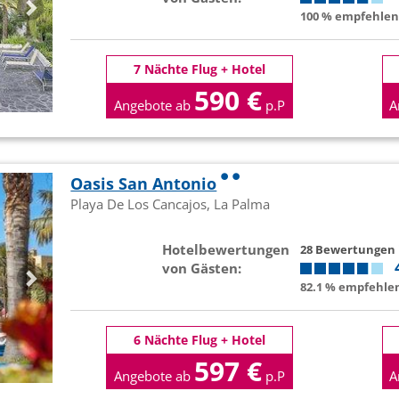
100 % empfehlen 
7 Nächte Flug + Hotel
590 €
Angebote ab
p.P
A
Oasis San Antonio
Playa De Los Cancajos, La Palma
Hotelbewertungen
28 Bewertungen
von Gästen:
82.1 % empfehlen
6 Nächte Flug + Hotel
597 €
Angebote ab
p.P
A