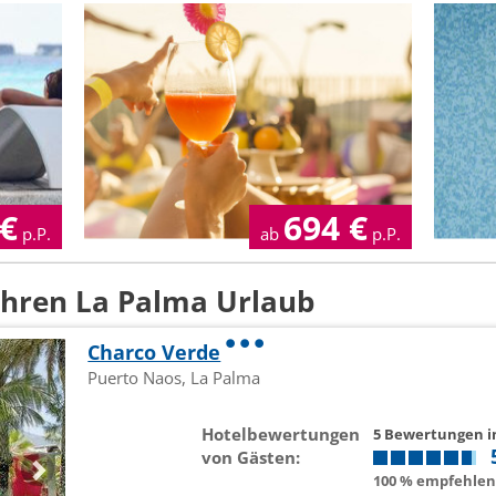
€
694
€
p.P.
ab
p.P.
Ihren La Palma Urlaub
Charco Verde
Puerto Naos, La Palma
Hotelbewertungen
5 Bewertungen 
von Gästen:
100 % empfehlen 