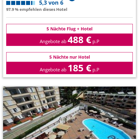
5,3 von 6
97.9 % empfehlen dieses Hotel
5 Nächte Flug + Hotel
488 €
Angebote ab
p.P
5 Nächte nur Hotel
185 €
Angebote ab
p.P