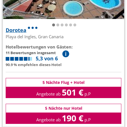
Dorotea
Playa del Ingles, Gran Canaria
Hotelbewertungen von Gästen:
11 Bewertungen insgesamt
5,3 von 6
90.9 % empfehlen dieses Hotel
5 Nächte Flug + Hotel
501 €
Angebote ab
p.P
5 Nächte nur Hotel
190 €
Angebote ab
p.P