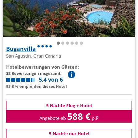
Buganvilla
San Agustin, Gran Canaria
Hotelbewertungen von Gästen:
32 Bewertungen insgesamt
5,4 von 6
93.8 % empfehlen dieses Hotel
5 Nächte Flug + Hotel
588 €
Angebote ab
p.P
5 Nächte nur Hotel