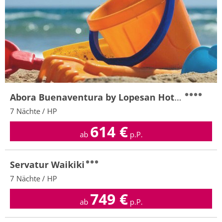
Abora Buenaventura by Lopesan Hotels
7 Nächte / HP
614
€
ab
p.P.
Servatur Waikiki
7 Nächte / HP
749
€
ab
p.P.