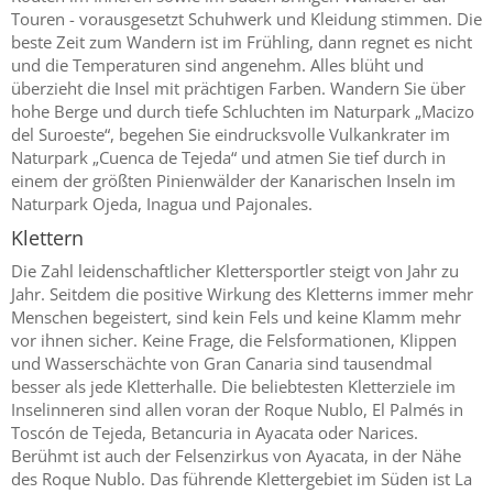
Touren - vorausgesetzt Schuhwerk und Kleidung stimmen. Die
beste Zeit zum Wandern ist im Frühling, dann regnet es nicht
und die Temperaturen sind angenehm. Alles blüht und
überzieht die Insel mit prächtigen Farben. Wandern Sie über
hohe Berge und durch tiefe Schluchten im Naturpark „Macizo
del Suroeste“, begehen Sie eindrucksvolle Vulkankrater im
Naturpark „Cuenca de Tejeda“ und atmen Sie tief durch in
einem der größten Pinienwälder der Kanarischen Inseln im
Naturpark Ojeda, Inagua und Pajonales.
Klettern
Die Zahl leidenschaftlicher Klettersportler steigt von Jahr zu
Jahr. Seitdem die positive Wirkung des Kletterns immer mehr
Menschen begeistert, sind kein Fels und keine Klamm mehr
vor ihnen sicher. Keine Frage, die Felsformationen, Klippen
und Wasserschächte von Gran Canaria sind tausendmal
besser als jede Kletterhalle. Die beliebtesten Kletterziele im
Inselinneren sind allen voran der Roque Nublo, El Palmés in
Toscón de Tejeda, Betancuria in Ayacata oder Narices.
Berühmt ist auch der Felsenzirkus von Ayacata, in der Nähe
des Roque Nublo. Das führende Klettergebiet im Süden ist La