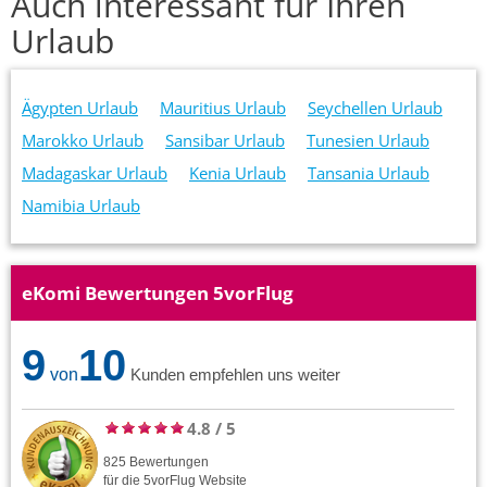
Auch interessant für Ihren
Urlaub
Ägypten Urlaub
Mauritius Urlaub
Seychellen Urlaub
Marokko Urlaub
Sansibar Urlaub
Tunesien Urlaub
Madagaskar Urlaub
Kenia Urlaub
Tansania Urlaub
Namibia Urlaub
eKomi Bewertungen 5vorFlug
9
10
von
Kunden empfehlen uns weiter
4.8
/
5
825
Bewertungen
für die
5vorFlug
Website