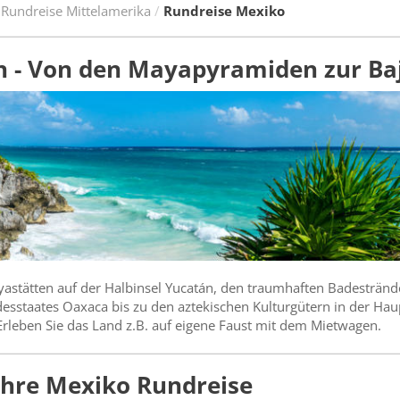
Rundreise Mittelamerika
Rundreise Mexiko
 - Von den Mayapyramiden zur Baj
astätten auf der Halbinsel Yucatán, den traumhaften Badesträn
sstaates Oaxaca bis zu den aztekischen Kulturgütern in der Haupt
Erleben Sie das Land z.B. auf eigene Faust mit dem Mietwagen.
Ihre Mexiko Rundreise