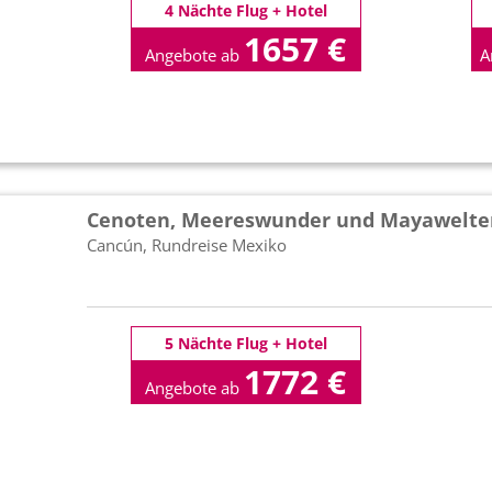
4 Nächte Flug + Hotel
1657 €
Angebote ab
A
p.P
Cenoten, Meereswunder und Mayawelt
Cancún, Rundreise Mexiko
5 Nächte Flug + Hotel
1772 €
Angebote ab
p.P