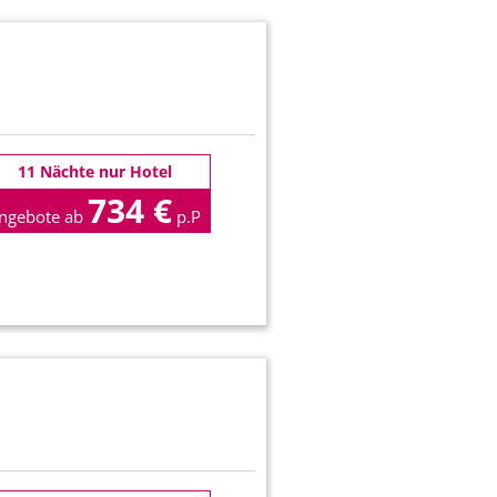
11 Nächte nur Hotel
734 €
ngebote ab
p.P