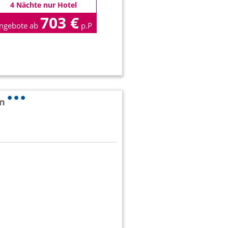
4 Nächte nur Hotel
703 €
ngebote ab
p.P
en