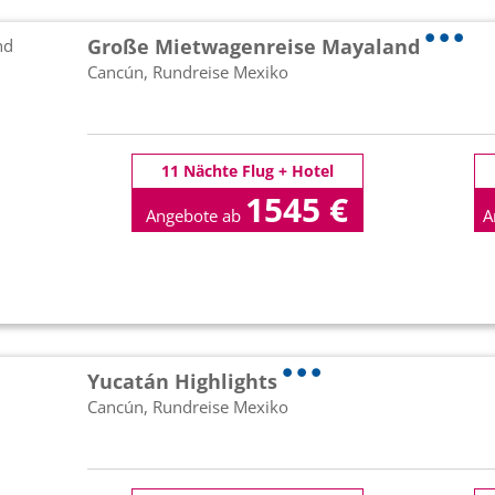
Große Mietwagenreise Mayaland
Cancún, Rundreise Mexiko
11 Nächte Flug + Hotel
1545 €
Angebote ab
A
p.P
Yucatán Highlights
Cancún, Rundreise Mexiko