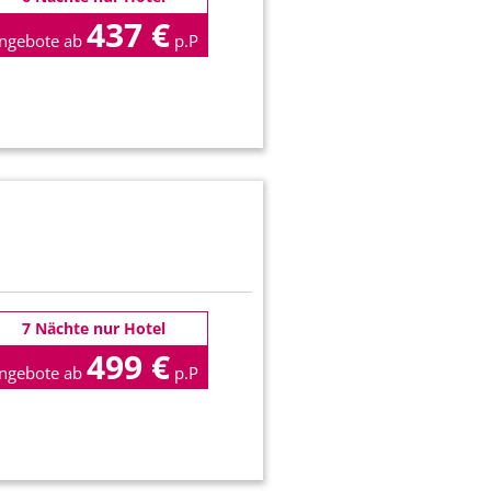
437 €
ngebote ab
p.P
7 Nächte nur Hotel
499 €
ngebote ab
p.P