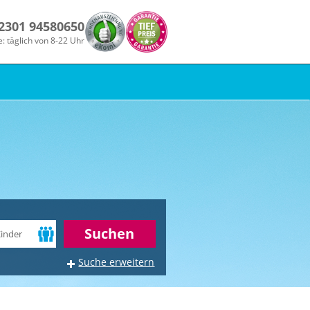
 2301 94580650
e: täglich von 8-22 Uhr
r
Suchen
Suche erweitern