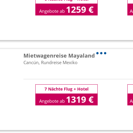
1259 €
Angebote ab
A
p.P
Mietwagenreise Mayaland
Cancún, Rundreise Mexiko
7 Nächte Flug + Hotel
1319 €
Angebote ab
A
p.P