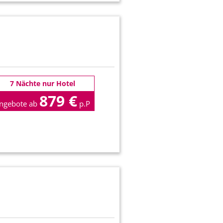
7 Nächte nur Hotel
879 €
ngebote ab
p.P