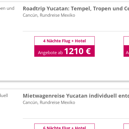
Roadtrip Yucatan: Tempel, Tropen und 
Cancún, Rundreise Mexiko
4 Nächte Flug + Hotel
1210 €
Angebote ab
A
p.P
Mietwagenreise Yucatan individuell en
Cancún, Rundreise Mexiko
6 Nächte Flug + Hotel