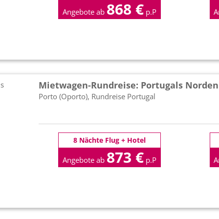
868 €
Angebote ab
p.P
A
Mietwagen-Rundreise: Portugals Norden
Porto (Oporto), Rundreise Portugal
8 Nächte Flug + Hotel
873 €
Angebote ab
p.P
A