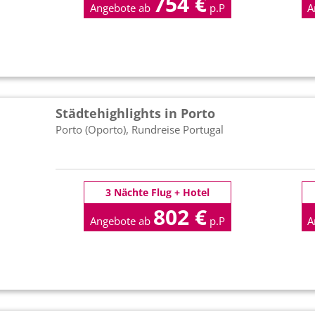
754 €
Angebote ab
p.P
A
Städtehighlights in Porto
Porto (Oporto), Rundreise Portugal
3 Nächte Flug + Hotel
802 €
Angebote ab
p.P
A