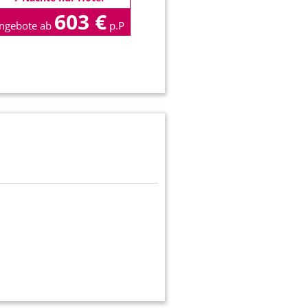
603 €
ngebote ab
p.P