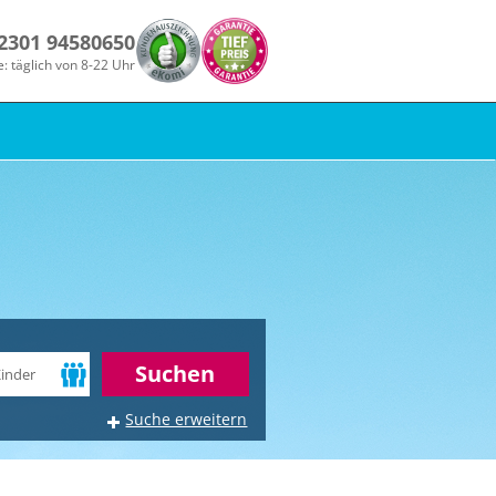
 2301 94580650
e: täglich von 8-22 Uhr
r
Suchen
Suche erweitern