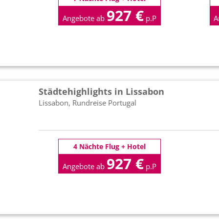
927 €
Angebote ab
p.P
A
Städtehighlights in Lissabon
Lissabon, Rundreise Portugal
4 Nächte Flug + Hotel
927 €
Angebote ab
p.P