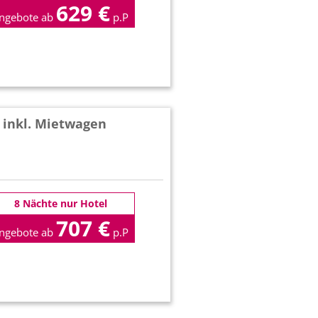
629 €
ngebote ab
p.P
 inkl. Mietwagen
8 Nächte nur Hotel
707 €
ngebote ab
p.P