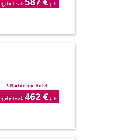
587 €
ngebote ab
p.P
3 Nächte nur Hotel
462 €
ngebote ab
p.P