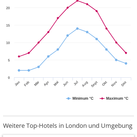
20
15
10
5
0
Mär
Apr
Nov
Jan
Feb
Mai
Jun
Jul
Aug
Sept
Okt
Dez
Minimum °C
Maximum °C
Weitere Top-Hotels in London und Umgebung