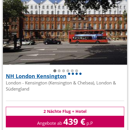
NH London Kensington
London - Kensington (Kensington & Chelsea), London &
Südengland
2 Nächte Flug + Hotel
439 €
Angebote ab
p.P