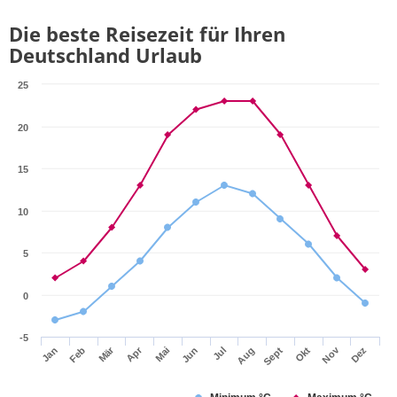
Die beste Reisezeit für Ihren
Deutschland Urlaub
25
20
15
10
5
0
-5
Mär
Apr
Nov
Jan
Feb
Mai
Jun
Jul
Aug
Sept
Okt
Dez