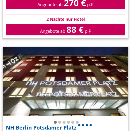
270 €
Angebote ab
p.P
2 Nächte nur Hotel
88 €
Angebote ab
p.P
NH Berlin Potsdamer Platz