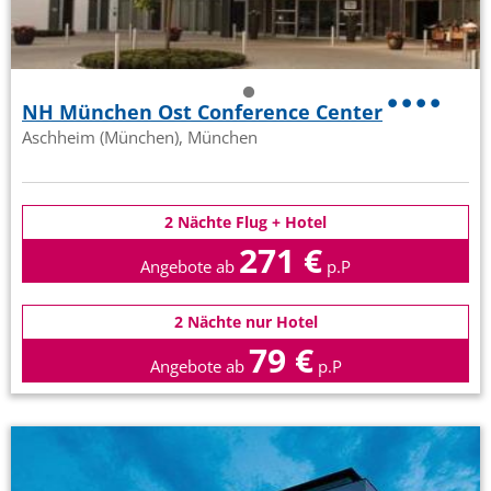
NH München Ost Conference Center
Aschheim (München), München
2 Nächte Flug + Hotel
271 €
Angebote ab
p.P
2 Nächte nur Hotel
79 €
Angebote ab
p.P