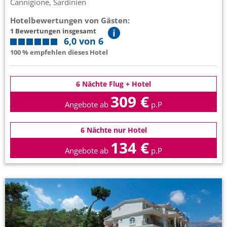
Cannigione, Sardinien
Hotelbewertungen von Gästen:
1 Bewertungen insgesamt
6,0 von 6
100 % empfehlen dieses Hotel
6 Nächte Flug + Hotel
309 €
Angebote ab
p.P
6 Nächte nur Hotel
134 €
Angebote ab
p.P