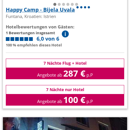
Happy Camp - Bijela Uvala
Funtana, Kroatien: Istrien
Hotelbewertungen von Gästen:
1 Bewertungen insgesamt
6,0 von 6
100 % empfehlen dieses Hotel
7 Nächte Flug + Hotel
287 €
Angebote ab
p.P
7 Nächte nur Hotel
100 €
Angebote ab
p.P