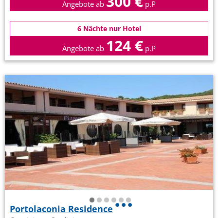
300 €
Angebote ab
p.P
6 Nächte nur Hotel
124 €
Angebote ab
p.P
Portolaconia Residence