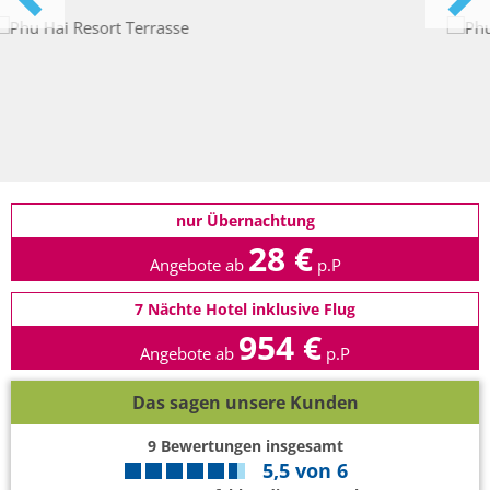
nur Übernachtung
28 €
Angebote ab
p.P
7 Nächte Hotel inklusive Flug
954 €
Angebote ab
p.P
Das sagen unsere Kunden
9
Bewertungen insgesamt
5,5
von
6