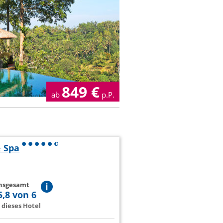
849
€
ab
p.P.
& Spa
insgesamt
5,8 von 6
dieses Hotel