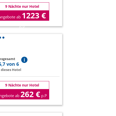
9 Nächte nur Hotel
1223 €
Angebote ab
p.P
insgesamt
5,7 von 6
dieses Hotel
9 Nächte nur Hotel
262 €
ngebote ab
p.P