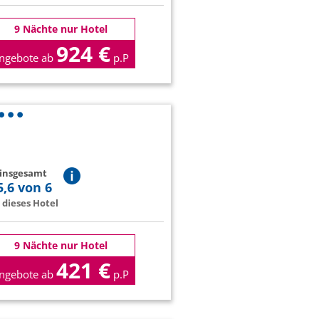
9 Nächte nur Hotel
924 €
ngebote ab
p.P
 insgesamt
5,6 von 6
dieses Hotel
9 Nächte nur Hotel
421 €
ngebote ab
p.P