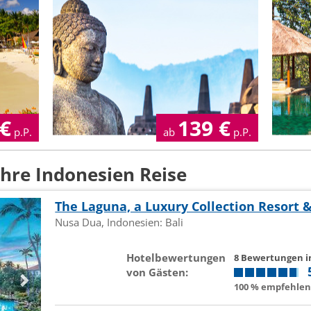
€
139
€
p.P.
ab
p.P.
Ihre Indonesien Reise
The Laguna, a Luxury Collection Resort 
Nusa Dua, Indonesien: Bali
Hotelbewertungen
8 Bewertungen 
von Gästen:
100 % empfehlen 