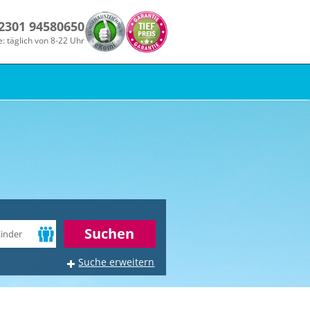
 2301 94580650
e: täglich von 8-22 Uhr
r
Suchen
Suche erweitern