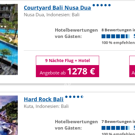
Courtyard Bali Nusa Dua
Nusa Dua, Indonesien: Bali
Hotelbewertungen
8 Bewertungen 
von Gästen:
100 % empfehlen 
9 Nächte Flug + Hotel
1278 €
Angebote ab
A
p.P
Hard Rock Bali
Kuta, Indonesien: Bali
Hotelbewertungen
7 Bewertungen 
von Gästen:
100 % empfehlen 