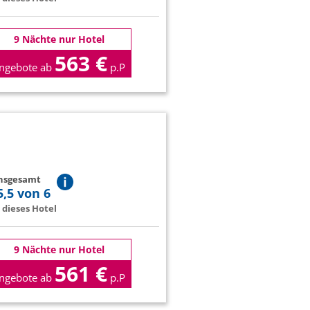
9 Nächte nur Hotel
563 €
ngebote ab
p.P
insgesamt
5,5 von 6
dieses Hotel
9 Nächte nur Hotel
561 €
ngebote ab
p.P