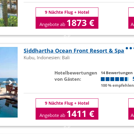
9 Nächte Flug + Hotel
1873 €
Angebote ab
A
p.P
Siddhartha Ocean Front Resort & Spa
Kubu, Indonesien: Bali
Hotelbewertungen
14 Bewertungen
von Gästen:
100 % empfehlen 
9 Nächte Flug + Hotel
1411 €
Angebote ab
A
p.P