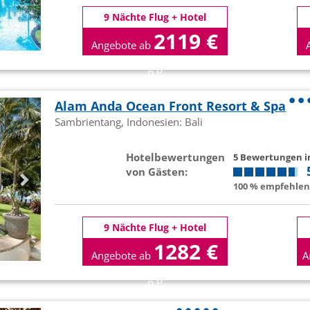
9 Nächte Flug + Hotel
2119 €
Angebote ab
p.P
Alam Anda Ocean Front Resort & Spa
Sambrientang, Indonesien: Bali
Hotelbewertungen
5 Bewertungen 
von Gästen:
100 % empfehlen 
9 Nächte Flug + Hotel
1282 €
Angebote ab
A
p.P