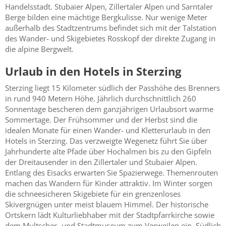
Handelsstadt. Stubaier Alpen, Zillertaler Alpen und Sarntaler
Berge bilden eine mächtige Bergkulisse. Nur wenige Meter
außerhalb des Stadtzentrums befindet sich mit der Talstation
des Wander- und Skigebietes Rosskopf der direkte Zugang in
die alpine Bergwelt.
Urlaub in den Hotels in Sterzing
Sterzing liegt 15 Kilometer südlich der Passhöhe des Brenners
in rund 940 Metern Höhe. Jährlich durchschnittlich 260
Sonnentage bescheren dem ganzjährigen Urlaubsort warme
Sommertage. Der Frühsommer und der Herbst sind die
idealen Monate für einen Wander- und Kletterurlaub in den
Hotels in Sterzing. Das verzweigte Wegenetz führt Sie über
Jahrhunderte alte Pfade über Hochalmen bis zu den Gipfeln
der Dreitausender in den Zillertaler und Stubaier Alpen.
Entlang des Eisacks erwarten Sie Spazierwege. Themenrouten
machen das Wandern für Kinder attraktiv. Im Winter sorgen
die schneesicheren Skigebiete für ein grenzenloses
Skivergnügen unter meist blauem Himmel. Der historische
Ortskern lädt Kulturliebhaber mit der Stadtpfarrkirche sowie
dem Multscher- und Stadtmuseum zum Verweilen ein. Südlich