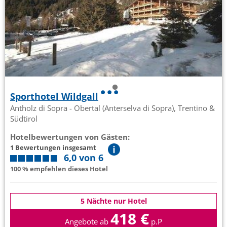
Sporthotel Wildgall
Antholz di Sopra - Obertal (Anterselva di Sopra), Trentino &
Südtirol
Hotelbewertungen von Gästen:
1 Bewertungen insgesamt
6,0 von 6
100 % empfehlen dieses Hotel
5 Nächte nur Hotel
418 €
Angebote ab
p.P