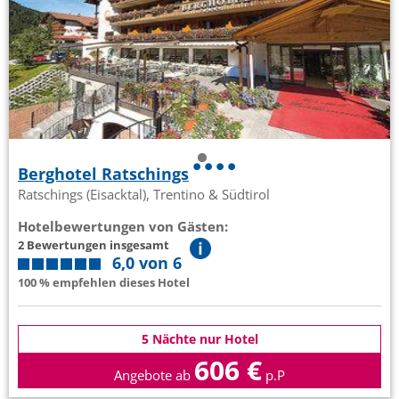
Berghotel Ratschings
Ratschings (Eisacktal), Trentino & Südtirol
Hotelbewertungen von Gästen:
2 Bewertungen insgesamt
6,0 von 6
100 % empfehlen dieses Hotel
5 Nächte nur Hotel
606 €
Angebote ab
p.P