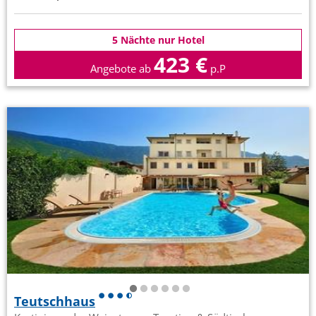
5 Nächte nur Hotel
423 €
Angebote ab
p.P
Teutschhaus