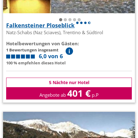
Falkensteiner Ploseblick
Natz-Schabs (Naz Sciaves), Trentino & Südtirol
Hotelbewertungen von Gästen:
1 Bewertungen insgesamt
6,0 von 6
100 % empfehlen dieses Hotel
5 Nächte nur Hotel
401 €
Angebote ab
p.P