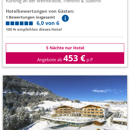
Kurtinig an der Weinstrasse, Trentino & Südtirol
Hotelbewertungen von Gästen:
1 Bewertungen insgesamt
6,0 von 6
100 % empfehlen dieses Hotel
5 Nächte nur Hotel
453 €
Angebote ab
p.P