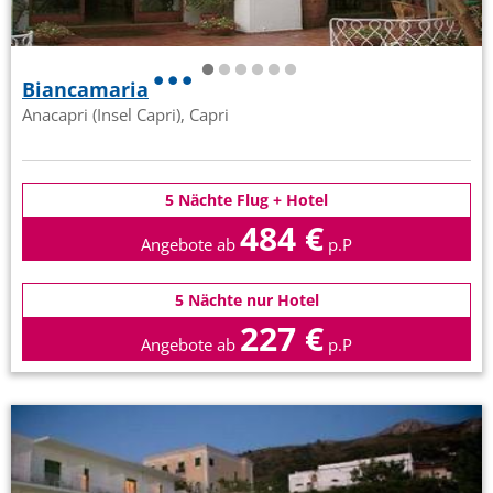
Biancamaria
Anacapri (Insel Capri), Capri
5 Nächte Flug + Hotel
484 €
Angebote ab
p.P
5 Nächte nur Hotel
227 €
Angebote ab
p.P