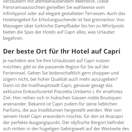
verzaubern mit atemberaubendem Meerblick. Diese
Panoramaaussichten genießen Sie wahlweise vom
Infinitypool oder auf elegant gestalteten Terrassen. Auch das
Hotelangebot für Erholungsuchende ist fast grenzenlos: Von
Massagen über türkische Dampfbäder bis hin zu Whirlpools
bieten die Spas der Hotels auf Capri alles, was Urlauber
begehren.
Der beste Ort für Ihr Hotel auf Capri
Je nachdem wie Sie Ihre Urlaubszeit auf Capri nutzen
möchten, gibt es die passende Region für Sie auf der
Ferieninsel. Gehen Sie leidenschaftlich gern shoppen und
zögern nicht, bei hoher Qualität auch mehr auszugeben?
Dann ist die Inselhauptstadt Capri, genauer gesagt das
exklusive Einkaufsviertel Piazzetta Umberto I, Ihr ersehntes
Ziel. Hier reihen sich in hübschen Gassen noble Boutiquen
aneinander. Bekannt ist Capri zudem für seine lieblichen
Parfüms, die aus Inselblumen hergestellt werden. Wer von
seinem Hotel Capri erwandern möchte, für den ist Anacapri
der perfekte Ausgangspunkt. Der idyllische Bergort befindet
sich mitten in der hügeligen Gebirgswelt auf der Westseite des