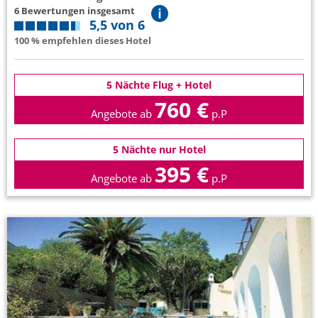
6 Bewertungen insgesamt
5,5 von 6
100 % empfehlen dieses Hotel
5 Nächte Flug + Hotel
760 €
Angebote ab
p.P
5 Nächte nur Hotel
395 €
Angebote ab
p.P