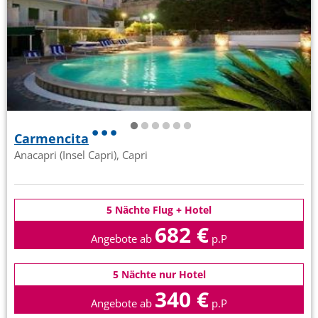
Carmencita
Anacapri (Insel Capri), Capri
5 Nächte Flug + Hotel
682 €
Angebote ab
p.P
5 Nächte nur Hotel
340 €
Angebote ab
p.P