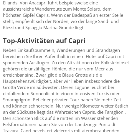
Eilands. Von Anacapri führt beispielsweise eine
aussichtsreiche Wanderroute zum Monte Solaro, dem
höchsten Gipfel Capris. Wenn der Badespaß an erster Stelle
steht, empfiehlt sich der Norden, wo der lange Sand- und
Kiesstrand Spiaggia Marina Grande liegt.
Top-Aktivitäten auf Capri
Neben Einkaufsbummeln, Wanderungen und Strandtagen
bereichern Sie Ihren Aufenthalt in einem Hotel auf Capri mit
spannenden Ausflügen. Zu den Attraktionen der Kalksteininsel
gehören die unzähligen Höhlen, die nur vom Meer aus
erreichbar sind. Zwar gilt die Blaue Grotte als die
Hauptsehenswürdigkeit, aber wir lieben insbesondere die
Grotta Verde im Südwesten. Deren Lagune leuchtet bei
einfallendem Sonnenlicht in einem intensiven Türkis oder
Smaragdgrün. Bei einer privaten Tour haben Sie mehr Zeit
und können schnorcheln. Nur wenige Kilometer weiter östlich
an der Südküste liegt das Wahrzeichen Capris, die Faraglioni.
Den schönsten Blick auf die mitten im Wasser stehenden
Felsformationen haben Sie von der Landzunge Punta di
Tragara. Capri begeistert vielerorts mit atemberaubenden