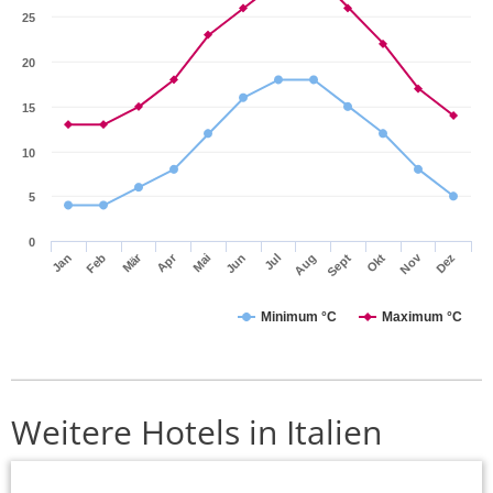
25
20
15
10
5
0
Mär
Apr
Nov
Jan
Feb
Mai
Jun
Jul
Aug
Sept
Okt
Dez
Minimum °C
Maximum °C
Weitere Hotels in Italien