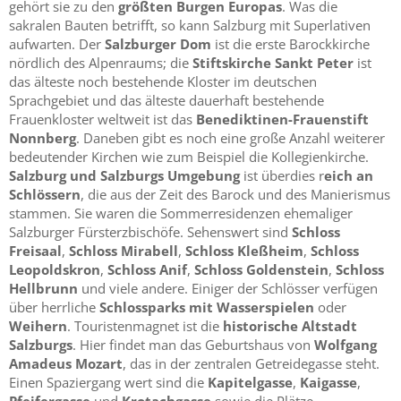
gehört sie zu den
größten Burgen Europas
. Was die
sakralen Bauten betrifft, so kann Salzburg mit Superlativen
aufwarten. Der
Salzburger Dom
ist die erste Barockkirche
nördlich des Alpenraums; die
Stiftskirche Sankt Peter
ist
das älteste noch bestehende Kloster im deutschen
Sprachgebiet und das älteste dauerhaft bestehende
Frauenkloster weltweit ist das
Benediktinen-Frauenstift
Nonnberg
. Daneben gibt es noch eine große Anzahl weiterer
bedeutender Kirchen wie zum Beispiel die Kollegienkirche.
Salzburg und Salzburgs Umgebung
ist überdies r
eich an
Schlössern
, die aus der Zeit des Barock und des Manierismus
stammen. Sie waren die Sommerresidenzen ehemaliger
Salzburger Fürsterzbischöfe. Sehenswert sind
Schloss
Freisaal
,
Schloss Mirabell
,
Schloss Kleßheim
,
Schloss
Leopoldskron
,
Schloss Anif
,
Schloss Goldenstein
,
Schloss
Hellbrunn
und viele andere. Einiger der Schlösser verfügen
über herrliche
Schlossparks mit Wasserspielen
oder
Weihern
. Touristenmagnet ist die
historische Altstadt
Salzburgs
. Hier findet man das Geburtshaus von
Wolfgang
Amadeus Mozart
, das in der zentralen Getreidegasse steht.
Einen Spaziergang wert sind die
Kapitelgasse
,
Kaigasse
,