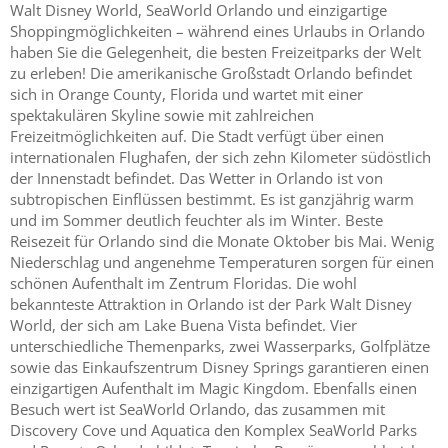
Walt Disney World, SeaWorld Orlando und einzigartige
Shoppingmöglichkeiten – während eines Urlaubs in Orlando
haben Sie die Gelegenheit, die besten Freizeitparks der Welt
zu erleben! Die amerikanische Großstadt Orlando befindet
sich in Orange County, Florida und wartet mit einer
spektakulären Skyline sowie mit zahlreichen
Freizeitmöglichkeiten auf. Die Stadt verfügt über einen
internationalen Flughafen, der sich zehn Kilometer südöstlich
der Innenstadt befindet. Das Wetter in Orlando ist von
subtropischen Einflüssen bestimmt. Es ist ganzjährig warm
und im Sommer deutlich feuchter als im Winter. Beste
Reisezeit für Orlando sind die Monate Oktober bis Mai. Wenig
Niederschlag und angenehme Temperaturen sorgen für einen
schönen Aufenthalt im Zentrum Floridas. Die wohl
bekannteste Attraktion in Orlando ist der Park Walt Disney
World, der sich am Lake Buena Vista befindet. Vier
unterschiedliche Themenparks, zwei Wasserparks, Golfplätze
sowie das Einkaufszentrum Disney Springs garantieren einen
einzigartigen Aufenthalt im Magic Kingdom. Ebenfalls einen
Besuch wert ist SeaWorld Orlando, das zusammen mit
Discovery Cove und Aquatica den Komplex SeaWorld Parks