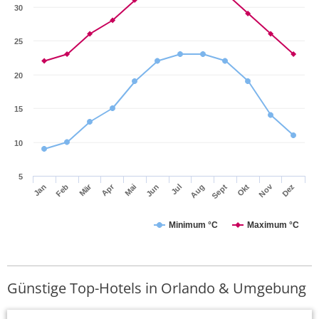
30
25
20
15
10
5
Mär
Apr
Nov
Jan
Feb
Mai
Jun
Jul
Aug
Sept
Okt
Dez
Minimum °C
Maximum °C
Günstige Top-Hotels in Orlando & Umgebung