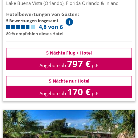
Lake Buena Vista (Orlando), Florida Orlando & Inland
Hotelbewertungen von Gästen:
5 Bewertungen insgesamt
4,8 von 6
80 % empfehlen dieses Hotel
5 Nächte Flug + Hotel
797 €
Angebote ab
p.P
5 Nächte nur Hotel
170 €
Angebote ab
p.P