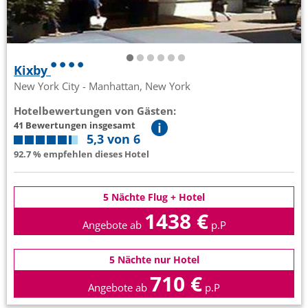
Kixby
New York City - Manhattan, New York
Hotelbewertungen von Gästen:
41 Bewertungen insgesamt
5,3 von 6
92.7 % empfehlen dieses Hotel
5 Nächte Flug + Hotel
1438 €
Angebote ab
p.P
5 Nächte nur Hotel
710 €
Angebote ab
p.P