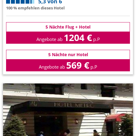
5,3 von 6
100 % empfehlen dieses Hotel
5 Nächte Flug + Hotel
1204 €
Angebote ab
p.P
5 Nächte nur Hotel
569 €
Angebote ab
p.P