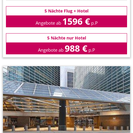
5 Nächte Flug + Hotel
1596 €
Angebote ab
p.P
5 Nächte nur Hotel
988 €
Angebote ab
p.P