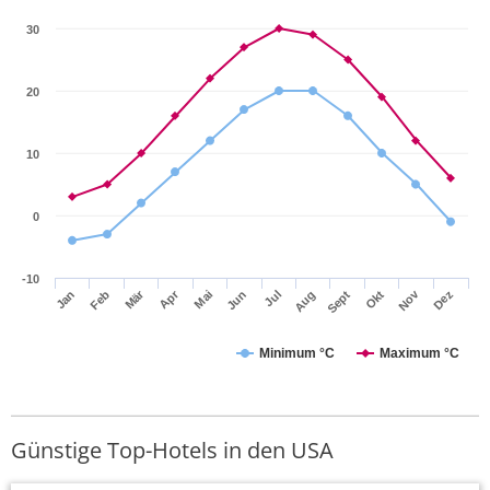
30
20
10
0
-10
Apr
Mär
Nov
Jan
Jul
Okt
Jun
Sept
Dez
Feb
Mai
Aug
Minimum °C
Maximum °C
Günstige Top-Hotels in den USA