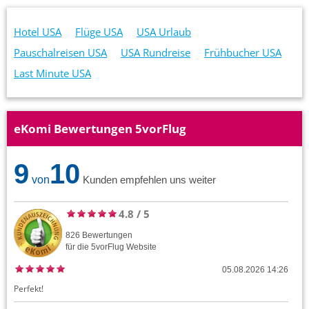
Hotel USA
Flüge USA
USA Urlaub
Pauschalreisen USA
USA Rundreise
Frühbucher USA
Last Minute USA
eKomi Bewertungen 5vorFlug
9
10
von
Kunden empfehlen uns weiter
4.8
/
5
826
Bewertungen
für die
5vorFlug
Website
05.08.2026 14:26
Perfekt!