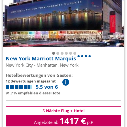
New York Marriott Marquis
New York City - Manhattan, New York
Hotelbewertungen von Gästen:
12 Bewertungen insgesamt
5,5 von 6
91.7 % empfehlen dieses Hotel
5 Nächte Flug + Hotel
1417 €
Angebote ab
p.P